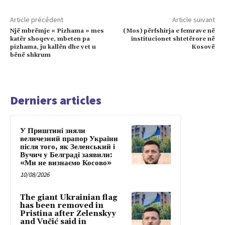
Article précédent
Article suivant
Një mbrëmje « Pizhama » mes
(Mos) përfshirja e femrave në
katër shoqeve, mbeten pa
institucionet shtetërore në
pizhama, ju kallën dhe vet u
Kosovë
bënë shkrum
Derniers articles
У Приштині зняли
величезний прапор України
після того, як Зеленський і
Вучич у Белграді заявили:
«Ми не визнаємо Косово»
10/08/2026
The giant Ukrainian flag
has been removed in
Pristina after Zelenskyy
and Vučić said in