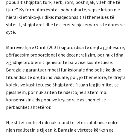
popullit shqiptar, turk, serb, rom, boshnjak, vlleh dhe të
tjerë”. Ky formulim është i pabarabartë, sepse krijon një
hierarki etniko-juridike: maqedonasit si themelues të
shtetit, shqiptarët dhe të tjerët si pjesëmarrës të dorës së
dytë.
Marrëveshja e Ohrit (2001) siguroi disa të drejta gjuhësore,
përfaqësim proporcional dhe decentralizim, por nuk i dha
zgjidhje problemit qenësor të barazisë kushtetuese.
Barazia e garantuar mbeti funksionale dhe politike,duke
fituar disa të drejta individuale, por, jo themelore, të drejta
kolektive kushtetuese.Shqiptarët fituan legjitimitet të
pjesshëm, por nuk aritën të ndërtojnë sistem mbi
konsensusin e dy popujve kryesorë e as themel të
përbashkët shtetëror.
Një shtet multietnik nuk mund të jetë stabil nëse nuk e
njeh realitetin e tij etnik. Barazia e vërtetë kërkon që