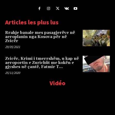
Articles les plus lus
Rrahje banale mes pasagjerëve në
aeroplanin nga Kosova për në
Zvicër
29/05/2021
Zvicër, Krimi i tmerrshëm, u kap në
aeroportin e Zurichüt me kokën e
gjyshes në çantë, Fatmir T…
25/11/2020
Vidéo