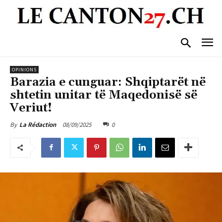
OPINIONS
Barazia e cunguar: Shqiptarët në
shtetin unitar të Maqedonisë së
Veriut!
08/09/2025
0
By
La Rédaction