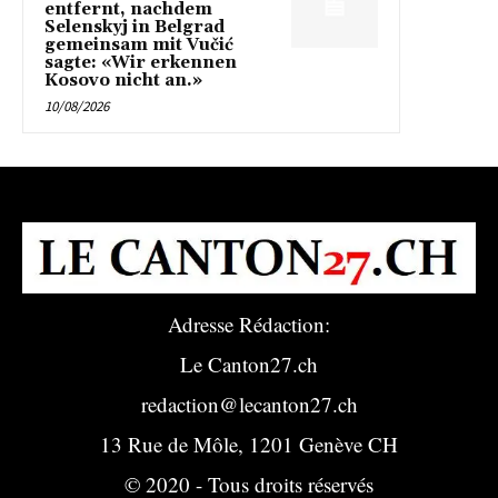
entfernt, nachdem
Selenskyj in Belgrad
gemeinsam mit Vučić
sagte: «Wir erkennen
Kosovo nicht an.»
10/08/2026
Adresse Rédaction:
Le Canton27.ch
redaction@lecanton27.ch
13 Rue de Môle, 1201 Genève CH
© 2020 - Tous droits réservés