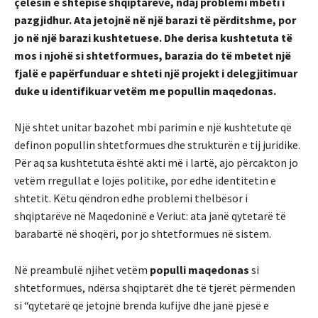
çelësin e shtëpisë shqiptarëve, ndaj problemi mbeti i
pazgjidhur. Ata jetojnë në një barazi të përditshme, por
jo në një barazi kushtetuese. Dhe derisa kushtetuta të
mos i njohë si shtetformues, barazia do të mbetet një
fjalë e papërfunduar e shteti një projekt i delegjitimuar
duke u identifikuar vetëm me popullin maqedonas.
Një shtet unitar bazohet mbi parimin e një kushtetute që
definon popullin shtetformues dhe strukturën e tij juridike.
Për aq sa kushtetuta është akti më i lartë, ajo përcakton jo
vetëm rregullat e lojës politike, por edhe identitetin e
shtetit. Këtu qëndron edhe problemi thelbësor i
shqiptarëve në Maqedoninë e Veriut: ata janë qytetarë të
barabartë në shoqëri, por jo shtetformues në sistem.
Në preambulë njihet vetëm
populli maqedonas
si
shtetformues, ndërsa shqiptarët dhe të tjerët përmenden
si “qytetarë që jetojnë brenda kufijve dhe janë pjesë e