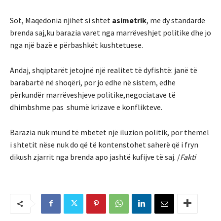
Sot, Maqedonia njihet si shtet
asimetrik
, me dy standarde
brenda saj,ku barazia varet nga marrëveshjet politike dhe jo
nga një bazë e përbashkët kushtetuese.
Andaj, shqiptarët jetojnë një realitet të dyfishtë: janë të
barabartë në shoqëri, por jo edhe në sistem, edhe
përkundër marrëveshjeve politike,negociatave të
dhimbshme pas shumë krizave e konflikteve.
Barazia nuk mund të mbetet një iluzion politik, por themel
i shtetit nëse nuk do që të kontenstohet saherë që i fryn
dikush zjarrit nga brenda apo jashtë kufijve të saj. /
Fakti