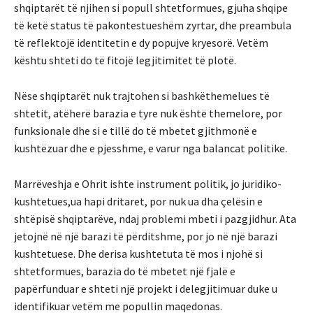
shqiptarët të njihen si popull shtetformues, gjuha shqipe
të ketë status të pakontestueshëm zyrtar, dhe preambula
të reflektojë identitetin e dy popujve kryesorë. Vetëm
kështu shteti do të fitojë legjitimitet të plotë.
Nëse shqiptarët nuk trajtohen si bashkëthemelues të
shtetit, atëherë barazia e tyre nuk është themelore, por
funksionale dhe si e tillë do të mbetet gjithmonë e
kushtëzuar dhe e pjesshme, e varur nga balancat politike.
Marrëveshja e Ohrit ishte instrument politik, jo juridiko-
kushtetues,ua hapi dritaret, por nuk ua dha çelësin e
shtëpisë shqiptarëve, ndaj problemi mbeti i pazgjidhur. Ata
jetojnë në një barazi të përditshme, por jo në një barazi
kushtetuese. Dhe derisa kushtetuta të mos i njohë si
shtetformues, barazia do të mbetet një fjalë e
papërfunduar e shteti një projekt i delegjitimuar duke u
identifikuar vetëm me popullin maqedonas.