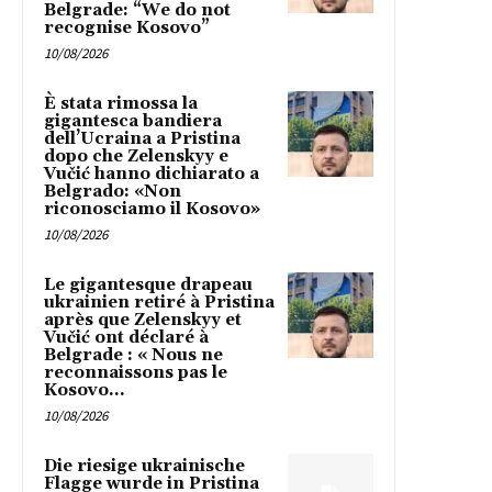
Belgrade: “We do not
recognise Kosovo”
10/08/2026
È stata rimossa la
gigantesca bandiera
dell’Ucraina a Pristina
dopo che Zelenskyy e
Vučić hanno dichiarato a
Belgrado: «Non
riconosciamo il Kosovo»
10/08/2026
Le gigantesque drapeau
ukrainien retiré à Pristina
après que Zelenskyy et
Vučić ont déclaré à
Belgrade : « Nous ne
reconnaissons pas le
Kosovo...
10/08/2026
Die riesige ukrainische
Flagge wurde in Pristina