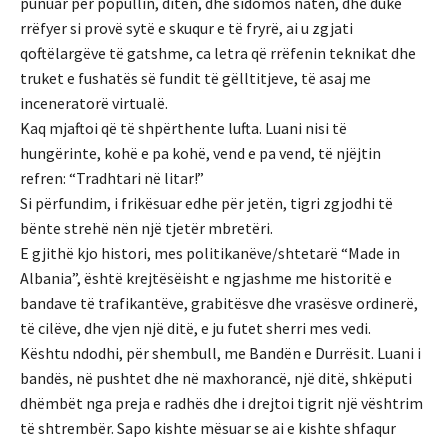
punuar për popullin, ditën, dhe sidomos natën, dhe duke
rrëfyer si provë sytë e skuqur e të fryrë, ai u zgjati
qoftëlargëve të gatshme, ca letra që rrëfenin teknikat dhe
truket e fushatës së fundit të gëlltitjeve, të asaj me
inceneratorë virtualë.
Kaq mjaftoi që të shpërthente lufta. Luani nisi të
hungërinte, kohë e pa kohë, vend e pa vend, të njëjtin
refren: “Tradhtari në litar!”
Si përfundim, i frikësuar edhe për jetën, tigri zgjodhi të
bënte strehë nën një tjetër mbretëri.
E gjithë kjo histori, mes politikanëve/shtetarë “Made in
Albania”, është krejtësëisht e ngjashme me historitë e
bandave të trafikantëve, grabitësve dhe vrasësve ordinerë,
të cilëve, dhe vjen një ditë, e ju futet sherri mes vedi.
Kështu ndodhi, për shembull, me Bandën e Durrësit. Luani i
bandës, në pushtet dhe në maxhorancë, një ditë, shkëputi
dhëmbët nga preja e radhës dhe i drejtoi tigrit një vështrim
të shtrembër. Sapo kishte mësuar se ai e kishte shfaqur