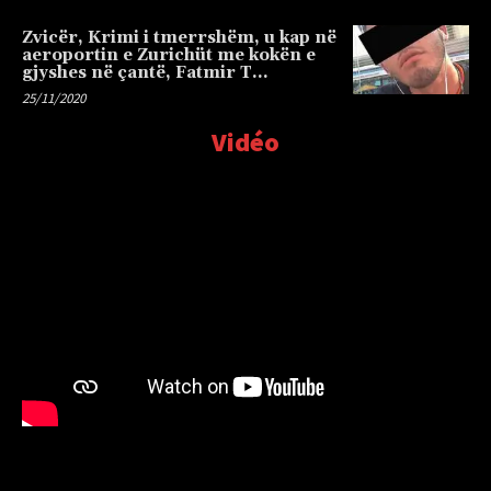
Zvicër, Krimi i tmerrshëm, u kap në
aeroportin e Zurichüt me kokën e
gjyshes në çantë, Fatmir T…
25/11/2020
Vidéo