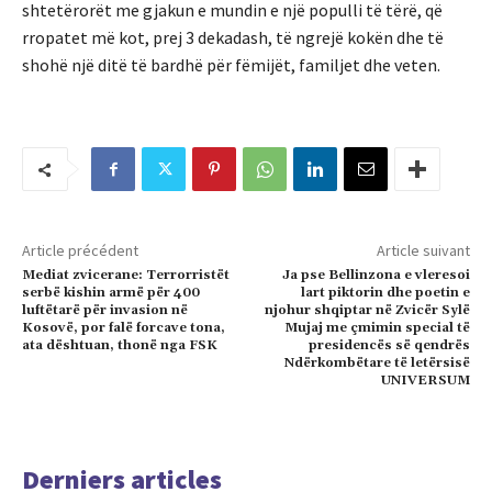
shtetërorët me gjakun e mundin e një populli të tërë, që
rropatet më kot, prej 3 dekadash, të ngrejë kokën dhe të
shohë një ditë të bardhë për fëmijët, familjet dhe veten.
Article précédent
Article suivant
Mediat zvicerane: Terrorristët
Ja pse Bellinzona e vleresoi
serbë kishin armë për 400
lart piktorin dhe poetin e
luftëtarë për invasion në
njohur shqiptar në Zvicër Sylë
Kosovë, por falë forcave tona,
Mujaj me çmimin special të
ata dështuan, thonë nga FSK
presidencës së qendrës
Ndërkombëtare të letërsisë
UNIVERSUM
Derniers articles