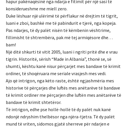
hapur pakënaqësinë nga ndarja e fitimit për një sasi të
konsiderueshme me miell zero.
Duke lëshuar një ulërimë të përflakur në drejtim të tigrit,
luani e zboi, bashkë me të pabindurit e tjerë, nga kopeja.
Pas ndarjes, të dy palët nisën të këmbenin vështrime,
fillimisht të shtrembëra, pak më tej armiqësore dhe…
bam!
Një ditë shkurti të vitit 2005, luani i ngriti pritë dhe e vrau
tigrin. Historitë, sërish “Made in Albania”, thonë se, së
shumti, kështu kanë nisur përçarjet mes bandave të krimit
ordiner, të shoqëruara me seriale vrasjesh mes vedi.
Ajo që intrigon, nga këto raste, është ngjashmëria mes
historive të përçarjes dhe luftës mes anëtarëve të bandave
të krimit ordiner me përçarjen dhe luftën mes anëtarëve të
bandave të krimit shtetëror.
Të intrigon, edhe pse hollë-hollë të dy palët nuk kanë
ndonjë ndryshim thelbësor nga njëra-tjetra. Të dy palët
mund të vriten, sidomos gjatë sherreve për ndarjen e