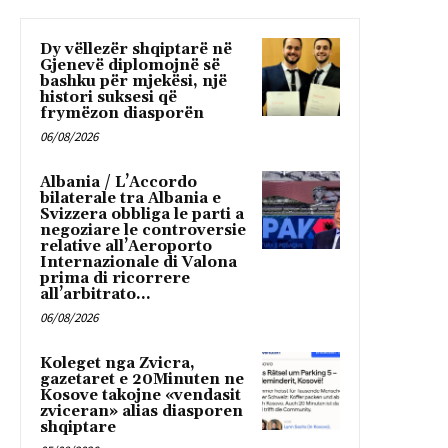
Dy vëllezër shqiptarë në
Gjenevë diplomojnë së
bashku për mjekësi, një
histori suksesi që
frymëzon diasporën
06/08/2026
Albania / L’Accordo
bilaterale tra Albania e
Svizzera obbliga le parti a
negoziare le controversie
relative all’Aeroporto
Internazionale di Valona
prima di ricorrere
all’arbitrato...
06/08/2026
Koleget nga Zvicra,
gazetaret e 20Minuten ne
Kosove takojne «vendasit
zviceran» alias diasporen
shqiptare