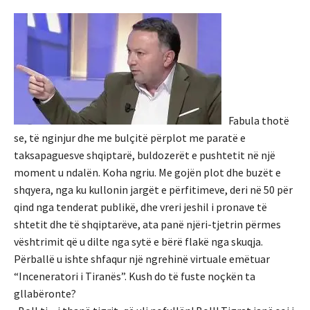
Fabula thotë
se, të nginjur dhe me bulçitë përplot me paratë e
taksapaguesve shqiptarë, buldozerët e pushtetit në një
moment u ndalën. Koha ngriu. Me gojën plot dhe buzët e
shqyera, nga ku kullonin jargët e përfitimeve, deri në 50 për
qind nga tenderat publikë, dhe vreri jeshil i pronave të
shtetit dhe të shqiptarëve, ata panë njëri-tjetrin përmes
vështrimit që u dilte nga sytë e bërë flakë nga skuqja.
Përballë u ishte shfaqur një ngrehinë virtuale emëtuar
“Inceneratori i Tiranës”. Kush do të fuste noçkën ta
gllabëronte?