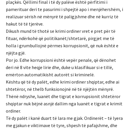
plaçkës. Qëllimi final i të dy palëve është përfitimi i
pamerituar deri te pasurimi i shpejtë apo i menjëhershëm, i
realizuar sërish në mënyrë të paligjshme dhe në kurriz të
hakut të të tjerëve.
Dikush mund të thotë se krimi ordiner vret e pret për të
fituar, ndërkohë që politikanët/shtetarë, pirgjet me të
holla i grumbullojnë përmes korrupsionit, që nuk është e
njëjta gjë.
Por jo. Edhe korrupsioni është vepër penale, që dënohet
deri në 8 vite heqje lirie dhe, duke u klasifikuar si e tillë,
emërton automatikisht autorët si kriminelë.
Kështu që të dy palët, edhe krimi ordiner shqiptar, edhe ai
shtetëror, në thelb funksionojnë në të njëjtën mënyrë.
Thënë ndryshe, luanët dhe tigrat e korrupsionit shtetëror
shqiptar nuk bëjnë asnjë dallim nga luanët e tigrat e krimit
ordiner.
Të dy palët i kanë duart të lara me gjak. Ordinerët – të lyera
me gjakun e viktimave të tyre, shpesh të pafajshme, dhe