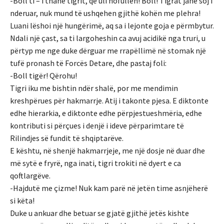
-Boll ti – i thanë tigrit, që uli nofullën! Boll! Tigrat janë soj i
nderuar, nuk mund të ushqehen gjithë kohën me plehra!
Luani lëshoi një hungërimë, aq sa i lejonte goja e përmbytur.
Ndali një çast, sa ti largoheshin ca avuj acidikë nga truri, u
përtyp me nge duke dërguar me rrapëllimë në stomak një
tufë pronash të Forcës Detare, dhe pastaj foli:
-Boll tigër! Qërohu!
Tigri iku me bishtin ndër shalë, por me mendimin
kreshpërues për hakmarrje. Atij i takonte pjesa. E diktonte
edhe hierarkia, e diktonte edhe përpjestueshmëria, edhe
kontributi si përçues i denjë i ideve përparimtare të
Rilindjes së fundit të shqiptarëve.
E kështu, në shenjë hakmarrjeje, me një dosje në duar dhe
më sytë e fryrë, nga inati, tigri trokiti në dyert e ca
qoftlargëve.
-Hajdutë me çizme! Nuk kam parë në jetën time asnjëherë
si këta!
Duke u ankuar dhe betuar se gjatë gjithë jetës kishte