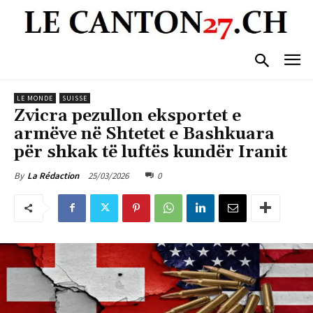
LE MONDE
SUISSE
Zvicra pezullon eksportet e
armëve në Shtetet e Bashkuara
për shkak të luftës kundër Iranit
25/03/2026
0
By
La Rédaction