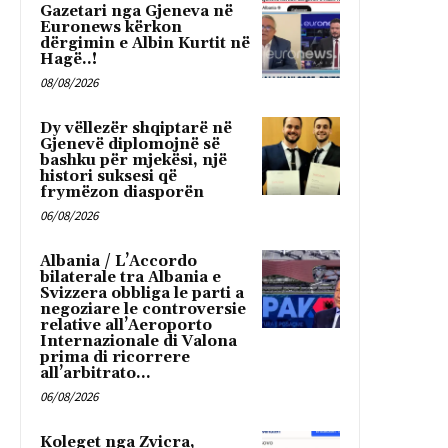
Gazetari nga Gjeneva në
Euronews kërkon
dërgimin e Albin Kurtit në
Hagë..!
08/08/2026
Dy vëllezër shqiptarë në
Gjenevë diplomojnë së
bashku për mjekësi, një
histori suksesi që
frymëzon diasporën
06/08/2026
Albania / L’Accordo
bilaterale tra Albania e
Svizzera obbliga le parti a
negoziare le controversie
relative all’Aeroporto
Internazionale di Valona
prima di ricorrere
all’arbitrato...
06/08/2026
Koleget nga Zvicra,