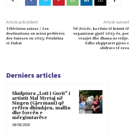
Article précédent
Article suivant
Télévision suisse / Les
Në Zvicër, ka rënie të krimit të
destinations en avion préférées
organizuar gjatë 2025-ës, por
des Suisses en 2025: Prishtina
vrasjet dhe dhuna ne rritje.
et Dubai
Edhe shqiptaret pjese e
shifrave të zeza
Derniers articles
Skulptura „Loti i Gurit“ i
artistit Mal Myrtaj në
Singen (Gjermani) që
rrëfen dhimbjen, mallin
dhe forcën e
mërgimtarëve
08/08/2026