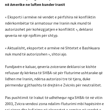
në Amerike ne luften kunder Iranit
« Eksporti i armëve në vendet e përfshira në konfliktin
ndërkombëtar të armatosur me Iranin nuk mund të
autorizohet për kohëzgjatjen e konfliktit », deklaroi
qeveria në një njoftim për shtyp.
« Aktualisht, eksportet e armëve në Shtetet e Bashkuara
nuk mund të autorizohen », shtoi ajo.
Fundjavën e kaluar, qeveria zvicerane deklaroi se kishte
refuzuar dy kërkesa të SHBA-së për fluturime ushtarake që
lidhen me Iranin, ndërsa autorizoi tre të tjera, duke
përmendur gjithashtu të drejtën e Zvicrës për neutralitet.
Pas pushtimit të Irakut të udhëhequr nga SHBA-të në vitin
2003, Zvicra vendosi zona ndalim-fluturimi mbi hapësirën e
saj ajrore dhe kufizime në eksportet e armëve në vendet e