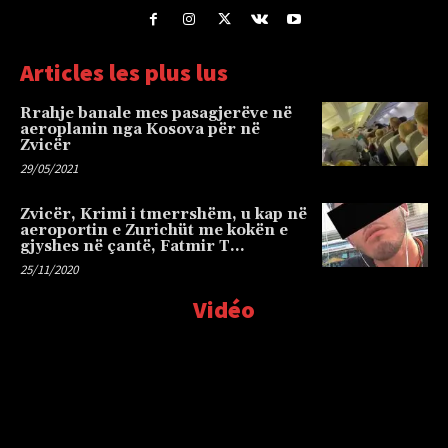
Articles les plus lus
Rrahje banale mes pasagjerëve në
aeroplanin nga Kosova për në
Zvicër
29/05/2021
Zvicër, Krimi i tmerrshëm, u kap në
aeroportin e Zurichüt me kokën e
gjyshes në çantë, Fatmir T…
25/11/2020
Vidéo