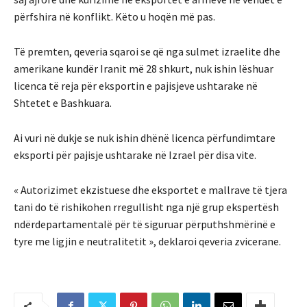
përfshira në konflikt. Këto u hoqën më pas.
Të premten, qeveria sqaroi se që nga sulmet izraelite dhe
amerikane kundër Iranit më 28 shkurt, nuk ishin lëshuar
licenca të reja për eksportin e pajisjeve ushtarake në
Shtetet e Bashkuara.
Ai vuri në dukje se nuk ishin dhënë licenca përfundimtare
eksporti për pajisje ushtarake në Izrael për disa vite.
« Autorizimet ekzistuese dhe eksportet e mallrave të tjera
tani do të rishikohen rregullisht nga një grup ekspertësh
ndërdepartamentalë për të siguruar përputhshmërinë e
tyre me ligjin e neutralitetit », deklaroi qeveria zvicerane.