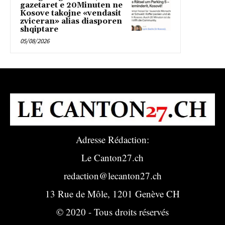
gazetaret e 20Minuten ne
Kosove takojne «vendasit
zviceran» alias diasporen
shqiptare
05/08/2026
Adresse Rédaction:
Le Canton27.ch
redaction@lecanton27.ch
13 Rue de Môle, 1201 Genève CH
© 2020 - Tous droits réservés