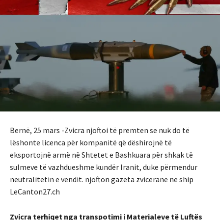
Bernë, 25 mars -Zvicra njoftoi të premten se nuk do të
lëshonte licenca për kompanitë që dëshirojnë të
eksportojnë armë në Shtetet e Bashkuara për shkak të
sulmeve të vazhdueshme kundër Iranit, duke përmendur
neutralitetin e vendit. njofton gazeta zvicerane ne ship
LeCanton27.ch
Zvicra terhiqet nga transpotimi i Materialeve të Luftës