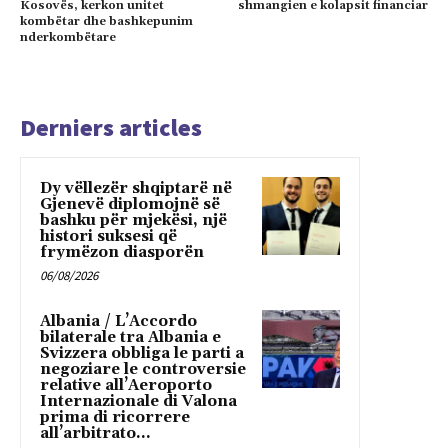
Kosovës, kerkon unitet
shmangien e kolapsit financiar
kombëtar dhe bashkepunim
nderkombëtare
Derniers articles
Dy vëllezër shqiptarë në
Gjenevë diplomojnë së
bashku për mjekësi, një
histori suksesi që
frymëzon diasporën
06/08/2026
Albania / L’Accordo
bilaterale tra Albania e
Svizzera obbliga le parti a
negoziare le controversie
relative all’Aeroporto
Internazionale di Valona
prima di ricorrere
all’arbitrato...