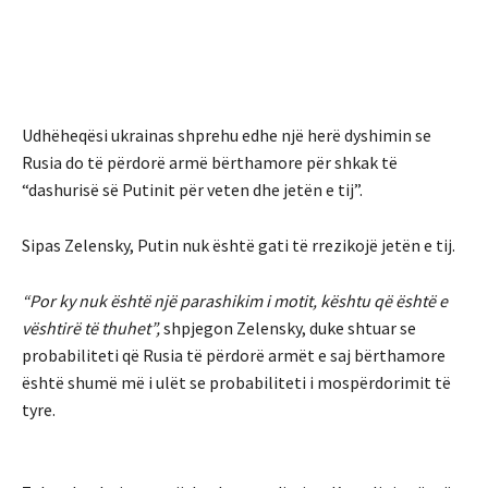
Udhëheqësi ukrainas shprehu edhe një herë dyshimin se
Rusia do të përdorë armë bërthamore për shkak të
“dashurisë së Putinit për veten dhe jetën e tij”.
Sipas Zelensky, Putin nuk është gati të rrezikojë jetën e tij.
“Por ky nuk është një parashikim i motit, kështu që është e
vështirë të thuhet”,
shpjegon Zelensky, duke shtuar se
probabiliteti që Rusia të përdorë armët e saj bërthamore
është shumë më i ulët se probabiliteti i mospërdorimit të
tyre.