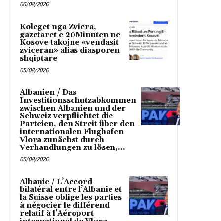
06/08/2026
Koleget nga Zvicra,
gazetaret e 20Minuten ne
Kosove takojne «vendasit
zviceran» alias diasporen
shqiptare
05/08/2026
Albanien / Das
Investitionsschutzabkommen
zwischen Albanien und der
Schweiz verpflichtet die
Parteien, den Streit über den
internationalen Flughafen
Vlora zunächst durch
Verhandlungen zu lösen,...
05/08/2026
Albanie / L’Accord
bilatéral entre l’Albanie et
la Suisse oblige les parties
à négocier le différend
relatif à l’Aéroport