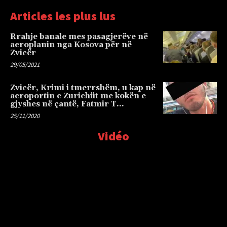
Articles les plus lus
Rrahje banale mes pasagjerëve në
aeroplanin nga Kosova për në
Zvicër
29/05/2021
Zvicër, Krimi i tmerrshëm, u kap në
aeroportin e Zurichüt me kokën e
gjyshes në çantë, Fatmir T…
25/11/2020
Vidéo