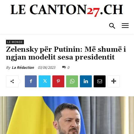
LE MONDE
Zelensky për Putinin: Më shumë i
ngjan modelit sesa presidentit
03/06/2023
0
By
La Rédaction