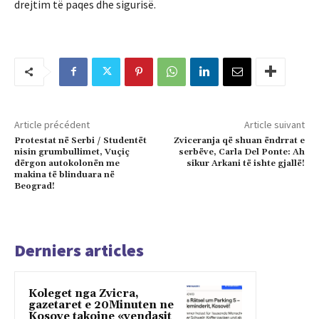
drejtim të paqes dhe sigurisë.
Article précédent
Article suivant
Protestat në Serbi / Studentët
Zviceranja që shuan ëndrrat e
nisin grumbullimet, Vuçiç
serbëve, Carla Del Ponte: Ah
dërgon autokolonën me
sikur Arkani të ishte gjallë!
makina të blinduara në
Beograd!
Derniers articles
Koleget nga Zvicra,
gazetaret e 20Minuten ne
Kosove takojne «vendasit