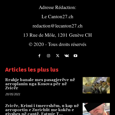
Adresse Rédaction:
Le Canton27.ch
redaction@lecanton27.ch
13 Rue de Môle, 1201 Genève CH
© 2020 - Tous droits réservés
Articles les plus lus
Rrahje banale mes pasagjerëve në
aeroplanin nga Kosova për në
Zvicër
29/05/2021
Zvicër, Krimi i tmerrshëm, u kap në
aeroportin e Zurichüt me kokën e
gjyshes në çantë, Fatmir T…