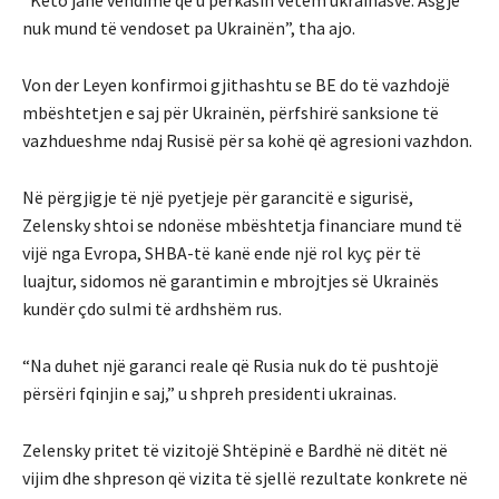
nuk mund të vendoset pa Ukrainën”, tha ajo.
Von der Leyen konfirmoi gjithashtu se BE do të vazhdojë
mbështetjen e saj për Ukrainën, përfshirë sanksione të
vazhdueshme ndaj Rusisë për sa kohë që agresioni vazhdon.
Në përgjigje të një pyetjeje për garancitë e sigurisë,
Zelensky shtoi se ndonëse mbështetja financiare mund të
vijë nga Evropa, SHBA-të kanë ende një rol kyç për të
luajtur, sidomos në garantimin e mbrojtjes së Ukrainës
kundër çdo sulmi të ardhshëm rus.
“Na duhet një garanci reale që Rusia nuk do të pushtojë
përsëri fqinjin e saj,” u shpreh presidenti ukrainas.
Zelensky pritet të vizitojë Shtëpinë e Bardhë në ditët në
vijim dhe shpreson që vizita të sjellë rezultate konkrete në