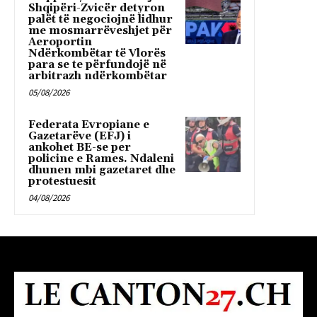
Shqipëri-Zvicër detyron
palët të negociojnë lidhur
me mosmarrëveshjet për
Aeroportin
Ndërkombëtar të Vlorës
para se te përfundojë në
arbitrazh ndërkombëtar
05/08/2026
Federata Evropiane e
Gazetarëve (EFJ) i
ankohet BE-se per
policine e Rames. Ndaleni
dhunen mbi gazetaret dhe
protestuesit
04/08/2026