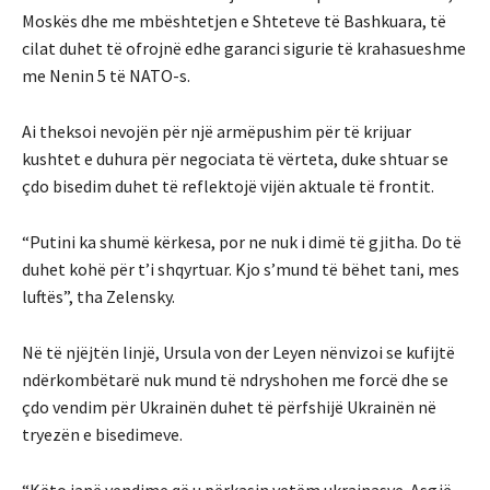
Moskës dhe me mbështetjen e Shteteve të Bashkuara, të
cilat duhet të ofrojnë edhe garanci sigurie të krahasueshme
me Nenin 5 të NATO-s.
Ai theksoi nevojën për një armëpushim për të krijuar
kushtet e duhura për negociata të vërteta, duke shtuar se
çdo bisedim duhet të reflektojë vijën aktuale të frontit.
“Putini ka shumë kërkesa, por ne nuk i dimë të gjitha. Do të
duhet kohë për t’i shqyrtuar. Kjo s’mund të bëhet tani, mes
luftës”, tha Zelensky.
Në të njëjtën linjë, Ursula von der Leyen nënvizoi se kufijtë
ndërkombëtarë nuk mund të ndryshohen me forcë dhe se
çdo vendim për Ukrainën duhet të përfshijë Ukrainën në
tryezën e bisedimeve.
“Këto janë vendime që u përkasin vetëm ukrainasve. Asgjë