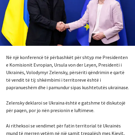
Në një konferencë të përbashkët për shtyp me Presidenten
e Komisionit Evropian, Ursula von der Leyen, Presidenti i
Ukrainës, Volodymyr Zelensky, përsëriti qëndrimin e qartë
të vendit të tij: shkëmbimi i territoreve është i
papranueshëm dhe i pamundur sipas kushtetutës ukrainase.
Zelensky deklaroi se Ukraina është e gatshme të diskutojë
për paqen, por jo nën presionin e luftimeve.
Ai ritheksoi se vendimet për fatin territorial të Ukrainës
mund të merren vetëm në një samit trepalësh mes Kievit,