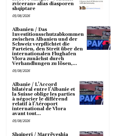
zviceran» alias diasporen
shqiptare
05/08/2026
Albanien / Das
Investitionsschutzabkommen
zwischen Albanien und der
Schweiz verpflichtet die
Parteien, den Streit über den
internationalen Flughafen
Vlora zunächst durch
Verhandlungen zu lösen,...
05/08/2026
Albanie / L’Accord
bilatéral entre l’Albanie et
la Suisse oblige les parties
à négocier le différend
relatif à l’Aéroport
international de Vlora
avant tout...
05/08/2026
Shqiperi / Marrëveshja