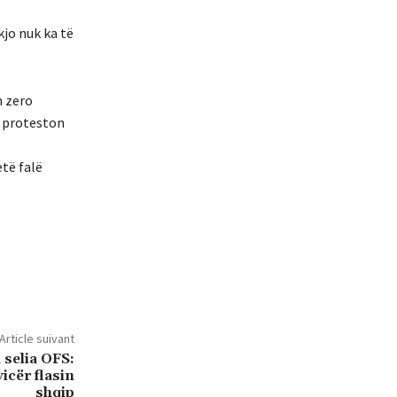
kjo nuk ka të
h zero
, proteston
etë falë
Article suivant
 selia OFS:
icër flasin
shqip