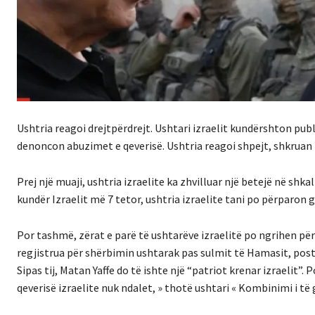
Ushtria reagoi drejtpërdrejt. Ushtari izraelit kundërshton publ
denoncon abuzimet e qeverisë. Ushtria reagoi shpejt, shkruan
Prej një muaji, ushtria izraelite ka zhvilluar një betejë në shka
kundër Izraelit më 7 tetor, ushtria izraelite tani po përparon
Por tashmë, zërat e parë të ushtarëve izraelitë po ngrihen për 
regjistrua për shërbimin ushtarak pas sulmit të Hamasit, postoi
Sipas tij, Matan Yaffe do të ishte një “patriot krenar izraelit”
qeverisë izraelite nuk ndalet, » thotë ushtari « Kombinimi i t