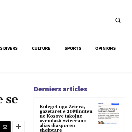
TS DIVERS
CULTURE
SPORTS
OPINIONS
Derniers articles
e se
Koleget nga Zvicra,
gazetaret e 20Minuten
ne Kosove takojne
«vendasit zviceran»
alias diasporen
shqiptare