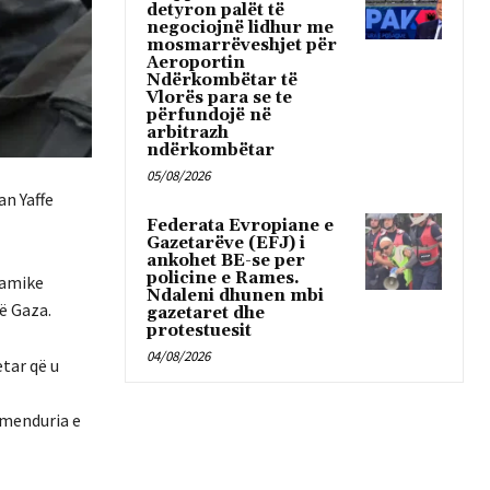
detyron palët të
negociojnë lidhur me
mosmarrëveshjet për
Aeroportin
Ndërkombëtar të
Vlorës para se te
përfundojë në
arbitrazh
ndërkombëtar
05/08/2026
an Yaffe
Federata Evropiane e
Gazetarëve (EFJ) i
ankohet BE-se per
policine e Rames.
slamike
Ndaleni dhunen mbi
ë Gaza.
gazetaret dhe
protestuesit
04/08/2026
etar që u
 çmenduria e