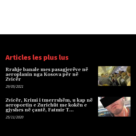
Articles les plus lus
Rrahje banale mes pasagjerëve në
aeroplanin nga Kosova për në
Zvicër
29/05/2021
Zvicër, Krimi i tmerrshëm, u kap në
aeroportin e Zurichüt me kokën e
gjyshes në çantë, Fatmir T…
25/11/2020