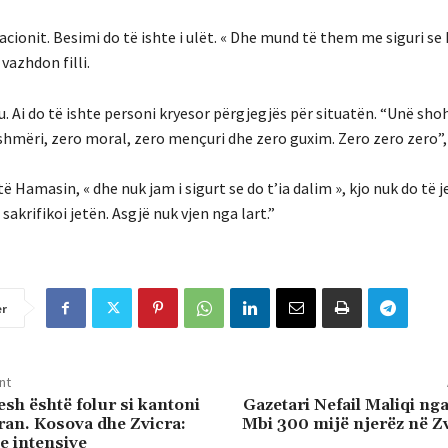
ionit. Besimi do të ishte i ulët. « Dhe mund të them me siguri se 
vazhdon filli.
i do të ishte personi kryesor përgjegjës për situatën. “Unë sho
rshmëri, zero moral, zero mençuri dhe zero guxim. Zero zero zero”
ë Hamasin, « dhe nuk jam i sigurt se do t’ia dalim », kjo nuk do të j
sakrifikoi jetën. Asgjë nuk vjen nga lart.”
er
nt
sh është folur si kantoni
Gazetari Nefail Maliqi nga
eran. Kosova dhe Zvicra:
Mbi 300 mijë njerëz në Zv
 intensive