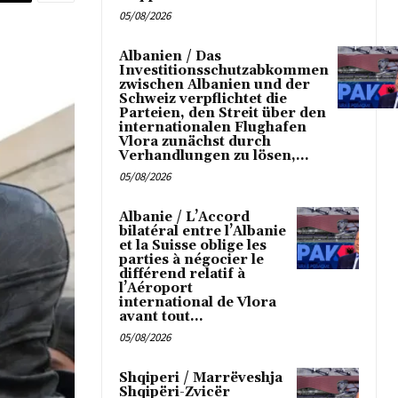
05/08/2026
Albanien / Das
Investitionsschutzabkommen
zwischen Albanien und der
Schweiz verpflichtet die
Parteien, den Streit über den
internationalen Flughafen
Vlora zunächst durch
Verhandlungen zu lösen,...
05/08/2026
Albanie / L’Accord
bilatéral entre l’Albanie
et la Suisse oblige les
parties à négocier le
différend relatif à
l’Aéroport
international de Vlora
avant tout...
05/08/2026
Shqiperi / Marrëveshja
Shqipëri-Zvicër