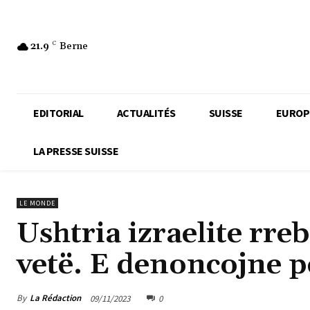
21.9
C
Berne
EDITORIAL
ACTUALITÉS
SUISSE
EUROP
LA PRESSE SUISSE
LE MONDE
Ushtria izraelite rre
vetë. E denoncojne 
By
La Rédaction
09/11/2023
0