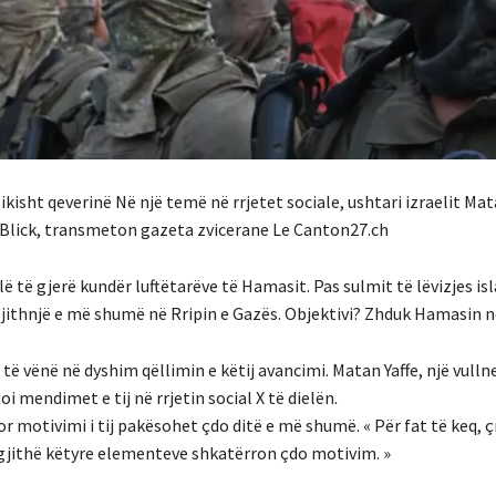
ikisht qeverinë Në një temë në rrjetet sociale, ushtari izraelit Mat
 Blick, transmeton gazeta zvicerane Le Canton27.ch
llë të gjerë kundër luftëtarëve të Hamasit. Pas sulmit të lëvizjes i
 gjithnjë e më shumë në Rripin e Gazës. Objektivi? Zhduk Hamasin n
të vënë në dyshim qëllimin e këtij avancimi. Matan Yaffe, një vulln
 mendimet e tij në rrjetin social X të dielën.
. Por motivimi i tij pakësohet çdo ditë e më shumë. « Për fat të keq,
ë gjithë këtyre elementeve shkatërron çdo motivim. »