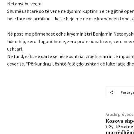
Netanyahu veçoi
Shumë ushtarë do të vënë në dyshim kuptimin e të gjithë operac
bëjë fare me armikun – ka të bëjë me ne ose komandën tonë, » 
Në postime përmendet edhe kryeministri Benjamin Netanyahu. A
lidership, zero llogaridhënie, zero profesionalizëm, zero nde
ushtari.
Në fund, është e qartë se nëse ushtria izraelite arrin të mposht
qeverisë. “Përkundrazi, është falë çdo ushtari që luftoi atje dhe 
Partag
Article précéde
Kosova shpe
i 27-të zvic
marrëdhënie