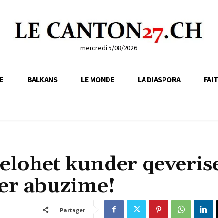
mercredi 5/08/2026
E
BALKANS
LE MONDE
LA DIASPORA
FAI
belohet kunder qeveris
per abuzime!
Partager