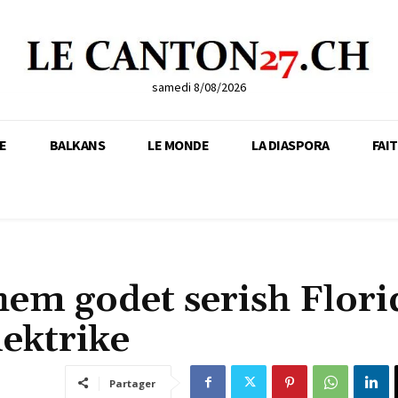
samedi 8/08/2026
E
BALKANS
LE MONDE
LA DIASPORA
FAI
em godet serish Flori
lektrike
Partager