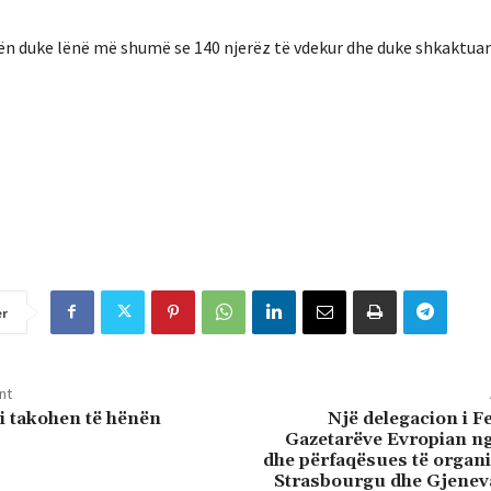
oridën duke lënë më shumë se 140 njerëz të vdekur dhe duke shkaktu
er
nt
i takohen të hënën
Një delegacion i F
Gazetarëve Evropian ng
dhe përfaqësues të organ
Strasbourgu dhe Gjeneva