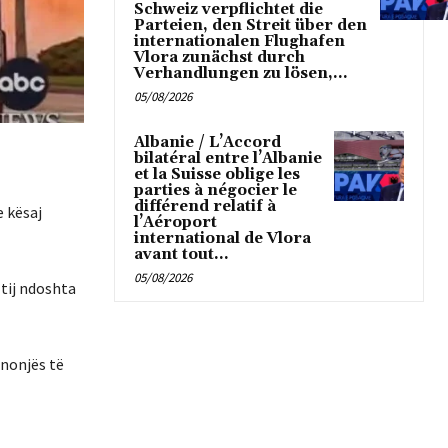
Schweiz verpflichtet die
Parteien, den Streit über den
internationalen Flughafen
Vlora zunächst durch
Verhandlungen zu lösen,...
05/08/2026
Albanie / L’Accord
bilatéral entre l’Albanie
et la Suisse oblige les
parties à négocier le
différend relatif à
e kësaj
l’Aéroport
international de Vlora
avant tout...
05/08/2026
 tij ndoshta
unonjës të