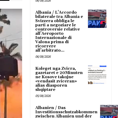
06/08/2026
Albania / L’Accordo
bilaterale tra Albania e
Svizzera obbliga le
parti a negoziare le
controversie relative
all’Aeroporto
Internazionale di
Valona prima di
ricorrere
all’arbitrato...
06/08/2026
Koleget nga Zvicra,
gazetaret e 20Minuten
ne Kosove takojne
«vendasit zviceran»
alias diasporen
shqiptare
05/08/2026
Albanien / Das
Investitionsschutzabkommen
zwischen Albanien und der