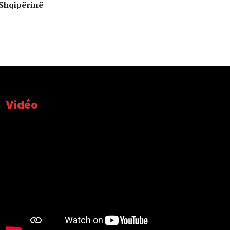
Shqipërinë
Vidéo