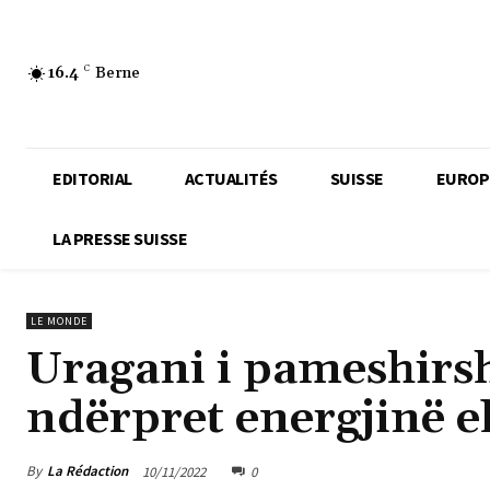
16.4
C
Berne
EDITORIAL
ACTUALITÉS
SUISSE
EUROP
LA PRESSE SUISSE
LE MONDE
Uragani i pameshirsh
ndërpret energjinë e
By
La Rédaction
10/11/2022
0