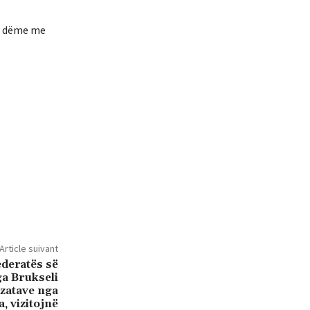
ar dëme me
Article suivant
ederatës së
a Brukseli
izatave nga
, vizitojnë