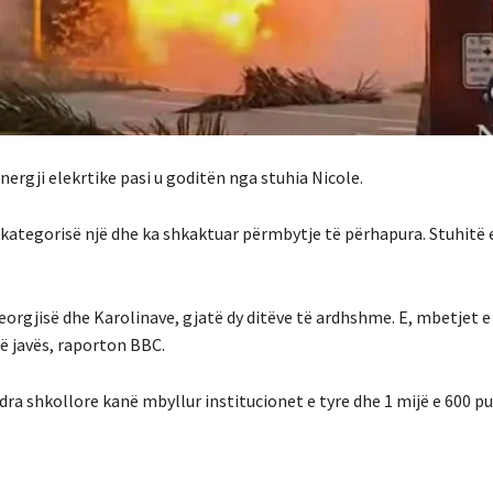
ergji elekrtike pasi u goditën nga stuhia Nicole.
kategorisë një dhe ka shkaktuar përmbytje të përhapura. Stuhitë 
eorgjisë dhe Karolinave, gjatë dy ditëve të ardhshme. E, mbetjet e
ë javës, raporton BBC.
ra shkollore kanë mbyllur institucionet e tyre dhe 1 mijë e 600 p