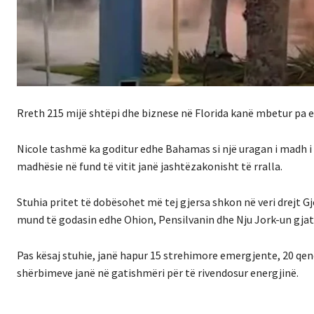
Rreth 215 mijë shtëpi dhe biznese në Florida kanë mbetur pa en
Nicole tashmë ka goditur edhe Bahamas si një uragan i madh i 
madhësie në fund të vitit janë jashtëzakonisht të rralla.
Stuhia pritet të dobësohet më tej gjersa shkon në veri drejt Gj
mund të godasin edhe Ohion, Pensilvanin dhe Nju Jork-un gjat
Pas kësaj stuhie, janë hapur 15 strehimore emergjente, 20 qend
shërbimeve janë në gatishmëri për të rivendosur energjinë.