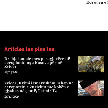
Kosovën e 
Articles les plus lus
Rrahje banale mes pasagjerëve në
aeroplanin nga Kosova për në
Zvicër
29/05/2021
Zvicër, Krimi i tmerrshëm, u kap në
aeroportin e Zurichüt me kokën e
gjyshes në çantë, Fatmir T…
25/11/2020