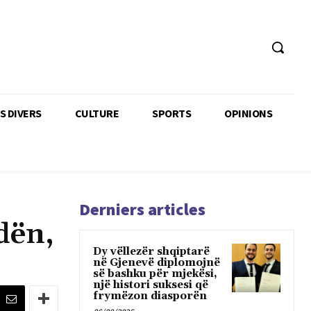
TS DIVERS
CULTURE
SPORTS
OPINIONS
Derniers articles
dën,
Dy vëllezër shqiptarë
në Gjenevë diplomojnë
së bashku për mjekësi,
një histori suksesi që
frymëzon diasporën