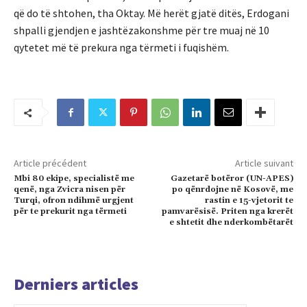
që do të shtohen, tha Oktay. Më herët gjatë ditës, Erdogani
shpalli gjendjen e jashtëzakonshme për tre muaj në 10
qytetet më të prekura nga tërmeti i fuqishëm.
Article précédent
Article suivant
Mbi 80 ekipe, specialistë me
Gazetarë botëror (UN-APES)
qenë, nga Zvicra nisen për
po qënrdojne në Kosovë, me
Turqi, ofron ndihmë urgjent
rastin e 15-vjetorit te
për te prekurit nga tërmeti
pamvarësisë. Priten nga krerët
e shtetit dhe nderkombëtarët
Derniers articles