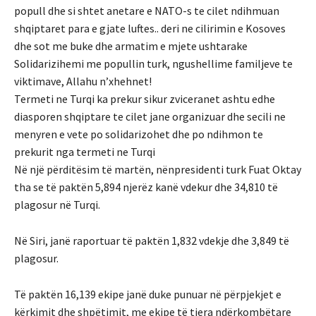
popull dhe si shtet anetare e NATO-s te cilet ndihmuan
shqiptaret para e gjate luftes.. deri ne cilirimin e Kosoves
dhe sot me buke dhe armatim e mjete ushtarake
Solidarizihemi me popullin turk, ngushellime familjeve te
viktimave, Allahu n’xhehnet!
Termeti ne Turqi ka prekur sikur zviceranet ashtu edhe
diasporen shqiptare te cilet jane organizuar dhe secili ne
menyren e vete po solidarizohet dhe po ndihmon te
prekurit nga termeti ne Turqi
Në një përditësim të martën, nënpresidenti turk Fuat Oktay
tha se të paktën 5,894 njerëz kanë vdekur dhe 34,810 të
plagosur në Turqi.
Në Siri, janë raportuar të paktën 1,832 vdekje dhe 3,849 të
plagosur.
Të paktën 16,139 ekipe janë duke punuar në përpjekjet e
kërkimit dhe shpëtimit, me ekipe të tjera ndërkombëtare