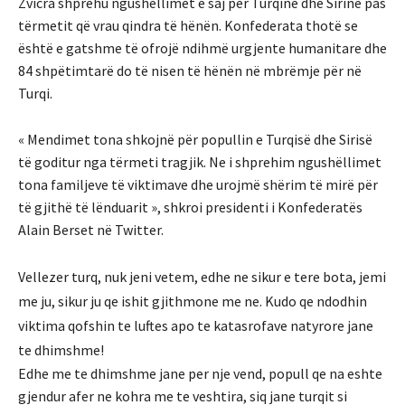
Zvicra shprehu ngushëllimet e saj për Turqinë dhe Sirinë pas
tërmetit që vrau qindra të hënën. Konfederata thotë se
është e gatshme të ofrojë ndihmë urgjente humanitare dhe
84 shpëtimtarë do të nisen të hënën në mbrëmje për në
Turqi.
« Mendimet tona shkojnë për popullin e Turqisë dhe Sirisë
të goditur nga tërmeti tragjik. Ne i shprehim ngushëllimet
tona familjeve të viktimave dhe urojmë shërim të mirë për
të gjithë të lënduarit », shkroi presidenti i Konfederatës
Alain Berset në Twitter.
Vellezer turq,
nuk jeni vetem, edhe ne sikur e tere bota, jemi
me ju, sikur ju qe ishit gjithmone me ne.
Kudo qe ndodhin
viktima qofshin te luftes apo te katasrofave natyrore jane
te dhimshme!
Edhe me te dhimshme jane per nje vend, popull qe na eshte
gjendur afer ne kohra me te veshtira, siq jane turqit si