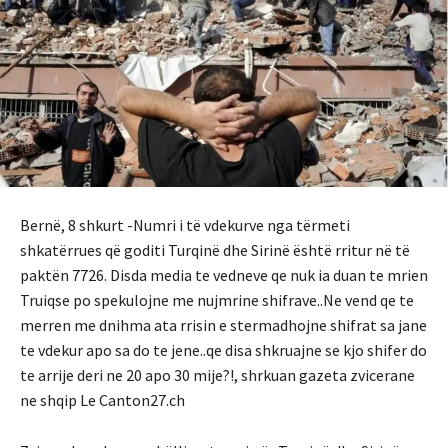
Bernë, 8 shkurt -Numri i të vdekurve nga tërmeti
shkatërrues që goditi Turqinë dhe Sirinë është rritur në të
paktën 7726. Disda media te vedneve qe nuk ia duan te mrien
Truiqse po spekulojne me nujmrine shifrave..Ne vend qe te
merren me dnihma ata rrisin e stermadhojne shifrat sa jane
te vdekur apo sa do te jene..qe disa shkruajne se kjo shifer do
te arrije deri ne 20 apo 30 mije?!, shrkuan gazeta zvicerane
ne shqip Le Canton27.ch