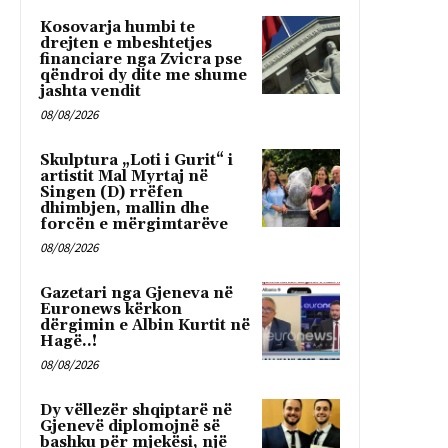
Kosovarja humbi te
drejten e mbeshtetjes
financiare nga Zvicra pse
qëndroi dy dite me shume
jashta vendit
08/08/2026
Skulptura „Loti i Gurit“ i
artistit Mal Myrtaj në
Singen (D) rrëfen
dhimbjen, mallin dhe
forcën e mërgimtarëve
08/08/2026
Gazetari nga Gjeneva në
Euronews kërkon
dërgimin e Albin Kurtit në
Hagë..!
08/08/2026
Dy vëllezër shqiptarë në
Gjenevë diplomojnë së
bashku për mjekësi, një