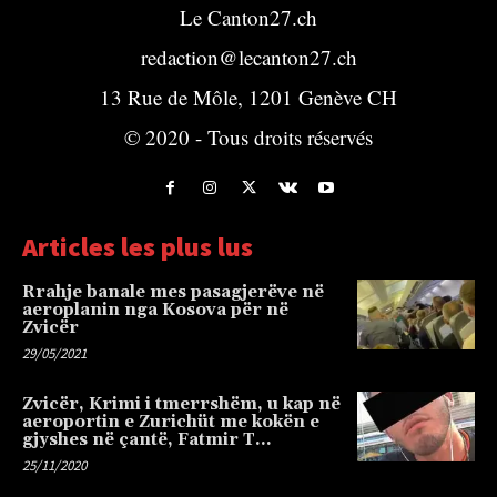
Le Canton27.ch
redaction@lecanton27.ch
13 Rue de Môle, 1201 Genève CH
© 2020 - Tous droits réservés
Articles les plus lus
Rrahje banale mes pasagjerëve në
aeroplanin nga Kosova për në
Zvicër
29/05/2021
Zvicër, Krimi i tmerrshëm, u kap në
aeroportin e Zurichüt me kokën e
gjyshes në çantë, Fatmir T…
25/11/2020