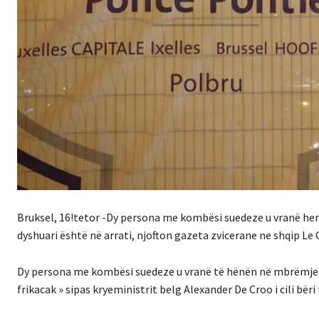
Bruksel, 16!tetor -Dy persona me kombësi suedeze u vranë herë
dyshuari është në arrati, njofton gazeta zvicerane ne shqip Le
Dy persona me kombësi suedeze u vranë të hënën në mbrëmje në B
frikacak » sipas kryeministrit belg Alexander De Croo i cili bëri 