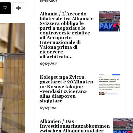
06/08/2026
Albania / L’Accordo
bilaterale tra Albania e
Svizzera obbliga le
parti a negoziare le
controversie relative
all’Aeroporto
Internazionale di
Valona prima di
ricorrere
all’arbitrato...
06/08/2026
Koleget nga Zvicra,
gazetaret e 20Minuten
ne Kosove takojne
«vendasit zviceran»
alias diasporen
shqiptare
05/08/2026
Albanien / Das
Investitionsschutzabkommen
zwischen Albanien und der