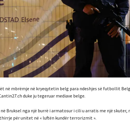
t në mbrëmje në kryeqytetin belg para ndeshjes së futbollit Belgj
 Cantin27.ch duke ju tegeruar mediave belge.
ruksel nga një burrë i armatosur i cili u arratis me një skuter, 
thirrje për unitet në « luftën kundër terrorizmit ».