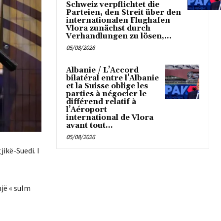
Schweiz verpflichtet die
Parteien, den Streit über den
internationalen Flughafen
Vlora zunächst durch
Verhandlungen zu lösen,...
05/08/2026
Albanie / L’Accord
bilatéral entre l’Albanie
et la Suisse oblige les
parties à négocier le
différend relatif à
l’Aéroport
international de Vlora
avant tout...
05/08/2026
ikë-Suedi. I
një « sulm