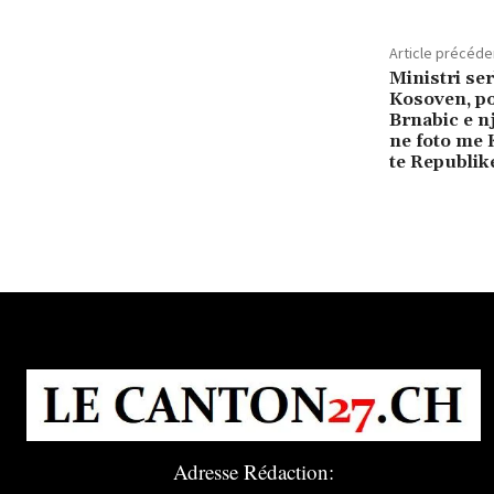
Article précéde
Ministri se
Kosoven, po
Brnabic e nj
ne foto me 
te Republik
Adresse Rédaction: