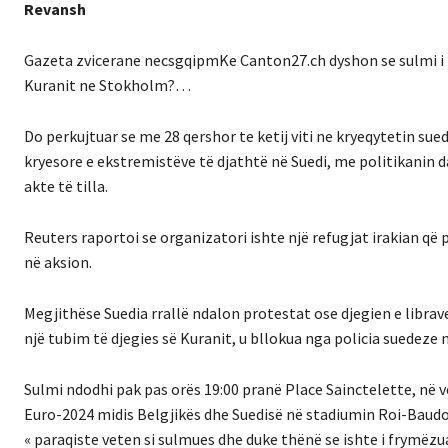
Revansh
Gazeta zvicerane necsgqipmKe Canton27.ch dyshon se sulmi i f
Kuranit ne Stokholm?…
Do perkujtuar se me 28 qershor te ketij viti ne kryeqytetin sue
kryesore e ekstremistëve të djathtë në Suedi, me politikanin
akte të tilla.
Reuters raportoi se organizatori ishte një refugjat irakian q
në aksion.
Megjithëse Suedia rrallë ndalon protestat ose djegien e libra
një tubim të djegies së Kuranit, u bllokua nga policia suedeze n
Sulmi ndodhi pak pas orës 19:00 pranë Place Sainctelette, në ve
Euro-2024 midis Belgjikës dhe Suedisë në stadiumin Roi-Baudou
« paraqiste veten si sulmues dhe duke thënë se ishte i frymëzua