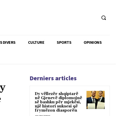
TS DIVERS
CULTURE
SPORTS
OPINIONS
Derniers articles
dy
Dy vëllezër shqiptarë
e
në Gjenevë diplomojnë
së bashku për mjekësi,
një histori suksesi që
frymëzon diasporën