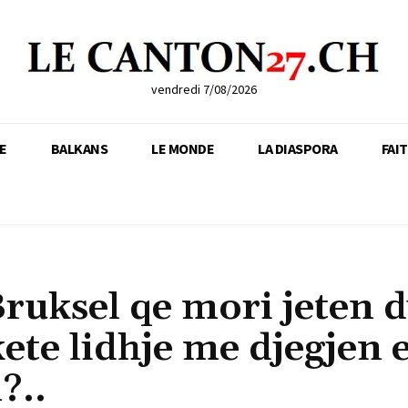
vendredi 7/08/2026
E
BALKANS
LE MONDE
LA DIASPORA
FAI
ruksel qe mori jeten 
ete lidhje me djegjen 
?..