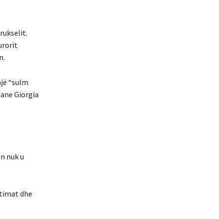
rukselit.
urorit
n.
një “sulm
iane Giorgia
in nuk u
ktimat dhe