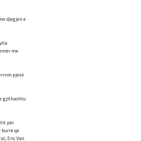
me djegjen e
ylla
ë emër me
errnin pjesë
e gjithashtu
lit për
 burrë që
al, Eric Van