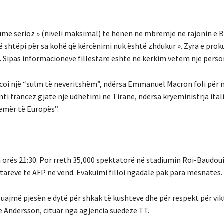
 shumë serioz » (niveli maksimal) të hënën në mbrëmje në rajonin e B
 shtëpi për sa kohë që kërcënimi nuk është zhdukur ». Zyra e prok
i. Sipas informacioneve fillestare është në kërkim vetëm një perso
coi një “sulm të neveritshëm”, ndërsa Emmanuel Macron foli për 
enti francez gjatë një udhëtimi në Tiranë, ndërsa kryeministrja ital
emër të Europës”.
h orës 21:30. Por rreth 35,000 spektatorë në stadiumin Roi-Baudou
tarëve të AFP në vend. Evakuimi filloi ngadalë pak para mesnatës.
uajmë pjesën e dytë për shkak të kushteve dhe për respekt për vi
ne Andersson, cituar nga agjencia suedeze TT.