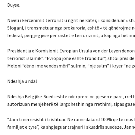
Duyse.
Niveli i kërcënimit terrorist u ngrit në katër, i konsideruar «
Slogani, i transmetuar nga prokuroria, është « të qëndrojmë në
federal, përgjegjëse për rastet e terrorizmit, u kap nga hetim
Presidentja e Komisionit Evropian Ursula von der Leyen denon
terrorist islamik”. “Evropa jonë është tronditur”, shtoi presid
Meloni “dënoi me vendosmëri” sulmin, “një sulm” i kryer “në z
Ndeshja u ndal
Ndeshja Belgjikë-Suedi është ndërprerë në pjesën e parë, rret
autorizuan menjëherë të largoheshin nga rrethimi, sipas gaze
“Jam tmerrësisht i trishtuar. Ne ramë dakord 100% që të mos l
familjet e tyre”, ka shpjeguar trajneri i skuadrës suedeze, Jan