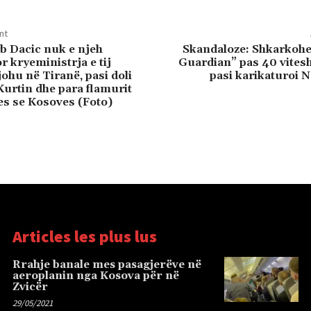
nt
rb Dacic nuk e njeh
Skandaloze: Shkarkohe
r kryeministrja e tij
Guardian” pas 40 vitesh
ohu në Tiranë, pasi doli
pasi karikaturoi 
Kurtin dhe para flamurit
es se Kosoves (Foto)
Articles les plus lus
Rrahje banale mes pasagjerëve në
aeroplanin nga Kosova për në
Zvicër
29/05/2021