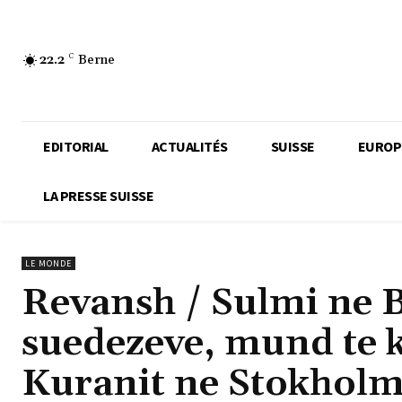
22.2
C
Berne
EDITORIAL
ACTUALITÉS
SUISSE
EUROP
LA PRESSE SUISSE
LE MONDE
Revansh / Sulmi ne B
suedezeve, mund te k
Kuranit ne Stokholm