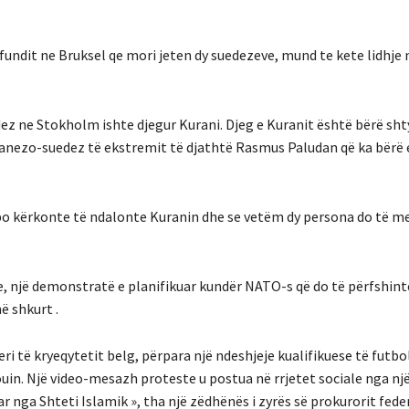
undit ne Bruksel qe mori jeten dy suedezeve, mund te kete lidhje 
dez ne Stokholm ishte djegur Kurani. Djeg e Kuranit është bërë sht
 danezo-suedez të ekstremit të djathtë Rasmus Paludan që ka bër
ë po kërkonte të ndalonte Kuranin dhe se vetëm dy persona do të m
ve, një demonstratë e planifikuar kundër NATO-s që do të përfshint
ë shkurt .
ri të kryeqytetit belg, përpara një ndeshjeje kualifikuese të futbol
in. Një video-mesazh proteste u postua në rrjetet sociale nga një
r nga Shteti Islamik », tha një zëdhënës i zyrës së prokurorit feder