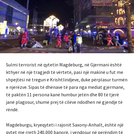
Sulmi terrorist në qytetin Magdeburg, në Gjermani është
kthyer në një tragjedi të vërtetë, pasi një makinë u fut me
shpejtësi në tregun e Krishtlindjeve, duke përplasur turmën
e njerëzve. Sipas të dhënave të para nga mediat gjermane,
të paktën 11 persona kanë humbur jetën dhe 80 të tjerë
janë plagosur, shumë prej të cilëve ndodhen në gjendje të
rëndë.
Magdeburgu, kryeqyteti i rajonit Saxony-Anhalt, është një
qytet me rreth 240,000 banorë, i vendosur në perëndim të