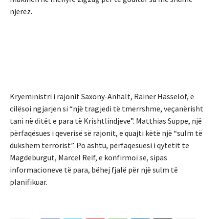
njerëz.
Kryeministri i rajonit Saxony-Anhalt, Rainer Hasselof, e
cilësoi ngjarjen si “një tragjedi të tmerrshme, veçanërisht
tani në ditët e para të Krishtlindjeve”. Matthias Suppe, një
përfaqësues i qeverisë së rajonit, e quajti këtë një “sulm të
dukshëm terrorist”. Po ashtu, përfaqësuesi i qytetit të
Magdeburgut, Marcel Reif, e konfirmoi se, sipas
informacioneve të para, bëhej fjalë për një sulm të
planifikuar.