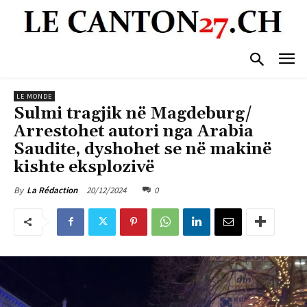
LE MONDE
Sulmi tragjik në Magdeburg/
Arrestohet autori nga Arabia
Saudite, dyshohet se në makinë
kishte eksplozivë
20/12/2024
0
By
La Rédaction