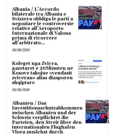
Albania / L’Accordo
bilaterale tra Albania e
Svizzera obbliga le parti a
negoziare le controversie
relative all’Aeroporto
Internazionale di Valona
prima di ricorrere
all’arbitrato...
06/08/2026
Koleget nga Zvicra,
gazetaret e 20Minuten ne
Kosove takojne «vendasit
zviceran» alias diasporen
shqiptare
05/08/2026
Albanien / Das
Investitionsschutzabkommen
zwischen Albanien und der
Schweiz verpflichtet die
Parteien, den Streit über den
internationalen Flughafen
Vlora zunächst durch