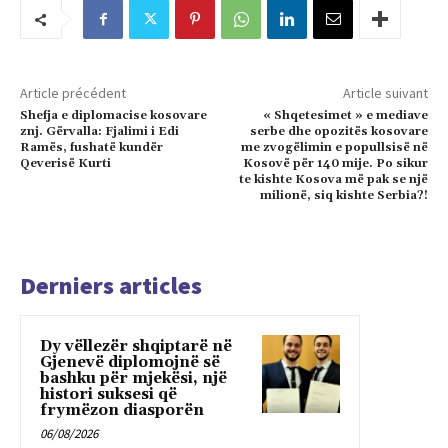
Article précédent
Article suivant
Shefja e diplomacise kosovare
« Shqetesimet » e mediave
znj. Gërvalla: Fjalimi i Edi
serbe dhe opozitës kosovare
Ramës, fushatë kundër
me zvogëlimin e popullsisë në
Qeverisë Kurti
Kosovë për 140 mije. Po sikur
te kishte Kosova më pak se një
milionë, siq kishte Serbia?!
Derniers articles
Dy vëllezër shqiptarë në
Gjenevë diplomojnë së
bashku për mjekësi, një
histori suksesi që
frymëzon diasporën
06/08/2026