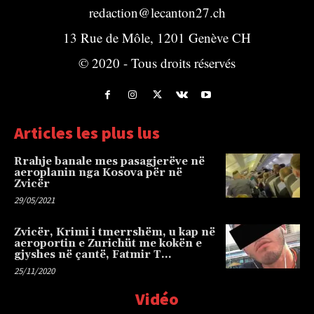
redaction@lecanton27.ch
13 Rue de Môle, 1201 Genève CH
© 2020 - Tous droits réservés
Articles les plus lus
Rrahje banale mes pasagjerëve në
aeroplanin nga Kosova për në
Zvicër
29/05/2021
Zvicër, Krimi i tmerrshëm, u kap në
aeroportin e Zurichüt me kokën e
gjyshes në çantë, Fatmir T…
25/11/2020
Vidéo