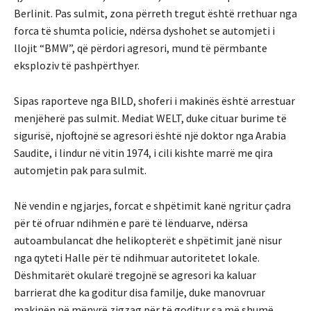
Berlinit. Pas sulmit, zona përreth tregut është rrethuar nga
forca të shumta policie, ndërsa dyshohet se automjeti i
llojit “BMW”, që përdori agresori, mund të përmbante
eksploziv të pashpërthyer.
Sipas raporteve nga BILD, shoferi i makinës është arrestuar
menjëherë pas sulmit. Mediat WELT, duke cituar burime të
sigurisë, njoftojnë se agresori është një doktor nga Arabia
Saudite, i lindur në vitin 1974, i cili kishte marrë me qira
automjetin pak para sulmit.
Në vendin e ngjarjes, forcat e shpëtimit kanë ngritur çadra
për të ofruar ndihmën e parë të lënduarve, ndërsa
autoambulancat dhe helikopterët e shpëtimit janë nisur
nga qyteti Halle për të ndihmuar autoritetet lokale.
Dëshmitarët okularë tregojnë se agresori ka kaluar
barrierat dhe ka goditur disa familje, duke manovruar
makinën në mënyrë zigzag për të goditur sa më shumë