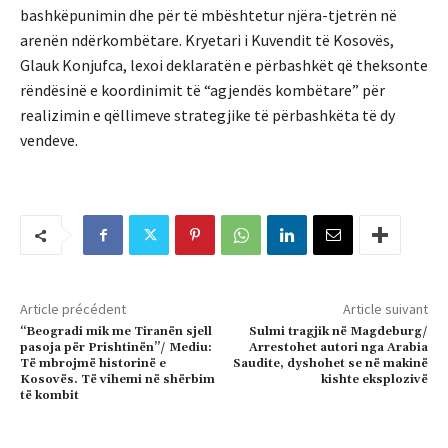
bashkëpunimin dhe për të mbështetur njëra-tjetrën në
arenën ndërkombëtare. Kryetari i Kuvendit të Kosovës,
Glauk Konjufca, lexoi deklaratën e përbashkët që theksonte
rëndësinë e koordinimit të “agjendës kombëtare” për
realizimin e qëllimeve strategjike të përbashkëta të dy
vendeve.
Article précédent
Article suivant
“Beogradi mik me Tiranën sjell
Sulmi tragjik në Magdeburg/
pasoja për Prishtinën”/ Mediu:
Arrestohet autori nga Arabia
Të mbrojmë historinë e
Saudite, dyshohet se në makinë
Kosovës. Të vihemi në shërbim
kishte eksplozivë
të kombit