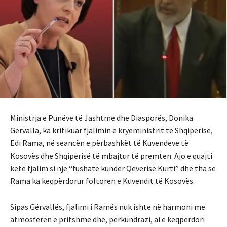
Ministrja e Punëve të Jashtme dhe Diasporës, Donika
Gërvalla, ka kritikuar fjalimin e kryeministrit të Shqipërisë,
Edi Rama, në seancën e përbashkët të Kuvendeve të
Kosovës dhe Shqipërisë të mbajtur të premten. Ajo e quajti
këtë fjalim si një “fushatë kundër Qeverisë Kurti” dhe tha se
Rama ka keqpërdorur foltoren e Kuvendit të Kosovës.
Sipas Gërvallës, fjalimi i Ramës nuk ishte në harmoni me
atmosferën e pritshme dhe, përkundrazi, ai e keqpërdori