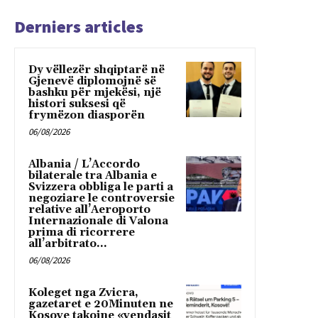
Derniers articles
Dy vëllezër shqiptarë në
Gjenevë diplomojnë së
bashku për mjekësi, një
histori suksesi që
frymëzon diasporën
06/08/2026
Albania / L’Accordo
bilaterale tra Albania e
Svizzera obbliga le parti a
negoziare le controversie
relative all’Aeroporto
Internazionale di Valona
prima di ricorrere
all’arbitrato...
06/08/2026
Koleget nga Zvicra,
gazetaret e 20Minuten ne
Kosove takojne «vendasit