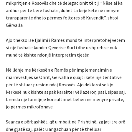
mikpritjen e Kosovës dhe të delegacionit të tij. “Nëse ai ka
ardhur për të bërë fushatë, duhet ta bëjë këtë në mënyrë
transparente dhe jo përmes foltores së Kuvendit”, shtoi
Gërvalla.
Ajo theksoi se fjalimi i Ramës mund të interpretohej vetëm
si një fushatë kundër Qeverisë Kurti dhe u shpreh se nuk
mund të kishte ndonjë interpretim tjetër.
Në lidhje me kërkesën e Ramës për implementimin e
marrëveshjes së Ohrit, Gërvalla e quajti këtë një tentativë
për të shtuar presion ndaj Kosovës. Ajo deklaroi se kjo
kërkesë nuk kishte aspak karakter vëllazëror, pasi, sipas saj,
brenda një familjeje konsultimet bëhen në mënyrë private,
jo përmes mikrofonave.
Seanca e përbashkët, që u mbajt në Prishtinë, zgjati tre orë
dhe gjatë saj, palët u angazhuan për të thelluar