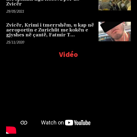
Zvicër
29/05/2021
Zvicër, Krimi i tmerrshëm, u kap në
aeroportin e Zurichüt me kokën e
gjyshes në çantë, Fatmir T…
25/11/2020
Vidéo