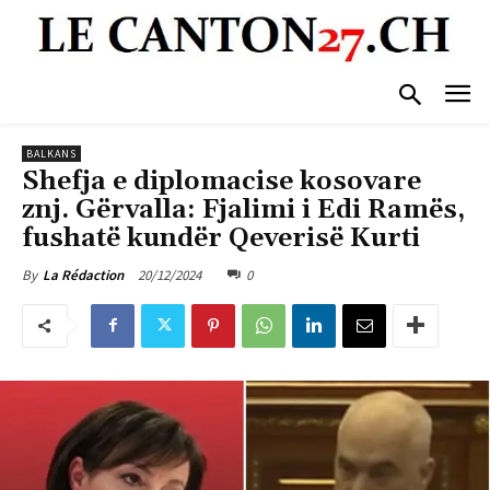
BALKANS
Shefja e diplomacise kosovare
znj. Gërvalla: Fjalimi i Edi Ramës,
fushatë kundër Qeverisë Kurti
20/12/2024
0
By
La Rédaction