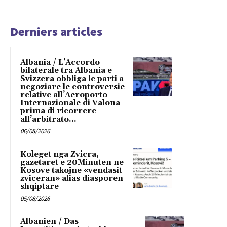
Derniers articles
Albania / L’Accordo
bilaterale tra Albania e
Svizzera obbliga le parti a
negoziare le controversie
relative all’Aeroporto
Internazionale di Valona
prima di ricorrere
all’arbitrato...
06/08/2026
Koleget nga Zvicra,
gazetaret e 20Minuten ne
Kosove takojne «vendasit
zviceran» alias diasporen
shqiptare
05/08/2026
Albanien / Das