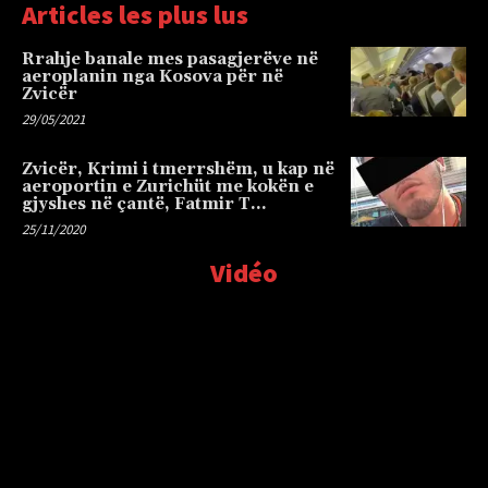
Articles les plus lus
Rrahje banale mes pasagjerëve në
aeroplanin nga Kosova për në
Zvicër
29/05/2021
Zvicër, Krimi i tmerrshëm, u kap në
aeroportin e Zurichüt me kokën e
gjyshes në çantë, Fatmir T…
25/11/2020
Vidéo