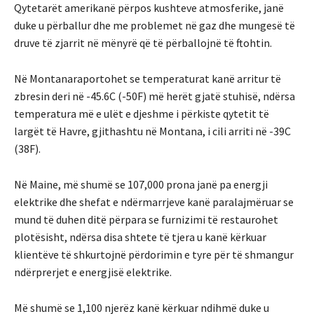
Qytetarët amerikanë përpos kushteve atmosferike, janë
duke u përballur dhe me problemet në gaz dhe mungesë të
druve të zjarrit në mënyrë që të përballojnë të ftohtin.
Në Montanaraportohet se temperaturat kanë arritur të
zbresin deri në -45.6C (-50F) më herët gjatë stuhisë, ndërsa
temperatura më e ulët e djeshme i përkiste qytetit të
largët të Havre, gjithashtu në Montana, i cili arriti në -39C
(38F).
Në Maine, më shumë se 107,000 prona janë pa energji
elektrike dhe shefat e ndërmarrjeve kanë paralajmëruar se
mund të duhen ditë përpara se furnizimi të restaurohet
plotësisht, ndërsa disa shtete të tjera u kanë kërkuar
klientëve të shkurtojnë përdorimin e tyre për të shmangur
ndërprerjet e energjisë elektrike.
Më shumë se 1,100 njerëz kanë kërkuar ndihmë duke u