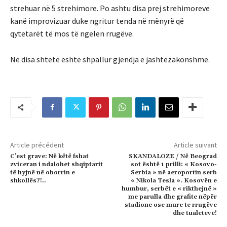
strehuar në 5 strehimore. Po ashtu disa prej strehimoreve
kanë improvizuar duke ngritur tenda në mënyrë që
qytetarët të mos të ngelen rrugëve.
Në disa shtete është shpallur gjendja e jashtëzakonshme.
Article précédent
Article suivant
C’est grave: Në këtë fshat
SKANDALOZE / Në Beograd
zviceran i ndalohet shqiptarit
sot është 1 prilli: « Kosovo-
të hyjnë në oborrin e
Serbia » në aeroportin serb
shkollës?!..
« Nikola Tesla ». Kosovën e
humbur, serbët e « rikthejnë »
me parulla dhe grafite nëpër
stadione ose mure te rrugëve
dhe tualeteve!