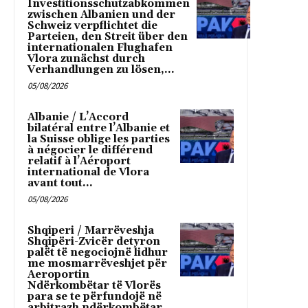
Investitionsschutzabkommen
zwischen Albanien und der
Schweiz verpflichtet die
Parteien, den Streit über den
internationalen Flughafen
Vlora zunächst durch
Verhandlungen zu lösen,...
05/08/2026
Albanie / L’Accord
bilatéral entre l’Albanie et
la Suisse oblige les parties
à négocier le différend
relatif à l’Aéroport
international de Vlora
avant tout...
05/08/2026
Shqiperi / Marrëveshja
Shqipëri-Zvicër detyron
palët të negociojnë lidhur
me mosmarrëveshjet për
Aeroportin
Ndërkombëtar të Vlorës
para se te përfundojë në
arbitrazh ndërkombëtar