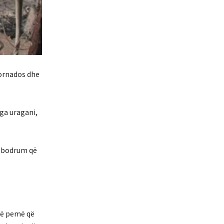
tornados dhe
nga uragani,
ë bodrum që
një pemë që