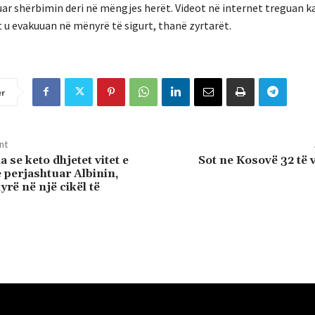
uar shërbimin deri në mëngjes herët. Videot në internet treguan k
 u evakuuan në mënyrë të sigurt, thanë zyrtarët.
er
nt
 se keto dhjetet vitet e
Sot ne Kosovë 32 të
e perjashtuar Albinin,
rë në një cikël të