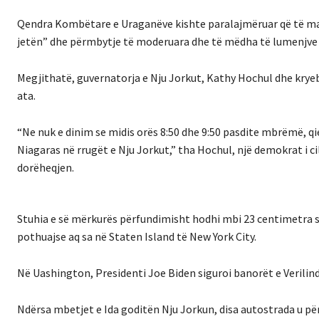
Qendra Kombëtare e Uraganëve kishte paralajmëruar që të ma
jetën” dhe përmbytje të moderuara dhe të mëdha të lumenjve 
Megjithatë, guvernatorja e Nju Jorkut, Kathy Hochul dhe kryebas
ata.
“Ne nuk e dinim se midis orës 8:50 dhe 9:50 pasdite mbrëmë, qiejt
Niagaras në rrugët e Nju Jorkut,” tha Hochul, një demokrat i c
dorëheqjen.
Stuhia e së mërkurës përfundimisht hodhi mbi 23 centimetra s
pothuajse aq sa në Staten Island të New York City.
Në Uashington, Presidenti Joe Biden siguroi banorët e Verilind
Ndërsa mbetjet e Ida goditën Nju Jorkun, disa autostrada u për