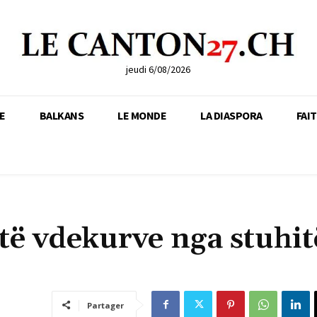
jeudi 6/08/2026
E
BALKANS
LE MONDE
LA DIASPORA
FAI
të vdekurve nga stuhit
Partager