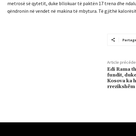
metrosë së qytetit, duke bllokuar të paktën 17 trena dhe ndal
qëndronin në vendet në makina të mbytura. Të gjithë kalorësit
Partag
Article précéde
Edi Rama tha
fundit, duk
Kosova ka hy
rrezikshëm