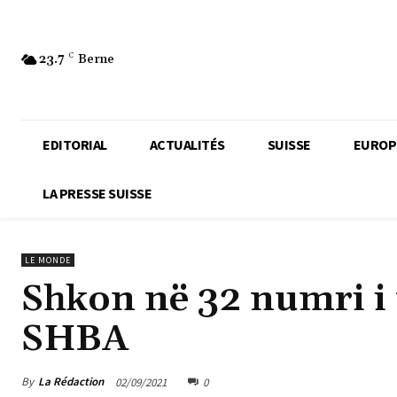
23.7
C
Berne
EDITORIAL
ACTUALITÉS
SUISSE
EUROP
LA PRESSE SUISSE
LE MONDE
Shkon në 32 numri i 
SHBA
By
La Rédaction
02/09/2021
0