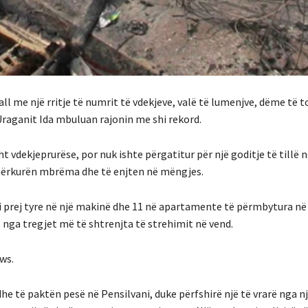
ll me një rritje të numrit të vdekjeve, valë të lumenjve, dëme të 
Uraganit Ida mbuluan rajonin me shi rekord.
 vdekjeprurëse, por nuk ishte përgatitur për një goditje të tillë 
 mërkurën mbrëma dhe të enjten në mëngjes.
ëri prej tyre në një makinë dhe 11 në apartamente të përmbytura n
 nga tregjet më të shtrenjta të strehimit në vend.
ws.
he të paktën pesë në Pensilvani, duke përfshirë një të vrarë nga 