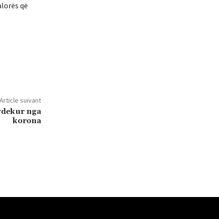
alorës që
Article suivant
 vdekur nga
korona