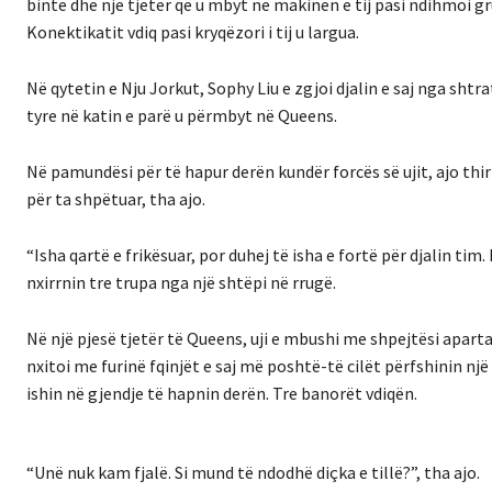
binte dhe një tjetër që u mbyt në makinën e tij pasi ndihmoi gru
Konektikatit vdiq pasi kryqëzori i tij u largua.
Në qytetin e Nju Jorkut, Sophy Liu e zgjoi djalin e saj nga shtr
tyre në katin e parë u përmbyt në Queens.
Në pamundësi për të hapur derën kundër forcës së ujit, ajo thirr
për ta shpëtuar, tha ajo.
“Isha qartë e frikësuar, por duhej të isha e fortë për djalin t
nxirrnin tre trupa nga një shtëpi në rrugë.
Në një pjesë tjetër të Queens, uji e mbushi me shpejtësi aparta
nxitoi me furinë fqinjët e saj më poshtë-të cilët përfshinin një 
ishin në gjendje të hapnin derën. Tre banorët vdiqën.
“Unë nuk kam fjalë. Si mund të ndodhë diçka e tillë?”, tha ajo.