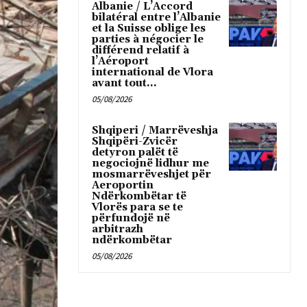
Albanie / L’Accord
bilatéral entre l’Albanie
et la Suisse oblige les
parties à négocier le
différend relatif à
l’Aéroport
international de Vlora
avant tout...
05/08/2026
Shqiperi / Marrëveshja
Shqipëri-Zvicër
detyron palët të
negociojnë lidhur me
mosmarrëveshjet për
Aeroportin
Ndërkombëtar të
Vlorës para se te
përfundojë në
arbitrazh
ndërkombëtar
05/08/2026