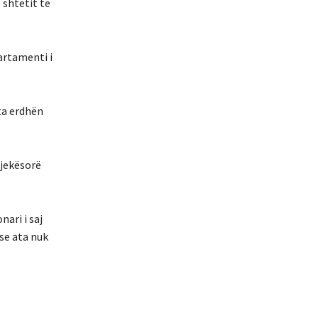
 shtetit të
partamenti i
ata erdhën
mjekësorë
ari i saj
 se ata nuk