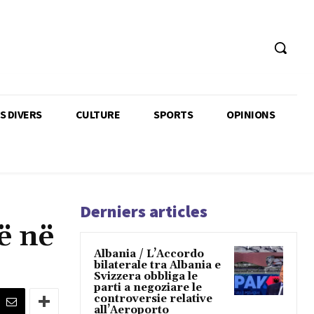
TS DIVERS
CULTURE
SPORTS
OPINIONS
Derniers articles
ë në
Albania / L’Accordo
bilaterale tra Albania e
Svizzera obbliga le
parti a negoziare le
controversie relative
all’Aeroporto