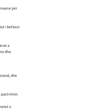
ënuese për
së i befasoi
jërat e
omo dha
sland, dhe
 pastrimin.
nelet e