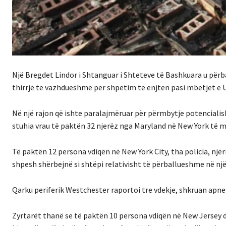
Një Bregdet Lindor i Shtanguar i Shteteve të Bashkuara u përba
thirrje të vazhdueshme për shpëtim të enjten pasi mbetjet e 
Në një rajon që ishte paralajmëruar për përmbytje potencialisht
stuhia vrau të paktën 32 njerëz nga Maryland në New York të
Të paktën 12 persona vdiqën në New York City, tha policia, nj
shpesh shërbejnë si shtëpi relativisht të përballueshme në një
Qarku periferik Westchester raportoi tre vdekje, shkruan apne
Zyrtarët thanë se të paktën 10 persona vdiqën në New Jersey d