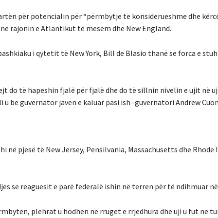
rtën për potencialin për “përmbytje të konsiderueshme dhe kërc
në rajonin e Atlantikut të mesëm dhe New England.
hkiaku i qytetit të New York, Bill de Blasio thanë se forca e stuhi
 do të hapeshin fjalë për fjalë dhe do të sillnin nivelin e ujit në u
ili u bë guvernator javën e kaluar pasi ish -guvernatori Andrew Cu
hi në pjesë të New Jersey, Pensilvania, Massachusetts dhe Rhode I
jes se reaguesit e parë federalë ishin në terren për të ndihmuar në
mbytën, plehrat u hodhën në rrugët e rrjedhura dhe uji u fut në tu