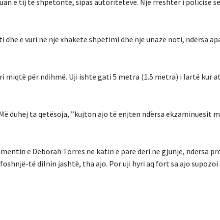
an e tij të shpëtonte, sipas autoriteteve. Një rreshter i policisë së
ati dhe e vuri në një xhaketë shpëtimi dhe një unazë noti, ndërsa a
i miqtë për ndihmë. Uji ishte gati 5 metra (1.5 metra) i lartë kur 
im. Më duhej ta qetësoja, ”kujton ajo të enjten ndërsa ekzaminuesit 
mentin e Deborah Torres në katin e parë deri në gjunjë, ndërsa pron
foshnjë-të dilnin jashtë, tha ajo. Por uji hyri aq fort sa ajo supozoi