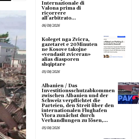
Internazionale di
Valona prima di
ricorrere
all’arbitrato...
06/08/2026
Koleget nga Zvicra,
gazetaret e 20Minuten
ne Kosove takojne
«vendasit zviceran»
alias diasporen
shqiptare
05/08/2026
Albanien / Das
Investitionsschutzabkommen
zwischen Albanien und der
Schweiz verpflichtet die
Parteien, den Streit über den
internationalen Flughafen
Vlora zunächst durch
Verhandlungen zu lösen,...
05/08/2026