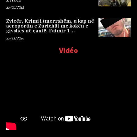
Zvicër
29/05/2021
Zvicër, Krimi i tmerrshëm, u kap në
aeroportin e Zurichüt me kokën e
gjyshes në çantë, Fatmir T…
25/11/2020
Vidéo