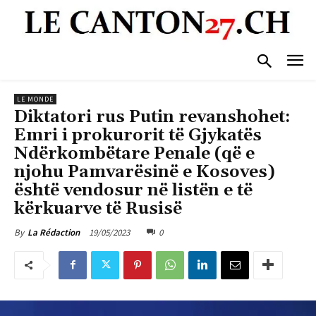
LE MONDE
Diktatori rus Putin revanshohet:
Emri i prokurorit të Gjykatës
Ndërkombëtare Penale (që e
njohu Pamvarësinë e Kosoves)
është vendosur në listën e të
kërkuarve të Rusisë
19/05/2023
0
By
La Rédaction