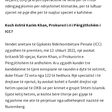
ndërgjegjësimin për ndryshimet klimatike, për të luftuar
zjarret në pyje dhe për të ruajtur speciet e kafshëve.
Kush është Karim Khan, Prokurori i ri i Përgjithshëm i
ICC?
Vendet anëtare të Gjykatës Ndërkombëtare Penale (ICC)
zgjodhën të premten, më 12 shkurt 2021, një avokat
britanik 50-vjeçar, Karim Khan, si Prokurorin e
Përgjithshëm të ardhshëm. Ai u zgjodh kundër tre
kandidatëve të tjerë evropianë në raundin e dytë të votimit,
duke fituar 72 vota nga 122 të hedhura. Një specialist i të
drejtave të njeriut, ky avokat kohët e fundit drejtoi një
hetim special të OKB-së për krimet e grupit Shteti Islamik.
Gjatë këtij hetimi, ai kishte bërë thirrje për gjyqe të
ngjashme me atë të përjetuar nga udhëheqësit nazistë në
Nuremberg.