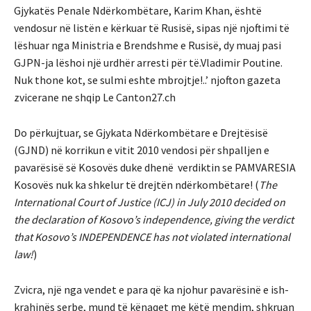
Gjykatës Penale Ndërkombëtare, Karim Khan, është
vendosur në listën e kërkuar të Rusisë, sipas një njoftimi të
lëshuar nga Ministria e Brendshme e Rusisë, dy muaj pasi
GJPN-ja lëshoi ​​një urdhër arresti për të.Vladimir Poutine.
Nuk thone kot, se sulmi eshte mbrojtje!..’ njofton gazeta
zvicerane ne shqip Le Canton27.ch
Do përkujtuar, se Gjykata Ndërkombëtare e Drejtësisë
(GJND) në korrikun e vitit 2010 vendosi për shpalljen e
pavarësisë së Kosovës duke dhenë verdiktin se PAMVARESIA
Kosovës nuk ka shkelur të drejtën ndërkombëtare! (
T
he
International Court of Justice (ICJ) in July 2010 decided on
the declaration of Kosovo’s independence, giving the verdict
that Kosovo’s INDEPENDENCE has not violated international
law!
)
Zvicra, një nga vendet e para që ka njohur pavarësinë e ish-
krahinës serbe, mund të kënaqet me këtë mendim, shkruan