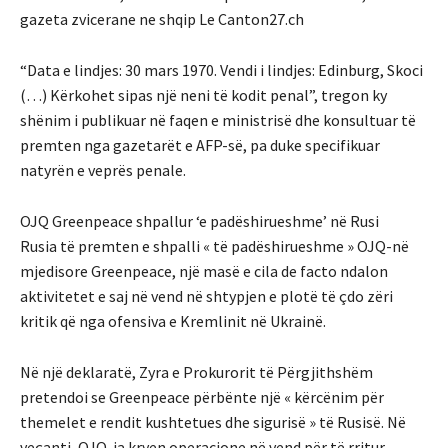
gazeta zvicerane ne shqip Le Canton27.ch
“Data e lindjes: 30 mars 1970. Vendi i lindjes: Edinburg, Skoci
(…) Kërkohet sipas një neni të kodit penal”, tregon ky
shënim i publikuar në faqen e ministrisë dhe konsultuar të
premten nga gazetarët e AFP-së, pa duke specifikuar
natyrën e veprës penale.
OJQ Greenpeace shpallur ‘e padëshirueshme’ në Rusi
Rusia të premten e shpalli « të padëshirueshme » OJQ-në
mjedisore Greenpeace, një masë e cila de facto ndalon
aktivitetet e saj në vend në shtypjen e plotë të çdo zëri
kritik që nga ofensiva e Kremlinit në Ukrainë.
Në një deklaratë, Zyra e Prokurorit të Përgjithshëm
pretendoi se Greenpeace përbënte një « kërcënim për
themelet e rendit kushtetues dhe sigurisë » të Rusisë. Në
veçanti, OJQ-ja kryen operacione në vend për të rritur