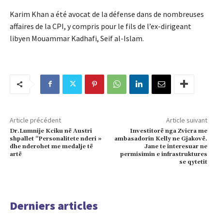
Karim Khan a été avocat de la défense dans de nombreuses
affaires de la CPI, y compris pour le fils de l’ex-dirigeant
libyen Mouammar Kadhafi, Seif al-Islam.
Article précédent
Article suivant
Dr.Lumnije Kciku në Austri
Investitorë nga Zvicra me
shpallet “Personalitete nderi »
ambasadorin Kelly ne Gjakovë.
dhe nderohet me medalje të
Jane te interesuar ne
artë
permisimin e infrastruktures
se qytetit
Derniers articles