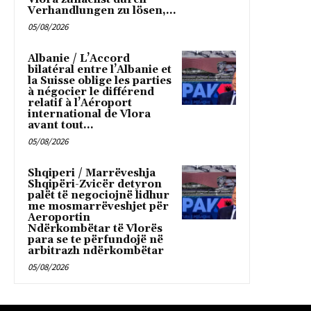
Verhandlungen zu lösen,...
05/08/2026
Albanie / L’Accord
bilatéral entre l’Albanie et
la Suisse oblige les parties
à négocier le différend
relatif à l’Aéroport
international de Vlora
avant tout...
05/08/2026
Shqiperi / Marrëveshja
Shqipëri-Zvicër detyron
palët të negociojnë lidhur
me mosmarrëveshjet për
Aeroportin
Ndërkombëtar të Vlorës
para se te përfundojë në
arbitrazh ndërkombëtar
05/08/2026