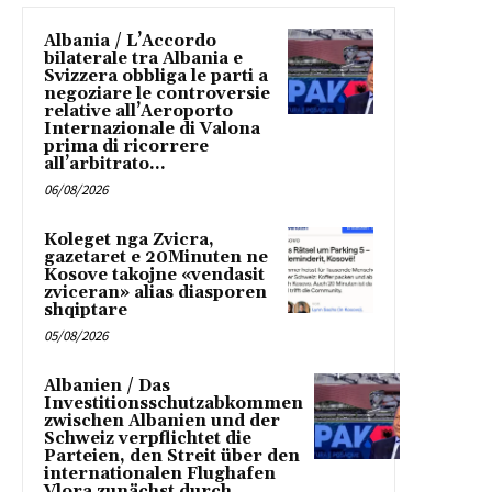
Albania / L’Accordo
bilaterale tra Albania e
Svizzera obbliga le parti a
negoziare le controversie
relative all’Aeroporto
Internazionale di Valona
prima di ricorrere
all’arbitrato...
06/08/2026
Koleget nga Zvicra,
gazetaret e 20Minuten ne
Kosove takojne «vendasit
zviceran» alias diasporen
shqiptare
05/08/2026
Albanien / Das
Investitionsschutzabkommen
zwischen Albanien und der
Schweiz verpflichtet die
Parteien, den Streit über den
internationalen Flughafen
Vlora zunächst durch