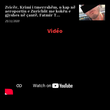
Zvicër, Krimi i tmerrshëm, u kap në
aeroportin e Zurichüt me kokën e
gjyshes në çantë, Fatmir T…
25/11/2020
Vidéo