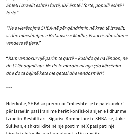
Shteti i Izraelit është i fortë, IDF është i fortë, populli është i
fortë”.
“Ne e vlerësojmë SHBA-në për qëndrimin në krah të Izraelit,
si dhe mbështetjen e Britanisë së Madhe, Francës dhe shumë
vendeve të tjera.”
“
Kam vendosur një parim të qartë – kushdo që na lëndon, ne
do t’i lëndojmë ata. Ne do të mbrohemi nga çdo kërcënim
dhe do ta bëjmë këtë me qetësi dhe vendosmëri”.
***
Ndërkohë, SHBA ka premtuar “mbështetje të palëkundur”
për Izraelin pasi Irani më herët konfiskoi anijen e lidhur me
Izraelin. Këshilltari i Sigurisë Kombëtare të SHBA-së, Jake
Sullivan, e shkroi këtë në një postim në X pasi pati një
bisedë telefonike me homologët e tij izraelitë.