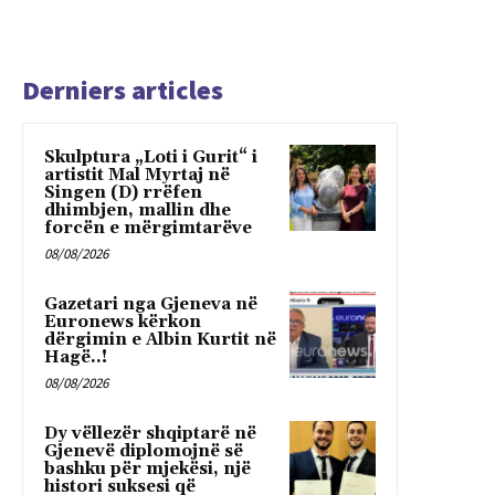
Derniers articles
Skulptura „Loti i Gurit“ i
artistit Mal Myrtaj në
Singen (D) rrëfen
dhimbjen, mallin dhe
forcën e mërgimtarëve
08/08/2026
Gazetari nga Gjeneva në
Euronews kërkon
dërgimin e Albin Kurtit në
Hagë..!
08/08/2026
Dy vëllezër shqiptarë në
Gjenevë diplomojnë së
bashku për mjekësi, një
histori suksesi që