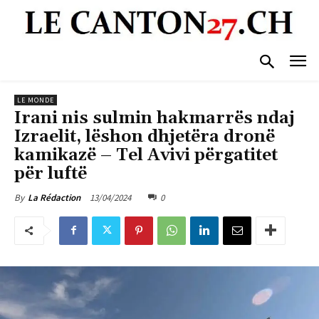
LE MONDE
Irani nis sulmin hakmarrës ndaj
Izraelit, lëshon dhjetëra dronë
kamikazë – Tel Avivi përgatitet
për luftë
13/04/2024
0
By
La Rédaction