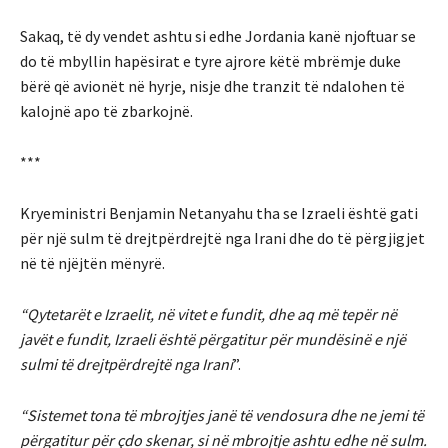
Sakaq, të dy vendet ashtu si edhe Jordania kanë njoftuar se
do të mbyllin hapësirat e tyre ajrore këtë mbrëmje duke
bërë që avionët në hyrje, nisje dhe tranzit të ndalohen të
kalojnë apo të zbarkojnë.
***
Kryeministri Benjamin Netanyahu tha se Izraeli është gati
për një sulm të drejtpërdrejtë nga Irani dhe do të përgjigjet
në të njëjtën mënyrë.
“Qytetarët e Izraelit, në vitet e fundit, dhe aq më tepër në
javët e fundit, Izraeli është përgatitur për mundësinë e një
sulmi të drejtpërdrejtë nga Irani
”.
“Sistemet tona të mbrojtjes janë të vendosura dhe ne jemi të
përgatitur për çdo skenar, si në mbrojtje ashtu edhe në sulm.