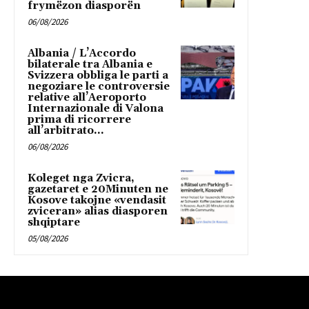
frymëzon diasporën
06/08/2026
Albania / L’Accordo
bilaterale tra Albania e
Svizzera obbliga le parti a
negoziare le controversie
relative all’Aeroporto
Internazionale di Valona
prima di ricorrere
all’arbitrato...
06/08/2026
Koleget nga Zvicra,
gazetaret e 20Minuten ne
Kosove takojne «vendasit
zviceran» alias diasporen
shqiptare
05/08/2026