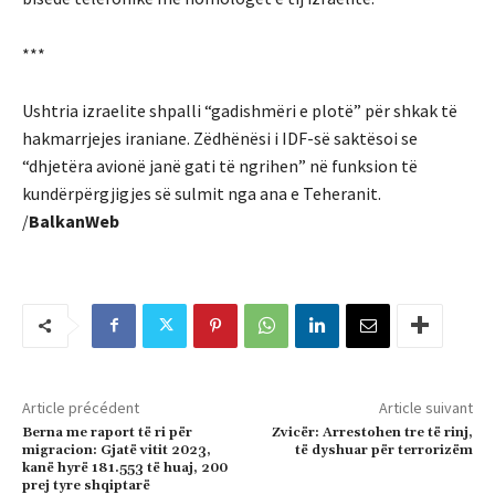
***
Ushtria izraelite shpalli “gadishmëri e plotë” për shkak të
hakmarrjejes iraniane. Zëdhënësi i IDF-së saktësoi se
“dhjetëra avionë janë gati të ngrihen” në funksion të
kundërpërgjigjes së sulmit nga ana e Teheranit.
/
BalkanWeb
Article précédent
Article suivant
Berna me raport të ri për
Zvicër: Arrestohen tre të rinj,
migracion: Gjatë vitit 2023,
të dyshuar për terrorizëm
kanë hyrë 181.553 të huaj, 200
prej tyre shqiptarë