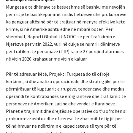
Mungesa e të dhënave të besueshme së bashku me nevojën
për rritje të bashkëpunimit midis hetuesve dhe prokurorëve
ka penguar aftësinë për të trajtuar në mënyrë efektive këto
krime, si në Amerikë ashtu edhe në mbarë botën. Për
shembull, Raporti Global i UNODC-së për Trafikimin e
Njerëzve për vitin 2022, vuri në dukje se numri i dënimeve
për trafikim të personave (TIP) ra me 27 përqind alarmues
në vitin 2020 krahasuar me vitin e kaluar.
Për të adresuar këtë, Projekti Turquesa do të ofrojë
kërkime, si dhe analiza operacionale dhe strategjike për të
përmirësuar të kuptuarit e rrugëve, tendencave dhe modus
operandi të kontrabandës së emigrantëve dhe trafikimit të
personave në Amerikën Latine dhe vendet e Karaibeve.
Planet e trajnimit dhe drejtësisë operative do t’u ofrohen si
prokurorëve ashtu edhe oficerëve të zbatimit të ligjit për
të ndihmuar në ndërtimin e kapaciteteve të tyre për të