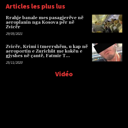
Articles les plus lus
Rrahje banale mes pasagjerëve në
aeroplanin nga Kosova për në
Zvicër
29/05/2021
Zvicër, Krimi i tmerrshëm, u kap në
aeroportin e Zurichüt me kokën e
gjyshes në çantë, Fatmir T…
25/11/2020
Vidéo