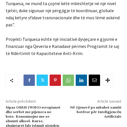
Turquesa, ne mund ta çojmë këtë mbështetje në një nivel
tjetër, duke siguruar një përgjigje të koordinuar, globale
ndaj këtyre sfidave transnacionale dhe të mos lëmë askënd
pas”.
Projekti Turquesa është një iniciativë dyvjeçare e gjysmë e
financuar nga Qeveria e Kanadasë përmes Programit të saj
të Ndërtimit të Kapaciteteve Anti-Krim.
Article précédent
Article suivant
Sipas OBSH (WHO) evropianet
Në Gjenevë po mbahet samiti
dhe serbet me pijeneca ne
botëror për Inteligjencën
bote. Konsumojne me se
Artificiale
shumti alkool. Kurse,
shqiptaret fale islamit gjenden