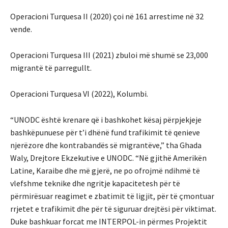
Operacioni Turquesa II (2020) çoi në 161 arrestime në 32
vende.
Operacioni Turquesa III (2021) zbuloi më shumë se 23,000
migrantë të parregullt.
Operacioni Turquesa VI (2022), Kolumbi.
“UNODC është krenare që i bashkohet kësaj përpjekjeje
bashkëpunuese për t’i dhënë fund trafikimit të qenieve
njerëzore dhe kontrabandës së migrantëve,” tha Ghada
Waly, Drejtore Ekzekutive e UNODC. “Në gjithë Amerikën
Latine, Karaibe dhe më gjerë, ne po ofrojmë ndihmë të
vlefshme teknike dhe ngritje kapacitetesh për të
përmirësuar reagimet e zbatimit të ligjit, për të çmontuar
rrjetet e trafikimit dhe për të siguruar drejtësi për viktimat.
Duke bashkuar forcat me INTERPOL-in përmes Projektit