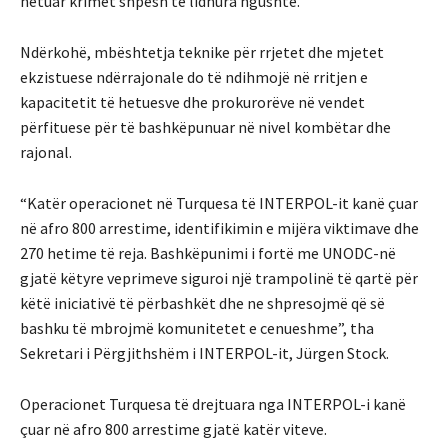
hetuar krimet shpesh të lidhura ngushtë.
Ndërkohë, mbështetja teknike për rrjetet dhe mjetet
ekzistuese ndërrajonale do të ndihmojë në rritjen e
kapacitetit të hetuesve dhe prokurorëve në vendet
përfituese për të bashkëpunuar në nivel kombëtar dhe
rajonal.
“Katër operacionet në Turquesa të INTERPOL-it kanë çuar
në afro 800 arrestime, identifikimin e mijëra viktimave dhe
270 hetime të reja. Bashkëpunimi i fortë me UNODC-në
gjatë këtyre veprimeve siguroi një trampolinë të qartë për
këtë iniciativë të përbashkët dhe ne shpresojmë që së
bashku të mbrojmë komunitetet e cenueshme”, tha
Sekretari i Përgjithshëm i INTERPOL-it, Jürgen Stock.
Operacionet Turquesa të drejtuara nga INTERPOL-i kanë
çuar në afro 800 arrestime gjatë katër viteve.