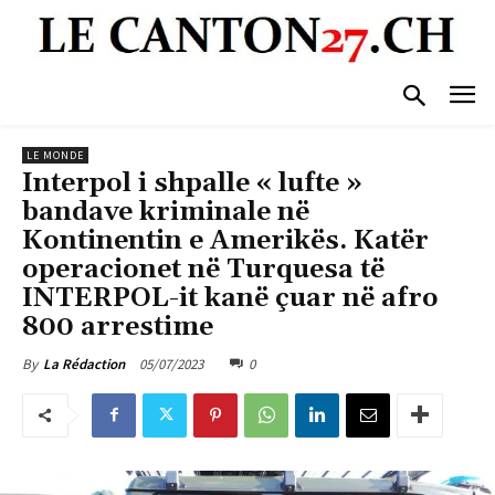
LE MONDE
Interpol i shpalle « lufte »
bandave kriminale në
Kontinentin e Amerikës. Katër
operacionet në Turquesa të
INTERPOL-it kanë çuar në afro
800 arrestime
05/07/2023
0
By
La Rédaction