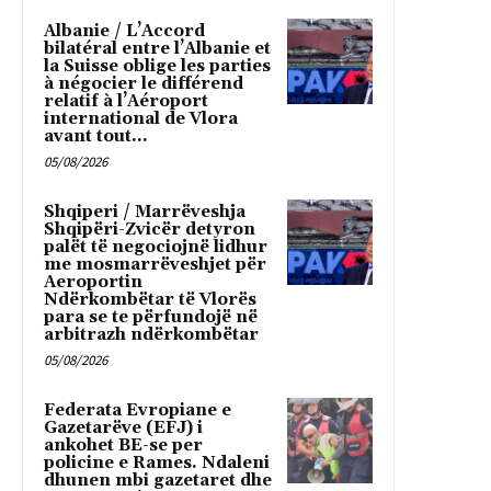
Albanie / L’Accord
bilatéral entre l’Albanie et
la Suisse oblige les parties
à négocier le différend
relatif à l’Aéroport
international de Vlora
avant tout...
05/08/2026
Shqiperi / Marrëveshja
Shqipëri-Zvicër detyron
palët të negociojnë lidhur
me mosmarrëveshjet për
Aeroportin
Ndërkombëtar të Vlorës
para se te përfundojë në
arbitrazh ndërkombëtar
05/08/2026
Federata Evropiane e
Gazetarëve (EFJ) i
ankohet BE-se per
policine e Rames. Ndaleni
dhunen mbi gazetaret dhe