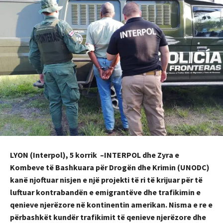
LYON (Interpol), 5 korrik –INTERPOL dhe Zyra e
Kombeve të Bashkuara për Drogën dhe Krimin (UNODC)
kanë njoftuar nisjen e një projekti të ri të krijuar për të
luftuar kontrabandën e emigrantëve dhe trafikimin e
qenieve njerëzore në kontinentin amerikan. Nisma e re e
përbashkët kundër trafikimit të qenieve njerëzore dhe