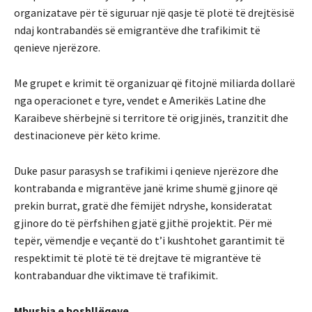
organizatave për të siguruar një qasje të plotë të drejtësisë
ndaj kontrabandës së emigrantëve dhe trafikimit të
qenieve njerëzore.
Me grupet e krimit të organizuar që fitojnë miliarda dollarë
nga operacionet e tyre, vendet e Amerikës Latine dhe
Karaibeve shërbejnë si territore të origjinës, tranzitit dhe
destinacioneve për këto krime.
Duke pasur parasysh se trafikimi i qenieve njerëzore dhe
kontrabanda e migrantëve janë krime shumë gjinore që
prekin burrat, gratë dhe fëmijët ndryshe, konsideratat
gjinore do të përfshihen gjatë gjithë projektit. Për më
tepër, vëmendje e veçantë do t’i kushtohet garantimit të
respektimit të plotë të të drejtave të migrantëve të
kontrabanduar dhe viktimave të trafikimit.
Mbushja e boshllëqeve