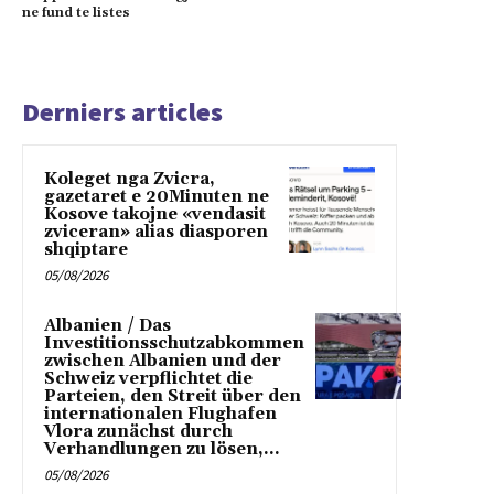
ne fund te listes
Derniers articles
Koleget nga Zvicra,
gazetaret e 20Minuten ne
Kosove takojne «vendasit
zviceran» alias diasporen
shqiptare
05/08/2026
Albanien / Das
Investitionsschutzabkommen
zwischen Albanien und der
Schweiz verpflichtet die
Parteien, den Streit über den
internationalen Flughafen
Vlora zunächst durch
Verhandlungen zu lösen,...
05/08/2026