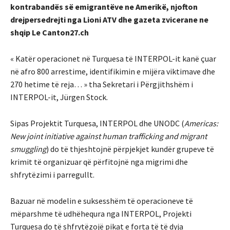
kontrabandës së emigrantëve ne Amerikë, njofton
drejpersedrejti nga Lioni ATV dhe gazeta zvicerane ne
shqip Le Canton27.ch
« Katër operacionet në Turquesa të INTERPOL-it kanë çuar
në afro 800 arrestime, identifikimin e mijëra viktimave dhe
270 hetime të reja… » tha Sekretari i Përgjithshëm i
INTERPOL-it, Jürgen Stock.
Sipas Projektit Turquesa, INTERPOL dhe UNODC (
Americas:
New joint initiative against human trafficking and migrant
smuggling
) do të thjeshtojnë përpjekjet kundër grupeve të
krimit të organizuar që përfitojnë nga migrimi dhe
shfrytëzimi i parregullt.
Bazuar në modelin e suksesshëm të operacioneve të
mëparshme të udhëhequra nga INTERPOL, Projekti
Turquesa do të shfrytëzojë pikat e forta të të dyja