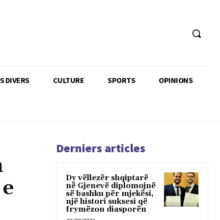
TS DIVERS
CULTURE
SPORTS
OPINIONS
Derniers articles
h
Dy vëllezër shqiptarë
 e
në Gjenevë diplomojnë
së bashku për mjekësi,
një histori suksesi që
frymëzon diasporën