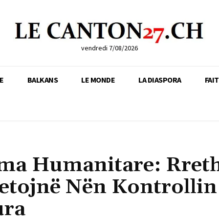
vendredi 7/08/2026
E
BALKANS
LE MONDE
LA DIASPORA
FAI
hma Humanitare: Rret
etojnë Nën Kontrollin
ura