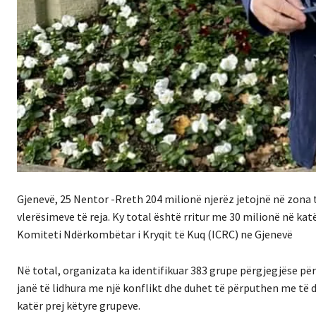
Gjenevë, 25 Nentor -Rreth 204 milionë njerëz jetojnë në zona 
vlerësimeve të reja. Ky total është rritur me 30 milionë në kat
Komiteti Ndërkombëtar i Kryqit të Kuq (ICRC) ne Gjenevë
Në total, organizata ka identifikuar 383 grupe përgjegjëse pë
janë të lidhura me një konflikt dhe duhet të përputhen me t
katër prej këtyre grupeve.