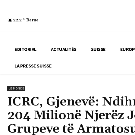
22.2
C
Berne
EDITORIAL
ACTUALITÉS
SUISSE
EUROP
LA PRESSE SUISSE
LE MONDE
ICRC, Gjenevë: Ndi
204 Milionë Njerëz J
Grupeve të Armatos