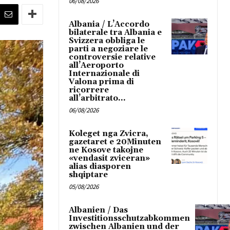
06/08/2026
Albania / L’Accordo
bilaterale tra Albania e
Svizzera obbliga le
parti a negoziare le
controversie relative
all’Aeroporto
Internazionale di
Valona prima di
ricorrere
all’arbitrato...
06/08/2026
Koleget nga Zvicra,
gazetaret e 20Minuten
ne Kosove takojne
«vendasit zviceran»
alias diasporen
shqiptare
05/08/2026
Albanien / Das
Investitionsschutzabkommen
zwischen Albanien und der