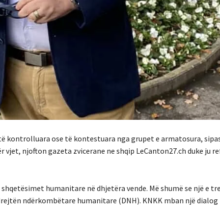
të kontrolluara ose të kontestuara nga grupet e armatosura, sipa
ër vjet, njofton gazeta zvicerane ne shqip LeCanton27.ch duke ju re
r shqetësimet humanitare në dhjetëra vende. Më shumë se një e tre
ë drejtën ndërkombëtare humanitare (DNH). KNKK mban një dialog