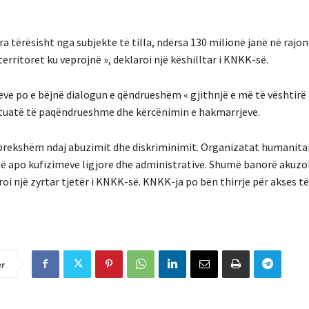
a tërësisht nga subjekte të tilla, ndërsa 130 milionë janë në rajon
rritoret ku veprojnë », deklaroi një këshilltar i KNKK-së.
e po e bëjnë dialogun e qëndrueshëm « gjithnjë e më të vështirë 
 situatë të paqëndrueshme dhe kërcënimin e hakmarrjeve.
 prekshëm ndaj abuzimit dhe diskriminimit. Organizatat humanita
urisë apo kufizimeve ligjore dhe administrative. Shumë banorë akuz
oi një zyrtar tjetër i KNKK-së. KNKK-ja po bën thirrje për akses t
er