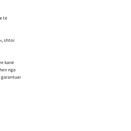
e të
», shtoi
re kanë
ohen nga
ë garantuar