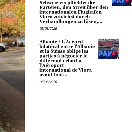
Schweiz verpflichtet die
Parteien, den Streit über den
internationalen Flughafen
Vlora zunächst durch
Verhandlungen zu lösen,...
05/08/2026
Albanie / L’Accord
bilatéral entre l’Albanie
et la Suisse oblige les
parties à négocier le
différend relatif à
l’Aéroport
international de Vlora
avant tout...
05/08/2026