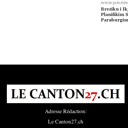
Article précéde
Rreziku i Ik
Planifikim 
Paraburgi
Adresse Rédaction:
Le Canton27.ch