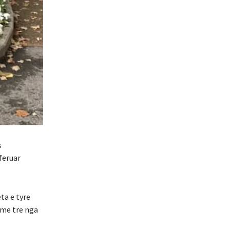
s
feruar
ta e tyre
 me tre nga