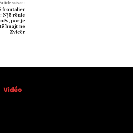
Article suivant
frontalier
: Një rënie
nës, por je
të huajt ne
Zvicër
Vidéo