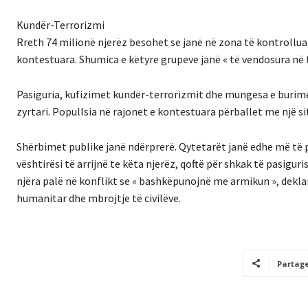
Kundër-Terrorizmi
Rreth 74 milionë njerëz besohet se janë në zona të kontrolluar
kontestuara. Shumica e këtyre grupeve janë « të vendosura në te
Pasiguria, kufizimet kundër-terrorizmit dhe mungesa e burimev
zyrtari. Popullsia në rajonet e kontestuara përballet me një
Shërbimet publike janë ndërprerë. Qytetarët janë edhe më të
vështirësi të arrijnë te këta njerëz, qoftë për shkak të pasig
njëra palë në konflikt se « bashkëpunojnë me armikun », deklar
humanitar dhe mbrojtje të civilëve.
Partag