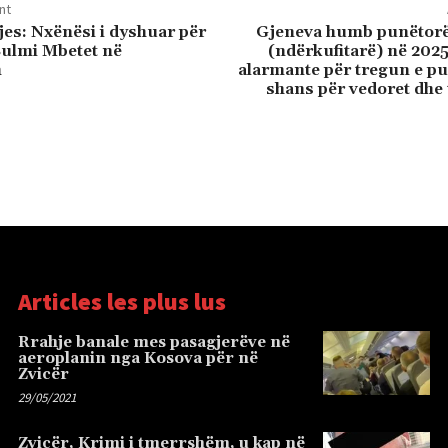
nt
jes: Nxënësi i dyshuar për
Gjeneva humb punëtorë 
Sulmi Mbetet në
(ndërkufitarë) në 2025
m
alarmante për tregun e pu
shans për vedoret dhe 
Articles les plus lus
Rrahje banale mes pasagjerëve në
aeroplanin nga Kosova për në
Zvicër
29/05/2021
Zvicër, Krimi i tmerrshëm, u kap në