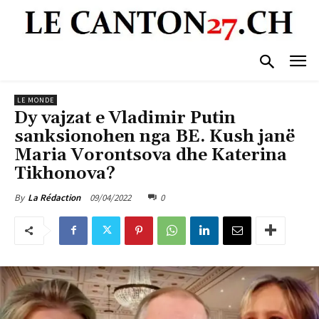
LE MONDE
Dy vajzat e Vladimir Putin
sanksionohen nga BE. Kush janë
Maria Vorontsova dhe Katerina
Tikhonova?
09/04/2022
0
By
La Rédaction