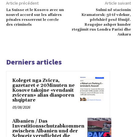
Article précédent
Article suivant
La Suisse et le Kosovo avec un
Sulmi në stacionin
nouvel accord sur les affaires
Kramatorsk: 50 të vdekur,
pénales resserrent le cercle
përfshirë pesë fëmijë.
des criminels
Reagojne ashper kunder
rtegjimit rus Londra Parisi dhe
Ankara
Derniers articles
Koleget nga Zvicra,
gazetaret e 20Minuten ne
Kosove takojne «vendasit
zviceran» alias diasporen
shqiptare
05/08/2026
Albanien / Das
Investitionsschutzabkommen
zwischen Albanien und der
Schweiz verpflichtet die