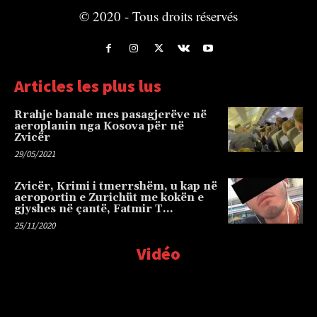
© 2020 - Tous droits réservés
Articles les plus lus
Rrahje banale mes pasagjerëve në
aeroplanin nga Kosova për në
Zvicër
29/05/2021
Zvicër, Krimi i tmerrshëm, u kap në
aeroportin e Zurichüt me kokën e
gjyshes në çantë, Fatmir T…
25/11/2020
Vidéo