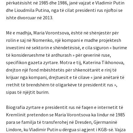
përkatësisht në 1985 dhe 1986, janë vajzat e Vladimir Putin
dhe Lioudmila Putina, nga të cilat presidenti rus njoftoi se
ishte divorcuar në 2013.
Më e madhja, Maria Vorontsova, është në shënjestër për
rolin e saj në Nomenko, një kompani e madhe projektesh
investimi në sektorin e shëndetësisë, e cila siguron « burime
të konsiderueshme të ardhurash » për qeverinë ruse,
specifikon gazeta zyrtare. Motra e tij, Katerina Tikhonova,
drejton një fond mbështetës për shkencëtarët e rinj të
krijuar nga kompani, drejtuesit e të cilave « janë anëtarë të
rrethit të brendshëm të oligarkëve të presidentit rus »,
sipas të njëjtit burim.
Biografia zyrtare e presidentit rus në faqen e internetit të
Kremlinit pretendon se Maria Vorontsova ka lindur në 1985
para se familja të transferohej në Dresden, Gjermaninë
Lindore, ku Vladimir Putin u dërgua si agjent i KGB-së. Vajza