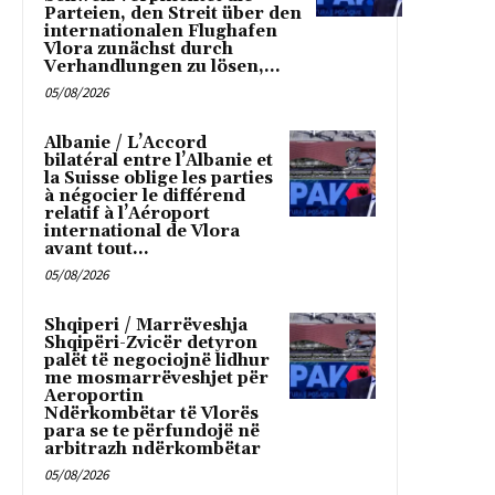
Parteien, den Streit über den
internationalen Flughafen
Vlora zunächst durch
Verhandlungen zu lösen,...
05/08/2026
Albanie / L’Accord
bilatéral entre l’Albanie et
la Suisse oblige les parties
à négocier le différend
relatif à l’Aéroport
international de Vlora
avant tout...
05/08/2026
Shqiperi / Marrëveshja
Shqipëri-Zvicër detyron
palët të negociojnë lidhur
me mosmarrëveshjet për
Aeroportin
Ndërkombëtar të Vlorës
para se te përfundojë në
arbitrazh ndërkombëtar
05/08/2026