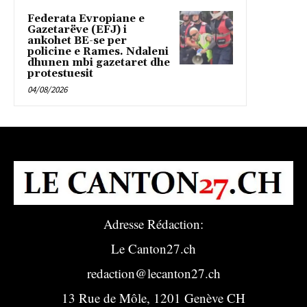
Federata Evropiane e
Gazetarëve (EFJ) i
ankohet BE-se per
policine e Rames. Ndaleni
dhunen mbi gazetaret dhe
protestuesit
04/08/2026
Adresse Rédaction:
Le Canton27.ch
redaction@lecanton27.ch
13 Rue de Môle, 1201 Genève CH