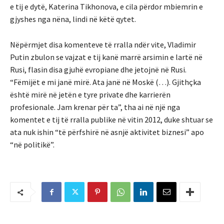
e tij e dytë, Katerina Tikhonova, e cila përdor mbiemrin e
gjyshes nga nëna, lindi në këtë qytet.
Nëpërmjet disa komenteve të rralla ndër vite, Vladimir
Putin zbulon se vajzat e tij kanë marrë arsimin e lartë në
Rusi, flasin disa gjuhë evropiane dhe jetojnë në Rusi.
“Fëmijët e mi janë mirë. Ata janë në Moskë (…). Gjithçka
është mirë në jetën e tyre private dhe karrierën
profesionale. Jam krenar për ta”, tha ai në një nga
komentet e tij të rralla publike në vitin 2012, duke shtuar se
ata nuk ishin “të përfshirë në asnjë aktivitet biznesi” apo
“në politikë”.