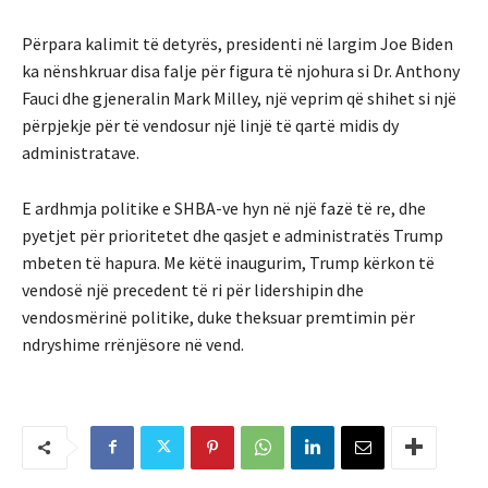
Përpara kalimit të detyrës, presidenti në largim Joe Biden
ka nënshkruar disa falje për figura të njohura si Dr. Anthony
Fauci dhe gjeneralin Mark Milley, një veprim që shihet si një
përpjekje për të vendosur një linjë të qartë midis dy
administratave.
E ardhmja politike e SHBA-ve hyn në një fazë të re, dhe
pyetjet për prioritetet dhe qasjet e administratës Trump
mbeten të hapura. Me këtë inaugurim, Trump kërkon të
vendosë një precedent të ri për lidershipin dhe
vendosmërinë politike, duke theksuar premtimin për
ndryshime rrënjësore në vend.