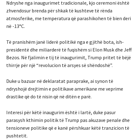
Ndryshe nga inaugurimet tradicionale, kjo ceremoni është
zhvendosur brenda për shkak të kushteve të rënda
atmosferike, me temperatura që parashikohen të bien deri
në -13°C.
Të pranishëm janë liderë politikë nga e gjithë bota, ish-
presidentë dhe miliarderë të fuqishëm si Elon Musk dhe Jeff
Bezos. Në fjalimin e tij të inaugurimit, Trump pritet të bëjë
thirrje për një “revolucion të arsyes së shëndoshë”.
Duke u bazuar në deklaratat paraprake, ai synon të
ndryshojë drejtimin e politikave amerikane me veprime
drastike që do të nisin që në ditën e parë.
Interesi për këtë inaugurim është i lartë, duke pasur
parasysh kthimin politik të Trump pas akuzave penale dhe
tensioneve politike që e kanë përshkuar këtë tranzicion të
pushtetit.