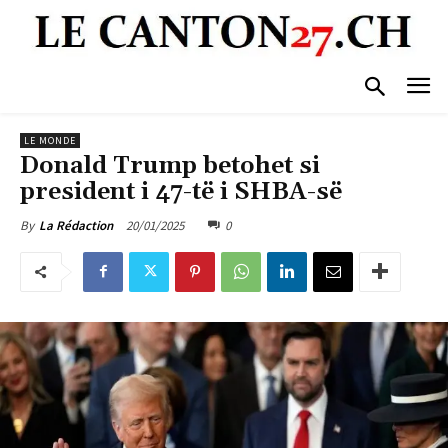
LE MONDE
Donald Trump betohet si
president i 47-të i SHBA-së
20/01/2025
0
By
La Rédaction