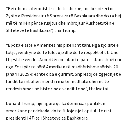
“Betohem solemnisht se do të shërbej me besnikëri në
Zyrën e Presidentit të Shteteve të Bashkuara dhe do ta bëj
më të mirën për të ruajtur dhe mbrojtur Kushtetutën e
Shteteve të Bashkuara”, tha Trump.
“Epoka e artë e Amerikës nis pikërisht tani. Nga kjo ditë e
tutje, vendi ynë do të lulëzojë dhe do të respektohet. Unë
thjesht e vendos Amerikën në plan të parë…Jam shpëtuar
nga Zoti për ta bërë Amerikën të madhërishme sërish. 20
janari i 2025-s është dita e çlirimit. Shpresoj që zgjedhjet e
fundit të mbahen mend si më të mëdhatë dhe më të
rëndësishmet në historinë e vendit tonë”, theksoi ai.
Donald Trump, një figurë që ka dominuar politikën
amerikane për dekada, do të fillojë një kapitull të ri si
presidenti i 47-të i Shteteve të Bashkuara.