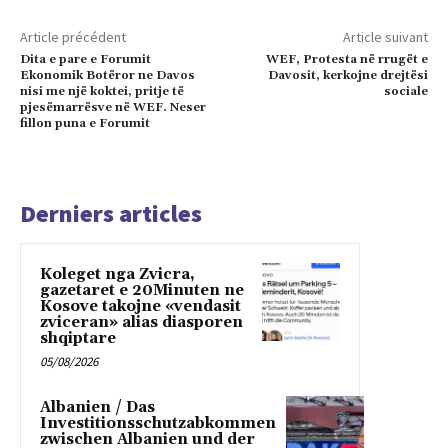
Article précédent
Article suivant
Dita e pare e Forumit
WEF, Protesta në rrugët e
Ekonomik Botëror ne Davos
Davosit, kerkojne drejtësi
nisi me një koktei, pritje të
sociale
pjesëmarrësve në WEF. Neser
fillon puna e Forumit
Derniers articles
Koleget nga Zvicra,
gazetaret e 20Minuten ne
Kosove takojne «vendasit
zviceran» alias diasporen
shqiptare
05/08/2026
Albanien / Das
Investitionsschutzabkommen
zwischen Albanien und der