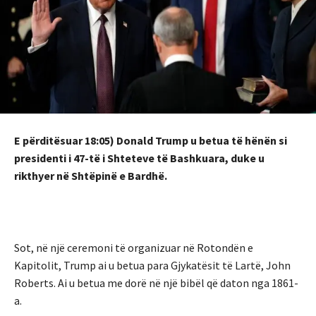
E përditësuar 18:05) Donald Trump u betua të hënën si
presidenti i 47-të i Shteteve të Bashkuara, duke u
rikthyer në Shtëpinë e Bardhë.
Sot, në një ceremoni të organizuar në Rotondën e
Kapitolit, Trump ai u betua para Gjykatësit të Lartë, John
Roberts. Ai u betua me dorë në një bibël që daton nga 1861-
a.