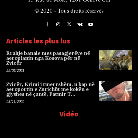
© 2020 - Tous droits réservés
Articles les plus lus
Rrahje banale mes pasagjerëve në
aeroplanin nga Kosova për në
Zvicër
29/05/2021
Zvicër, Krimi i tmerrshëm, u kap në
aeroportin e Zurichüt me kokën e
gjyshes në çantë, Fatmir T…
25/11/2020
Vidéo