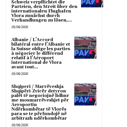
Schweiz verpflichtet die
Parteien, den Streit über den
internationalen Flughafen
Vlora zunächst durch
Verhandlungen zu lösen,...
05/08/2026
Albanie / L’Accord
bilatéral entre l’Albanie et
la Suisse oblige les parties
à négocier le différend
relatif à l’Aéroport
international de Vlora
avant tout...
05/08/2026
Shqiperi / Marrëveshja
Shqipëri-Zvicër detyron
palët të negociojnë lidhur
me mosmarrëveshjet për
Aeroportin
Ndërkombëtar të Vlorës
para se te përfundojë në
arbitrazh ndërkombëtar
05/08/2026