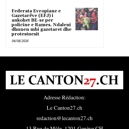
Federata Evropiane e
Gazetarëve (EFJ) i
ankohet BE-se per
policine e Rames. Ndaleni
dhunen mbi gazetaret dhe
protestuesit
04/08/2026
Adresse Rédaction:
Le Canton27.ch
redaction@lecanton27.ch
13 Rue de Môle, 1201 Genève CH