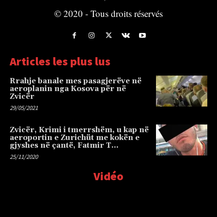
© 2020 - Tous droits réservés
Articles les plus lus
Rrahje banale mes pasagjerëve në
aeroplanin nga Kosova për në
Zvicër
29/05/2021
Zvicër, Krimi i tmerrshëm, u kap në
aeroportin e Zurichüt me kokën e
gjyshes në çantë, Fatmir T…
25/11/2020
Vidéo