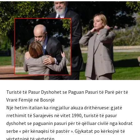
Turistë të Pasur Dyshohet se Paguan Pasuri të Parë për të
Vrarë Fëmijë në Bosnjë
Një hetim italian ka ringjallur akuza drithëruese: gjatë
rrethimit të Sarajevës në vitet 1990, turistë të pasur
dyshohet se paguanin pasuri për të qëlluar civilë nga kodrat
serbe « për kënaqësi të pastër ». Gjykatat po kërkojnë të
vërtetojnë të vërtetën.