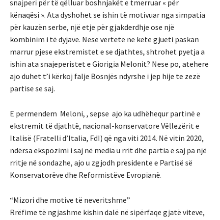
snajperi për të qëlluar boshnjakët e tmerruar « për
kënaqësi ». Ata dyshohet se ishin të motivuar nga simpatia
për kauzën serbe, një etje për gjakderdhje ose një
kombinim i të dyjave. Nese vertete ne kete gjueti paskan
marrur pjese ekstremistet e se djathtes, shtrohet pyetja a
ishin ata snajeperistet e Giorigia Melonit? Nese po, atehere
ajo duhet t’i kërkoj falje Bosnjës ndyrshe i jep hije te zezë
partise se saj.
E permendem Meloni, , sepse ajo ka udhëhequr partinë e
ekstremit të djathtë, nacional-konservatore Vëllezërit e
Italisë (Fratelli d’Italia, FdI) që nga viti 2014. Në vitin 2020,
ndërsa ekspozimi i saj në media u rrit dhe partia e saj pa një
rritje në sondazhe, ajo u zgjodh presidente e Partisë së
Konservatorëve dhe Reformistëve Evropianë.
“Mizori dhe motive të neveritshme”
Rrëfime të ngjashme kishin dalë në sipërfaqe gjatë viteve,