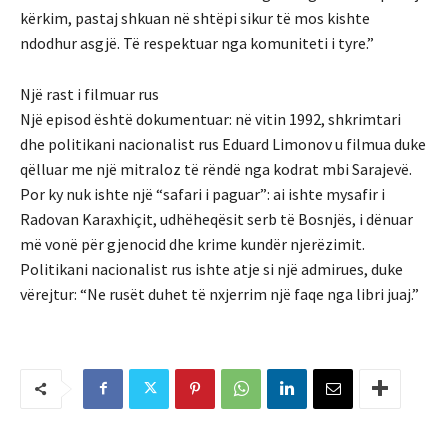
kërkim, pastaj shkuan në shtëpi sikur të mos kishte
ndodhur asgjë. Të respektuar nga komuniteti i tyre.”
Një rast i filmuar rus
Një episod është dokumentuar: në vitin 1992, shkrimtari
dhe politikani nacionalist rus Eduard Limonov u filmua duke
qëlluar me një mitraloz të rëndë nga kodrat mbi Sarajevë.
Por ky nuk ishte një “safari i paguar”: ai ishte mysafir i
Radovan Karaxhiçit, udhëheqësit serb të Bosnjës, i dënuar
më vonë për gjenocid dhe krime kundër njerëzimit.
Politikani nacionalist rus ishte atje si një admirues, duke
vërejtur: “Ne rusët duhet të nxjerrim një faqe nga libri juaj.”