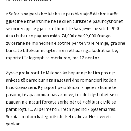
« Safari snajperësh »: kështu e përshkruajnë dëshmitarët
gjuetinë e tmerrshme në të cilën turistët e pasur dyshohet
se morën pjesë gjatë rrethimit të Sarajevës në vitet 1990.
Ata thuhet se paguan midis 74,000 dhe 92,000 franga
zvicerane në monedhën e sotme për të vrarë fëmijë, gra dhe
burra të bllokuar në qytetin e rrethuar nga kodrat serbe,
raportoi Telegraph të mërkurën, më 12 nëntor.
Zyra e prokurorit të Milanos ka hapur një hetim pas një
ankese të paraqitur nga gazetari dhe romancieri italian
Ezio Gavazzeni. Ky raport përshkruan « njerëz shumë të
pasur », të apasionuar pas armëve, të cilët dyshohet se u
paguan një pasuri forcave serbe për të « qëlluar civilë të
pambrojtur ». Ai përmend « rreth njëqind » pjesëmarrës.
Serbia i mohon kategorikisht këto akuza. Nes everete
qenkan