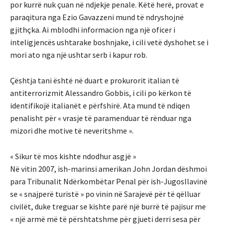
por kurrë nuk çuan në ndjekje penale. Këtë herë, provat e
paraqitura nga Ezio Gavazzeni mund të ndryshojnë
gjithçka. Ai mblodhi informacion nga një oficer i
inteligjencës ushtarake boshnjake, i cili vetë dyshohet se i
mori ato nga një ushtar serb i kapur rob.
Çështja tani është në duart e prokurorit italian të
antiterrorizmit Alessandro Gobbis, i cili po kërkon të
identifikojë italianët e përfshirë. Ata mund të ndiqen
penalisht për « vrasje të paramenduar të rënduar nga
mizori dhe motive të neveritshme ».
« Sikur të mos kishte ndodhur asgjë »
Në vitin 2007, ish-marinsi amerikan John Jordan dëshmoi
para Tribunalit Ndërkombëtar Penal për ish-Jugosllavinë
se « snajperë turistë » po vinin në Sarajevë për të qëlluar
civilët, duke treguar se kishte parë një burrë të pajisur me
« një armë më të përshtatshme për gjueti derri sesa për