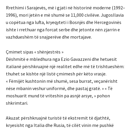
Rrethimi i Sarajevës, më i gjati në historinë moderne (1992–
1996), mori jetën e më shumë se 11,000 civilëve. Jugosllavia
u copëtua nga lufta, kryeqyteti i Bosnjës dhe Hercegovinës
ishte i rrethuar nga forcat serbe dhe jetonte nën zjarrin e
vazhdueshëm të snajperëve dhe mortajave.
Çmimet sipas « shënjestrës »
Dëshmitë e mbledhura nga Ezio Gavazzeni dhe hetuesit
italianë përshkruajnë një realitet edhe më të trishtueshëm:
thuhet se kishte një listë çmimesh për këto vrasje.
« Fëmijët kushtonin më shumë, sesa burrat, veçanërisht
nëse mbanin veshur uniformë, dhe pastaj gratë. » « Të
moshuarit mund të vriteshin pa asnjë arsye, » pohon
shkrimtari.
Akuzat përshkruajnë turistë të ekstremit të djathtë,
kryesisht nga Italia dhe Rusia, të cilët vinin me pushkë