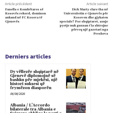
Article précédent
Article suivant
Fanella e Kombëtares së
Dick Marty cfare tha në
Kosovës rekord, dominon
Universitetin e Gjenevës për
ankand në FC Kosova të
Kosoven dhe gjykaten
Gjenevës
speciale? Pse shqiptaret, asnje
pyetje nuk guxuan t’ia shtrojne
përveq një gazetari nga
Presheva
Derniers articles
Dy vëllezër shqiptarë në
Gjenevë diplomojnë së
bashku për mjekësi, një
histori suksesi që
frymëzon diasporën
06/08/2026
Albania / L’Accordo
bilaterale tra Albania e