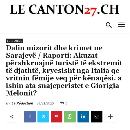
LE MONDE
Dalin mizorit dhe krimet ne
Sarajevë / Raporti: Akuzat
përshkruajnë turistë të ekstremit
të djathtë, kryesisht nga Italia qe
vritnin fëmije veq për kënaqësi. a
ishin ata snajeperistet e Giorigia
Melonit?
14/11/2025
0
By
La Rédaction