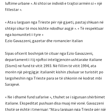
luftime urbane ». Ai shtoi se individi e trajtoi armën si « një
fillestar ».
« Ata u larguan nga Trieste për një gjueti, pastaj shkuan në
shtëpi sikur të mos kishte ndodhur asgjë ». « Të respektuar
nga komuniteti i tyre »
Ezio Gavazzeni, gazetar dhe romancier italian
Sipas oficerit boshnjak të cituar nga Ezio Gavazzeni,
departamenti i tij njoftoi inteligjencën ushtarake italiane
(Sismi) në fund të vitit 1993. Në fillim të vitit 1994, ata
morën një përgjigje: italianët kishin zbuluar se turistët po
largoheshin nga Trieste para se të shkonin në kodrat mbi
Sarajevë.
« Ne i dhamë fund safarive », thuhet se i siguruan shërbimet
italiane. Ekspeditat pushuan disa muaj më vonë. Gavazzeni
thotë se është i tmerruar: “Ata u larguan nga Trieste për një