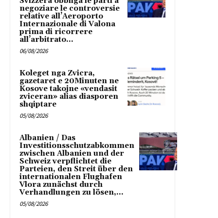
Svizzera obbliga le parti a
negoziare le controversie
relative all’Aeroporto
Internazionale di Valona
prima di ricorrere
all’arbitrato...
06/08/2026
Koleget nga Zvicra,
gazetaret e 20Minuten ne
Kosove takojne «vendasit
zviceran» alias diasporen
shqiptare
05/08/2026
Albanien / Das
Investitionsschutzabkommen
zwischen Albanien und der
Schweiz verpflichtet die
Parteien, den Streit über den
internationalen Flughafen
Vlora zunächst durch
Verhandlungen zu lösen,...
05/08/2026