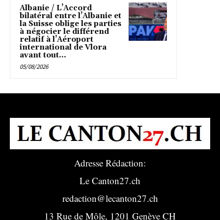
Albanie / L’Accord
bilatéral entre l’Albanie et
la Suisse oblige les parties
à négocier le différend
relatif à l’Aéroport
international de Vlora
avant tout...
05/08/2026
Adresse Rédaction:
Le Canton27.ch
redaction@lecanton27.ch
13 Rue de Môle, 1201 Genève CH