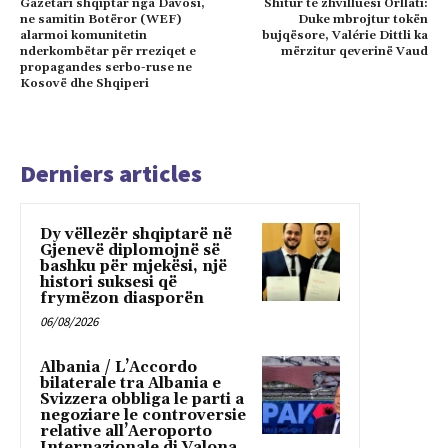
Gazetari shqiptar nga Davosi,
Shitur te zhvilluesi Orllati:
ne samitin Botëror (WEF)
Duke mbrojtur tokën
alarmoi komunitetin
bujqësore, Valérie Dittli ka
nderkombëtar për rreziqet e
mërzitur qeverinë Vaud
propagandes serbo-ruse ne
Kosovë dhe Shqiperi
Derniers articles
Dy vëllezër shqiptarë në
Gjenevë diplomojnë së
bashku për mjekësi, një
histori suksesi që
frymëzon diasporën
06/08/2026
Albania / L’Accordo
bilaterale tra Albania e
Svizzera obbliga le parti a
negoziare le controversie
relative all’Aeroporto
Internazionale di Valona