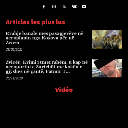
Articles les plus lus
Rrahje banale mes pasagjerëve në
aeroplanin nga Kosova për në
Zvicër
29/05/2021
Zvicër, Krimi i tmerrshëm, u kap në
aeroportin e Zurichüt me kokën e
gjyshes në çantë, Fatmir T…
25/11/2020
Vidéo