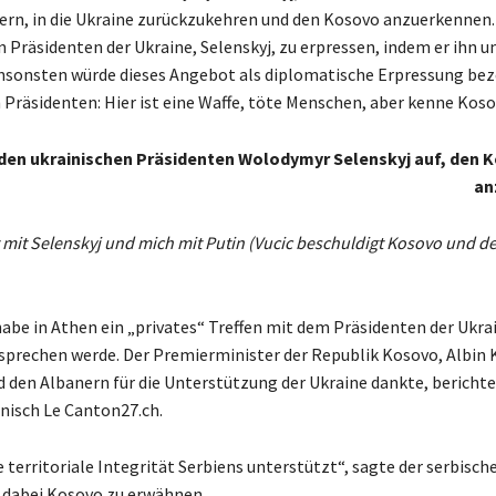
gern, in die Ukraine zurückzukehren und den Kosovo anzuerkennen.
n Präsidenten der Ukraine, Selenskyj, zu erpressen, indem er ihn 
ansonsten würde dieses Angebot als diplomatische Erpressung bez
 Präsidenten: Hier ist eine Waffe, töte Menschen, aber kenne Kosov
 den ukrainischen Präsidenten Wolodymyr Selenskyj auf, den 
an
 mit Selenskyj und mich mit Putin (Vucic beschuldigt Kosovo und d
habe in Athen ein „privates“ Treffen mit dem Präsidenten der Ukra
sprechen werde. Der Premierminister der Republik Kosovo, Albin K
d den Albanern für die Unterstützung der Ukraine dankte, berichte
nisch Le Canton27.ch.
ie territoriale Integrität Serbiens unterstützt“, sagte der serbisch
 dabei Kosovo zu erwähnen.