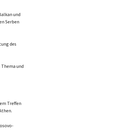
 Balkan und
den Serben
tung des
em Thema und
em Treffen
Athen.
Kosovo-