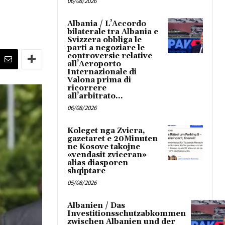
06/08/2026
Albania / L’Accordo
bilaterale tra Albania e
Svizzera obbliga le
parti a negoziare le
controversie relative
all’Aeroporto
Internazionale di
Valona prima di
ricorrere
all’arbitrato...
06/08/2026
Koleget nga Zvicra,
gazetaret e 20Minuten
ne Kosove takojne
«vendasit zviceran»
alias diasporen
shqiptare
05/08/2026
Albanien / Das
Investitionsschutzabkommen
zwischen Albanien und der