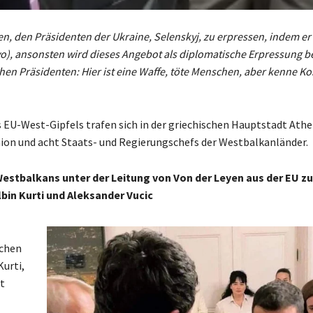
en, den Präsidenten der Ukraine, Selenskyj, zu erpressen, indem er
o), ansonsten wird dieses Angebot als diplomatische Erpressung b
chen Präsidenten: Hier ist eine Waffe, töte Menschen, aber kenne K
es EU-West-Gipfels trafen sich in der griechischen Hauptstadt Ath
ion und acht Staats- und Regierungschefs der Westbalkanländer.
Westbalkans unter der Leitung von Von der Leyen aus der EU z
lbin Kurti und Aleksander Vucic
schen
Kurti,
nt