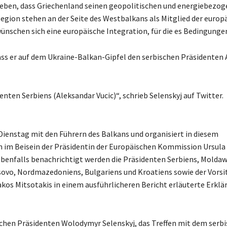
uheben, dass Griechenland seinen geopolitischen und energiebezo
Region stehen an der Seite des Westbalkans als Mitglied der europ
wünschen sich eine europäische Integration, für die es Bedingungen
ss er auf dem Ukraine-Balkan-Gipfel den serbischen Präsidenten
enten Serbiens (Aleksandar Vucic)“, schrieb Selenskyj auf Twitter.
 Dienstag mit den Führern des Balkans und organisiert in diesem
m Beisein der Präsidentin der Europäischen Kommission Ursula 
 Ebenfalls benachrichtigt werden die Präsidenten Serbiens, Moldaw
ovo, Nordmazedoniens, Bulgariens und Kroatiens sowie der Vorsi
kos Mitsotakis in einem ausführlicheren Bericht erläuterte Erklä
chen Präsidenten Wolodymyr Selenskyj, das Treffen mit dem serb