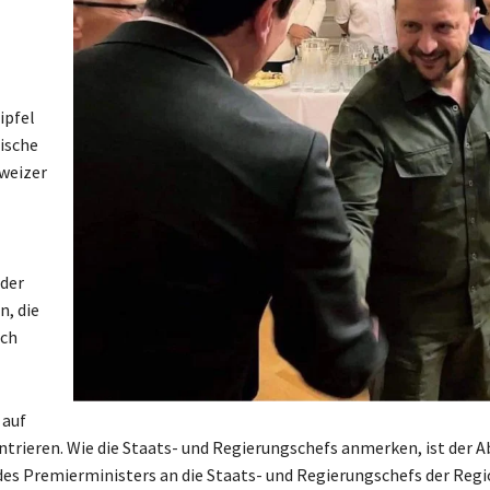
ipfel
ische
hweizer
 der
n, die
och
 auf
ntrieren. Wie die Staats- und Regierungschefs anmerken, ist der A
 des Premierministers an die Staats- und Regierungschefs der Reg