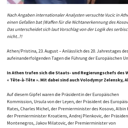
Nach Angaben internationaler Analysten versuchte Vucic in Ath
einen Gefallen bat (Waffen für die Nichtanerkennung des Kosov
Das unterscheidet sich laut Vorschlag von der Logik des serbis
nicht..?!
Athen/Pristina, 23. August – Anlässlich des 20. Jahrestages d
aufeinanderfolgenden Tagen die Führung der Europäischen Un
In Athen trafen sich die Staats- und Regierungschefs des 
« Tête-à-Tête ». Mit dabei sind auch Volodymyr Zelensky, A
Auf diesem Gipfel waren die Präsidentin der Europäischen
Kommission, Ursula von der Leyen, der Präsident des Europäi
Rates, Charles Michel, der Premierminister des Kosovo, Albin 
der Premierminister Kroatiens, Andrej Plenkovic, der Präside
Montenegros, Jakov Milatovic, der Premierminister von