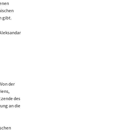
genen
äischen
 gibt.
 Aleksandar
Von der
iens,
tzende des
rung an die
ischen