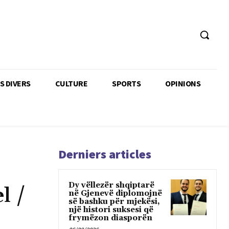
TS DIVERS
CULTURE
SPORTS
OPINIONS
Derniers articles
Dy vëllezër shqiptarë
l /
në Gjenevë diplomojnë
së bashku për mjekësi,
një histori suksesi që
frymëzon diasporën