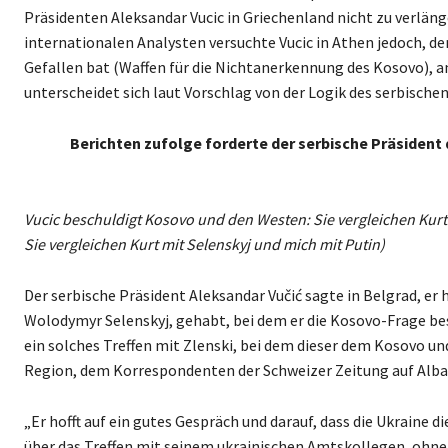
Präsidenten Aleksandar Vucic in Griechenland nicht zu verlän
internationalen Analysten versuchte Vucic in Athen jedoch, de
Gefallen bat (Waffen für die Nichtanerkennung des Kosovo), 
unterscheidet sich laut Vorschlag von der Logik des serbischen
Berichten zufolge forderte der serbische Präsident
Vucic beschuldigt Kosovo und den Westen: Sie vergleichen Kurt
Sie vergleichen Kurt mit Selenskyj und mich mit Putin)
Der serbische Präsident Aleksandar Vučić sagte in Belgrad, er 
Wolodymyr Selenskyj, gehabt, bei dem er die Kosovo-Frage be
ein solches Treffen mit Zlenski, bei dem dieser dem Kosovo un
Region, dem Korrespondenten der Schweizer Zeitung auf Alba
„Er hofft auf ein gutes Gespräch und darauf, dass die Ukraine d
über das Treffen mit seinem ukrainischen Amtskollegen, ohne