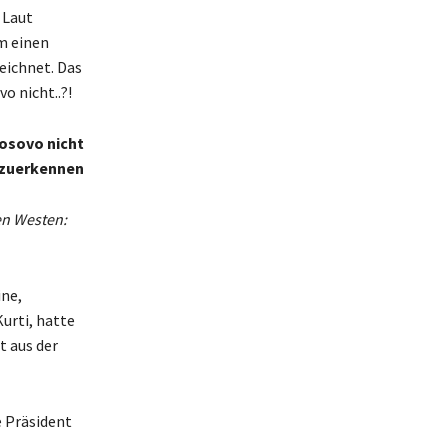
 Laut
um einen
eichnet. Das
o nicht..?!
Kosovo nicht
zuerkennen
en Westen:
ine,
urti, hatte
t aus der
e Präsident