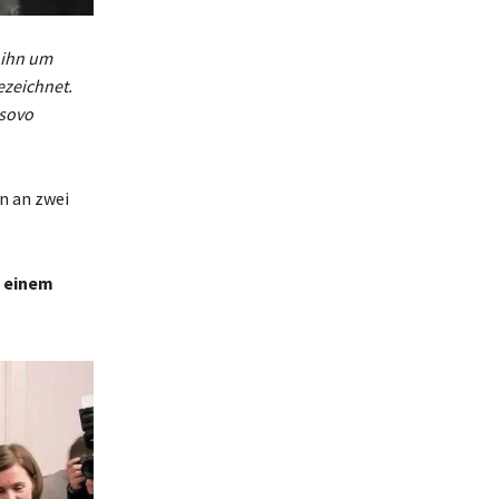
 ihn um
ezeichnet.
osovo
en an zwei
u einem