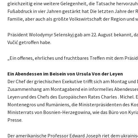
gleichzeitig eine weitere Gelegenheit, die Tatsache hervorz
Fußabdruck in vier Jahren gestärkt hat Die letzten Jahre der 
Familie, aber auch als größte Volkswirtschaft der Region und 
Präsident Wolodymyr Selenskyj gab am 22. August bekannt, da
Vučić getroffen habe.
„Ein offenes, ehrliches und fruchtbares Treffen mit dem Präsid
Ein Abendessen im Beisein von Ursula Von der Leyen
Der Chef der griechischen Exekutive trifft sich am Montag und
Zusammenhang am Montagabend ein informelles Abendessen i
Leyen und des Chefs des Europäischen Rates Charles . Michel.
Montenegros und Rumäniens, die Ministerpräsidenten des Kos
Ministerrats von Bosnien-Herzegowina, wie das Büro von Kyria
Presse.
Der amerikanische Professor Edward Joseph riet dem ukrainis