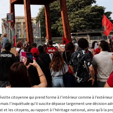
révolte citoyenne qui prend forme à l’intérieur comme à l’extérieur
 mais l’inquiétude qu’il suscite dépasse largement une décision ad
 et les citoyens, au rapport à l’héritage national, ainsi qu’à la pr