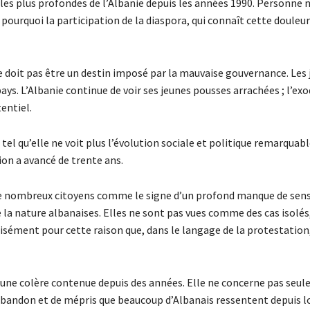
les plus profondes de l’Albanie depuis les années 1990. Personne n
t pourquoi la participation de la diaspora, qui connaît cette douleur 
ne doit pas être un destin imposé par la mauvaise gouvernance. Les
s. L’Albanie continue de voir ses jeunes pousses arrachées ; l’exo
tentiel.
t tel qu’elle ne voit plus l’évolution sociale et politique remarquab
ion a avancé de trente ans.
de nombreux citoyens comme le signe d’un profond manque de sensi
de la nature albanaises. Elles ne sont pas vues comme des cas isolés
cisément pour cette raison que, dans le langage de la protestation,
’une colère contenue depuis des années. Elle ne concerne pas seu
d’abandon et de mépris que beaucoup d’Albanais ressentent depuis