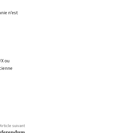
anie n’est
/X ou
ncienne
Article suivant
referendum