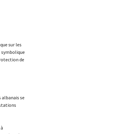
que sur les
ée symbolique
protection de
s albanais se
stations
 à