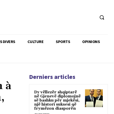
TS DIVERS
CULTURE
SPORTS
OPINIONS
Derniers articles
n à
Dy vëllezër shqiptarë
,
në Gjenevë diplomojnë
së bashku për mjekësi,
një histori suksesi që
frymëzon diasporën