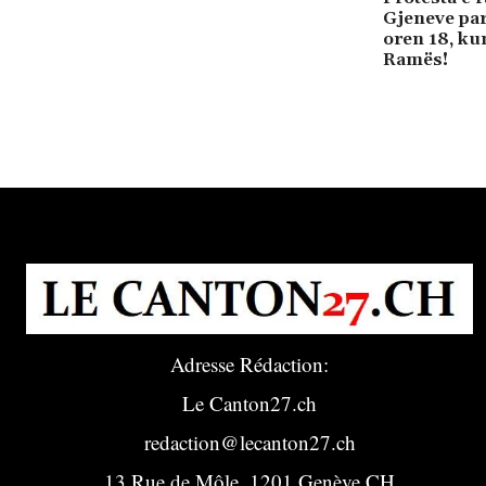
Gjeneve par
oren 18, ku
Ramës!
Adresse Rédaction:
Le Canton27.ch
redaction@lecanton27.ch
13 Rue de Môle, 1201 Genève CH