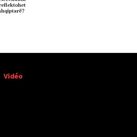
 reflektohet
shqiptarë?
Vidéo