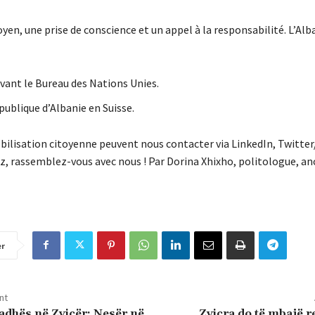
itoyen, une prise de conscience et un appel à la responsabilité. L’Alb
devant le Bureau des Nations Unies.
publique d’Albanie en Suisse.
obilisation citoyenne peuvent nous contacter via LinkedIn, Twitter
ez, rassemblez-vous avec nous ! Par Dorina Xhixho, politologue, a
er
nt
radhës në Zvicër: Nesër në
Zvicra do të mbajë 