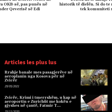
a OKB-së, pas punës në
historik të dielën. Si do te
nder Qeverisë së Edi
tek komuniteti 
Articles les plus lus
Rrahje banale mes pasagjerëve në
aeroplanin nga Kosova për në
Zvicër
29/05/2021
Zvicër, Krimi i tmerrshëm, u kap në
aeroportin e Zurichüt me kokën e
gjyshes në çantë, Fatmir T…
25/11/2020