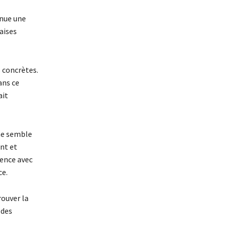
enue une
aises
 concrètes.
ans ce
ait
nne semble
ent et
rence avec
ce.
rouver la
 des