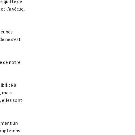
e quitte de
et l’a vécue,
 jeunes
de ne s’est
le de notre
bilité à
, mais
 elles sont
lement un
 longtemps.