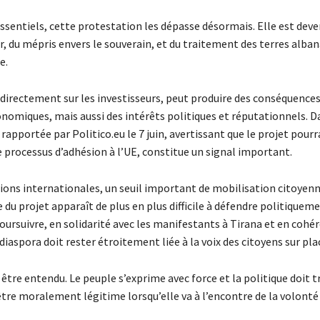
entiels, cette protestation les dépasse désormais. Elle est dev
ir, du mépris envers le souverain, et du traitement des terres alban
e.
ndirectement sur les investisseurs, peut produire des conséquences
nomiques, mais aussi des intérêts politiques et réputationnels. D
rapportée par Politico.eu le 7 juin, avertissant que le projet pourr
 processus d’adhésion à l’UE, constitue un signal important.
tions internationales, un seuil important de mobilisation citoye
e du projet apparaît de plus en plus difficile à défendre politiquem
ursuivre, en solidarité avec les manifestants à Tirana et en cohé
iaspora doit rester étroitement liée à la voix des citoyens sur pla
être entendu. Le peuple s’exprime avec force et la politique doit t
re moralement légitime lorsqu’elle va à l’encontre de la volonté