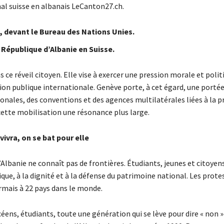
nal suisse en albanais LeCanton27.ch.
ns, devant le Bureau des Nations Unies.
a République d’Albanie en Suisse.
 ce réveil citoyen. Elle vise à exercer une pression morale et politi
inion publique internationale. Genève porte, à cet égard, une port
ionales, des conventions et des agences multilatérales liées à la 
cette mobilisation une résonance plus large.
vivra, on se bat pour elle
Albanie ne connaît pas de frontières. Étudiants, jeunes et citoyen
ue, à la dignité et à la défense du patrimoine national. Les prote
rmais à 22 pays dans le monde.
éens, étudiants, toute une génération qui se lève pour dire « non »