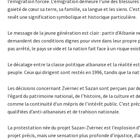
l’émigration forcée. L’émigration demeure l’une des blessures 
gaieté de cœur sa terre, sa famille, sa langue et les siens. C’es
revêt une signification symbolique et historique particulière.
Le message de la jeune génération est clair : partir d’Albanie 
demandent des conditions dignes pour vivre dans leur propre pay
pas arrêté, le pays se vide et la nation fait face à un risque exis
Le décalage entre la classe politique albanaise et la réalité es
peuple. Ceux qui dirigent sont restés en 1996, tandis que la nat
Les décisions concernant Zvërnec et Sazan sont perçues par 
l’égard du patrimoine national, de l’histoire, de la culture et 
comme la continuité d’un mépris de l’intérêt public. C’est pré
qualifiées d’anti-albanaises et de trahison nationale.
La protestation née du projet Sazan-Zvërnec est l’explosion d
projet précis, mais une sensation plus profonde d’injustice, 