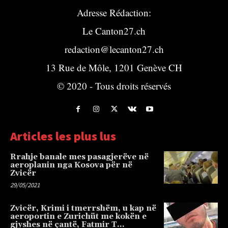
Adresse Rédaction:
Le Canton27.ch
redaction@lecanton27.ch
13 Rue de Môle, 1201 Genève CH
© 2020 - Tous droits réservés
Articles les plus lus
Rrahje banale mes pasagjerëve në
aeroplanin nga Kosova për në
Zvicër
29/05/2021
Zvicër, Krimi i tmerrshëm, u kap në
aeroportin e Zurichüt me kokën e
gjyshes në çantë, Fatmir T…