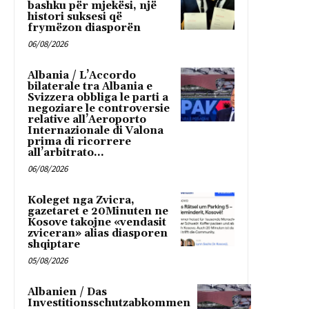
bashku për mjekësi, një
histori suksesi që
frymëzon diasporën
06/08/2026
Albania / L’Accordo
bilaterale tra Albania e
Svizzera obbliga le parti a
negoziare le controversie
relative all’Aeroporto
Internazionale di Valona
prima di ricorrere
all’arbitrato...
06/08/2026
Koleget nga Zvicra,
gazetaret e 20Minuten ne
Kosove takojne «vendasit
zviceran» alias diasporen
shqiptare
05/08/2026
Albanien / Das
Investitionsschutzabkommen