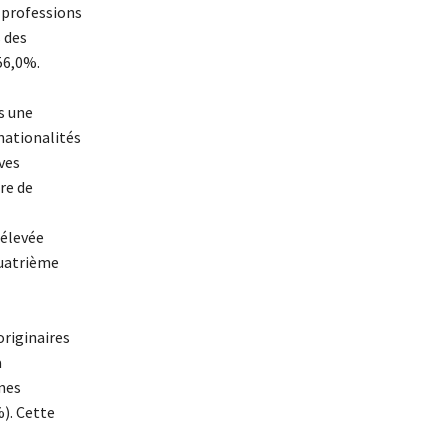
, professions
 des
56,0%.
s une
nationalités
ves
re de
 élevée
quatrième
originaires
à
nnes
%). Cette