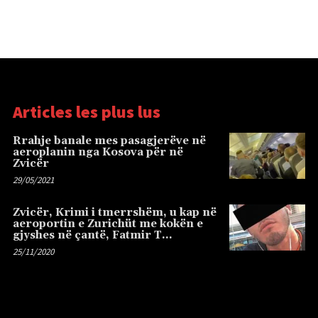
Articles les plus lus
Rrahje banale mes pasagjerëve në
aeroplanin nga Kosova për në
Zvicër
29/05/2021
Zvicër, Krimi i tmerrshëm, u kap në
aeroportin e Zurichüt me kokën e
gjyshes në çantë, Fatmir T…
25/11/2020