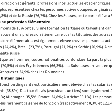
direction et gérants, professions intellectuelles et scientifiques
 plus représentées chez les personnes actives occupées originaires
%) et de la Russie (76,7%). Chez les Suisses, cette part s’élève à 
t une profession élémentaire
, moins de 10% ont suivi une formation tertiaire ou travaillent dan
s souvent une profession élémentaire que les titulaires des autres 
fessions élémentaires est également élevée chez les personnes acti
(24,4%), Brésil (23,7%), Portugal (21,2%) et Serbie (20,9%). À tit
lité suisse.
 que les hommes, toutes nationalités confondues. La part la plus
s (70,5%) et des Érythréennes (66,3%). Les Suissesses arrivent en 
s Grecques et 34,9% chez les Roumaines.
s Britanniques
onction dirigeante est particulièrement élevée chez les salariés 
is (38,8%). Des taux élevés (avoisinant un tiers) sont également 
9%; Allemagne: 35,5%; France: 34,8%; Autriche: 33,1%). Les perso
n plus rarement ce genre de fonction (respectivement 8,3% et 12,1
sse.