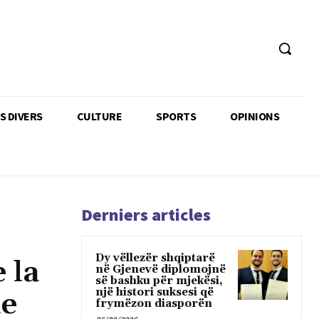
TS DIVERS
CULTURE
SPORTS
OPINIONS
Derniers articles
Dy vëllezër shqiptarë
 la
në Gjenevë diplomojnë
së bashku për mjekësi,
një histori suksesi që
ie
frymëzon diasporën