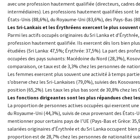
avec une profession hautement qualifiée (directeurs, cadres de 
intermédiaires). Les professions hautement qualifiées sont le
États-Unis (88,6%), du Royaume-Uni (83,6%), des Pays-Bas (80,8
Les Sri-Lankais et les Érythréens exercent le plus souven
Parmi les actifs occupés originaires du Sri Lanka et d’Érythrée
profession hautement qualifiée. Ils exercent dès lors bien plu
étudiées (Sri Lanka: 47,5%; Érythrée: 37,5%). La part des pro
occupées des pays suivants: Macédoine du Nord (28,3%), Kosovo 
comparaison, ce taux est de 3,3% chez les personnes de nationa
Les femmes exercent plus souvent une activité à temps partiel
s’observe chez les Sri-Lankaises (79,0%), suivies des Kosovare
position (65,2%). Les taux les plus bas sont de 30,8% chez le
Les fonctions dirigeantes sont les plus répandues chez le
La proportion de personnes actives occupées qui exercent une f
du Royaume-Uni (44,3%), suivis de ceux provenant des États-Un
mentionner pour certains pays de l’UE (Pays-Bas et Grèce: 35,
salariées originaires d’Érythrée et du Sri Lanka occupent bie
proportion est de 28,7% chez les personnes de nationalité sui