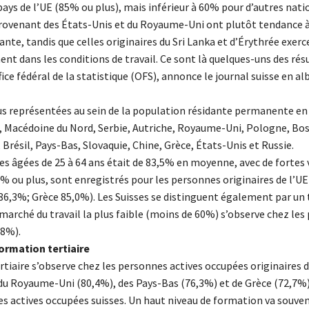
pays de l’UE (85% ou plus), mais inférieur à 60% pour d’autres nati
 provenant des États-Unis et du Royaume-Uni ont plutôt tendance à
te, tandis que celles originaires du Sri Lanka et d’Érythrée exerc
t dans les conditions de travail. Ce sont là quelques-uns des rés
ice fédéral de la statistique (OFS), annonce le journal suisse en al
lus représentées au sein de la population résidante permanente en 
e, Macédoine du Nord, Serbie, Autriche, Royaume-Uni, Pologne, Bos
Brésil, Pays-Bas, Slovaquie, Chine, Grèce, États-Unis et Russie.
ées âgées de 25 à 64 ans était de 83,5% en moyenne, avec de fortes 
85% ou plus, sont enregistrés pour les personnes originaires de l’UE
 86,3%; Grèce 85,0%). Les Suisses se distinguent également par un 
marché du travail la plus faible (moins de 60%) s’observe chez le
,8%).
ormation tertiaire
rtiaire s’observe chez les personnes actives occupées originaires 
s du Royaume-Uni (80,4%), des Pays-Bas (76,3%) et de Grèce (72,7%).
 actives occupées suisses. Un haut niveau de formation va souven