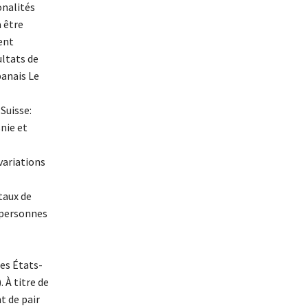
onalités
 être
ent
ultats de
banais Le
Suisse:
nie et
variations
taux de
s personnes
des États-
 À titre de
t de pair