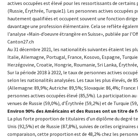
actives occupées est élevé pour les ressortissants de certains 
(Russie, Érythrée, Turquie1). Les personnes actives occupées
hautement qualifiées et occupent souvent une fonction dirigean
davantage une profession élémentaire. Cela se reflète égalemen
l’analyse «Main-d’oeuvre étrangère en Suisse», publiée par l’Off
Canton27.ch
Au 31 décembre 2021, les nationalités suivantes étaient les p
Italie, Allemagne, Portugal, France, Kosovo, Espagne, Turqui
Herzégovine, Croatie, Hongrie, Roumanie, Sri Lanka, Érythrée, 
Sur la période 2018 à 2022, le taux de personnes actives occup
selon les nationalités analysées. Les taux les plus élevés, de 
(Allemagne: 89,9%; Autriche: 89,5%; Slovaquie: 86,4%; France:
personnes actives occupées élevé (85,5%). La participation au 
venues de Russie (59,0%), d’Érythrée (59,2%) et de Turquie (59
Environ 90% des Américains et des Russes ont un titre de f
La plus forte proportion de titulaires d’un diplôme du degré te
Unis (92,5%) et de Russie (87,8%), suivies de celles originaire
comparaison, cette proportion est de 48,2% chez les personnes