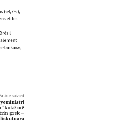
ns (64,7%),
ens et les
Brésil
 également
ri-lankaise,
Article suivant
ryeministri
im “kokë më
rin grek –
diskutuara