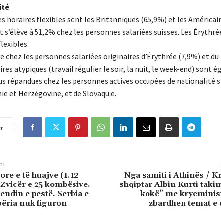
ité
es horaires flexibles sont les Britanniques (65,9%) et les Américai
t s’élève à 51,2% chez les personnes salariées suisses. Les Érythré
lexibles.
e chez les personnes salariées originaires d’Érythrée (7,9%) et du 
res atypiques (travail régulier le soir, la nuit, le week-end) sont
us répandues chez les personnes actives occupées de nationalité s
snie et Herzégovine, et de Slovaquie.
er
nt
re e të huajve (1.12
Nga samiti i Athinës / K
 Zvicër e 25 kombësive.
shqiptar Albin Kurti tak
endin e pestë. Serbia e
kokë” me kryeminist
përia nuk figuron
zbardhen temat e 