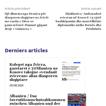
Article précédent
Article suivant
Një dhurata nga Drenica për
Ekskluzive/ Ambasadori
diasporen shqiptare ne Zvicër
zviceran në Kosovë: 13 vjetë
me rastin e Dites se
bashkëpunim dhe marrëdhënie
pamvarësisë-Flamuri gjigant
diplomatike midis Bernës dhe
drejt « Guinness »
Prishtinës
Derniers articles
Koleget nga Zvicra,
gazetaret e 20Minuten ne
Kosove takojne «vendasit
zviceran» alias diasporen
shqiptare
05/08/2026
Albanien / Das
Investitionsschutzabkommen
zwischen Albanien und der