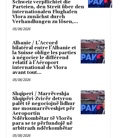
Schweiz verpflichtet die
Parteien, den Streit über den
internationalen Flughafen
Vlora zunächst durch
Verhandlungen zu lösen,...
05/08/2026
Albanie / L’Accord
bilatéral entre l’Albanie et
la Suisse oblige les parties
à négocier le différend
relatif à l’Aéroport
international de Vlora
avant tout...
05/08/2026
Shqiperi / Marrëveshja
Shqipëri-Zvicër detyron
palët të negociojnë lidhur
me mosmarrëveshjet për
Aeroportin
Ndërkombëtar të Vlorës
para se te përfundojë në
arbitrazh ndërkombëtar
05/08/2026