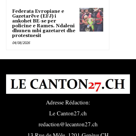
Federata Evropiane e
Gazetarëve (EFJ) i
ankohet BE-se per
policine e Rames. Ndaleni
dhunen mbi gazetaret dhe
protestuesit
04/08/2026
Adresse Rédaction:
Le Canton27.ch
redaction@lecanton27.ch
13 Rue de Môle, 1201 Genève CH