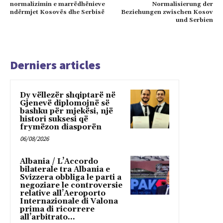
normalizimin e marrëdhënieve
Normalisierung der
ndërmjet Kosovës dhe Serbisë
Beziehungen zwischen Kosov
und Serbien
Derniers articles
Dy vëllezër shqiptarë në
Gjenevë diplomojnë së
bashku për mjekësi, një
histori suksesi që
frymëzon diasporën
06/08/2026
Albania / L’Accordo
bilaterale tra Albania e
Svizzera obbliga le parti a
negoziare le controversie
relative all’Aeroporto
Internazionale di Valona
prima di ricorrere
all’arbitrato...