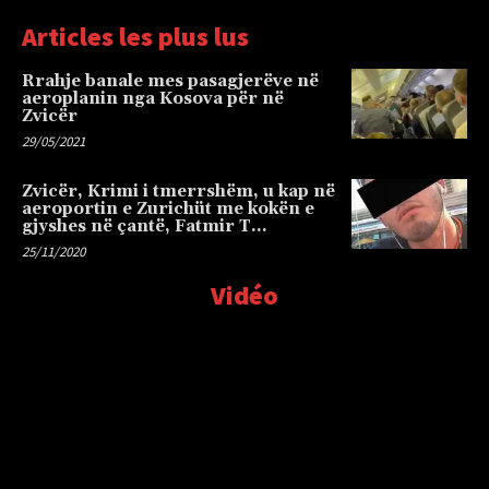
Articles les plus lus
Rrahje banale mes pasagjerëve në
aeroplanin nga Kosova për në
Zvicër
29/05/2021
Zvicër, Krimi i tmerrshëm, u kap në
aeroportin e Zurichüt me kokën e
gjyshes në çantë, Fatmir T…
25/11/2020
Vidéo