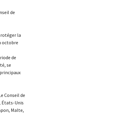
nseil de
protéger la
en octobre
riode de
té, se
 principaux
Le Conseil de
, États-Unis
apon, Malte,