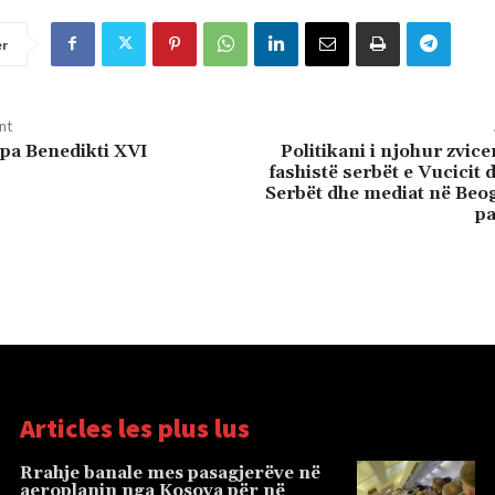
er
nt
pa Benedikti XVI
Politikani i njohur zvice
fashistë serbët e Vucicit 
Serbët dhe mediat në Beo
p
Articles les plus lus
Rrahje banale mes pasagjerëve në
aeroplanin nga Kosova për në