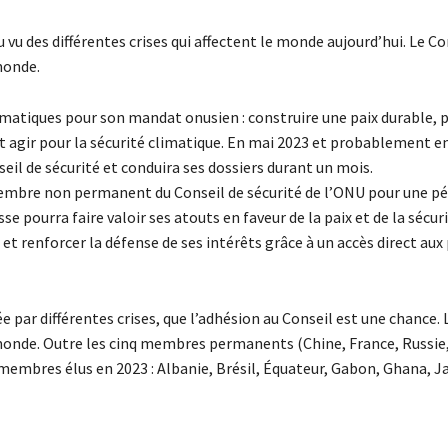
u vu des différentes crises qui affectent le monde aujourd’hui. Le Co
monde.
hématiques pour son mandat onusien : construire une paix durable, 
é et agir pour la sécurité climatique. En mai 2023 et probablement 
nseil de sécurité et conduira ses dossiers durant un mois.
 membre non permanent du Conseil de sécurité de l’ONU pour une pé
se pourra faire valoir ses atouts en faveur de la paix et de la sécuri
t renforcer la défense de ses intérêts grâce à un accès direct aux
 par différentes crises, que l’adhésion au Conseil est une chance. 
 monde. Outre les cinq membres permanents (Chine, France, Russie
 membres élus en 2023 : Albanie, Brésil, Équateur, Gabon, Ghana, J