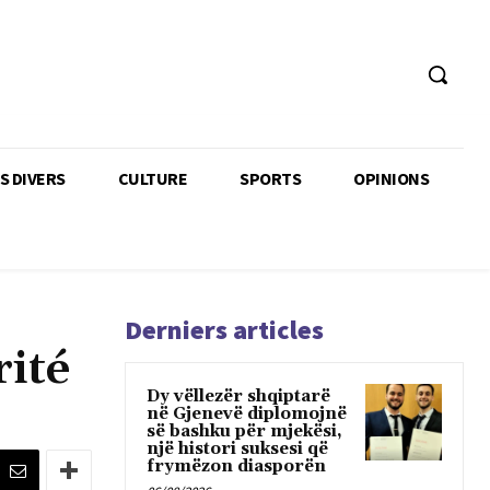
TS DIVERS
CULTURE
SPORTS
OPINIONS
Derniers articles
rité
Dy vëllezër shqiptarë
në Gjenevë diplomojnë
së bashku për mjekësi,
një histori suksesi që
frymëzon diasporën