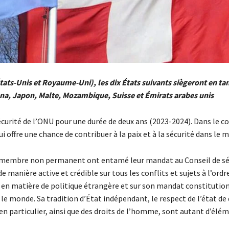
ats-Unis et Royaume-Uni), les dix États suivants siègeront en ta
ana, Japon, Malte, Mozambique, Suisse et Émirats arabes unis
écurité de l’ONU pour une durée de deux ans (2023-2024). Dans le c
ui offre une chance de contribuer à la paix et à la sécurité dans le 
ge de membre non permanent ont entamé leur mandat au Conseil de sé
manière active et crédible sur tous les conflits et sujets à l’ordre
se en matière de politique étrangère et sur son mandat constitutio
s le monde. Sa tradition d’État indépendant, le respect de l’état de 
 en particulier, ainsi que des droits de l’homme, sont autant d’élé