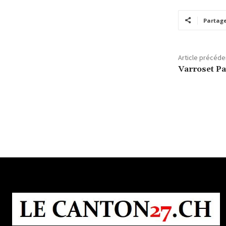
Partag
Article précéde
Varroset Pa