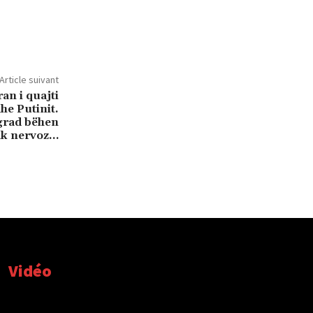
Article suivant
ran i quajti
dhe Putinit.
grad bëhen
ak nervoz…
Vidéo