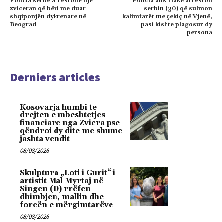
Policia serbe arrestonë një
Policia austriake arreston
zviceran që bëri me duar
serbin (30) që sulmon
shqiponjën dykrenare në
kalimtarët me çekiç në Vjenë,
Beograd
pasi kishte plagosur dy
persona
Derniers articles
Kosovarja humbi te
drejten e mbeshtetjes
financiare nga Zvicra pse
qëndroi dy dite me shume
jashta vendit
08/08/2026
Skulptura „Loti i Gurit“ i
artistit Mal Myrtaj në
Singen (D) rrëfen
dhimbjen, mallin dhe
forcën e mërgimtarëve
08/08/2026