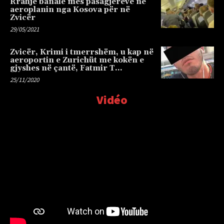
Rrahje banale mes pasagjerëve në
aeroplanin nga Kosova për në
Zvicër
29/05/2021
Zvicër, Krimi i tmerrshëm, u kap në
aeroportin e Zurichüt me kokën e
gjyshes në çantë, Fatmir T…
25/11/2020
Vidéo