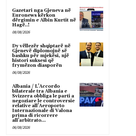
Gazetari nga Gjeneva në
Euronews kërkon
dërgimin e Albin Kurtit në
Hagë..!
08/08/2026
Dy vëllezër shqiptarë në
Gjenevë diplomojnë së
bashku për mjekësi, një
histori suksesi që
frymëzon diasporën
06/08/2026
Albania / L’Accordo
bilaterale tra Albania e
Svizzera obbliga le parti a
negoziare le controversie
relative all’Aeroporto
Internazionale di Valona
prima di ricorrere
all’arbitrato...
06/08/2026