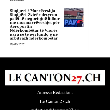
Shqiperi / Marrëveshja
Shqipëri-Zvicër detyron
palët të negociojnë lidhur
me mosmarrëveshjet për
Aeroportin
Ndërkombëtar të Vlorës
para se te përfundojë në
arbitrazh ndërkombëtar
05/08/2026
Adresse Rédaction:
Le Canton27.ch
redaction@lecanton27.ch