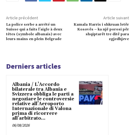
Article précédent
Article suivant
La police serbe a arrêté un
Kamala Harris i shkruan letër
Suisse qui a faits l’aigle à deux
Kosovës – ka një porosi për
têtes (symbole albanais) avec
shqiptarët tre ditë para
leurs mains en plein Belgrade
zgjedhjeve
Derniers articles
Albania / L’Accordo
bilaterale tra Albania e
Svizzera obbliga le parti a
negoziare le controversie
relative all’Aeroporto
Internazionale di Valona
prima di ricorrere
all’arbitrato...
06/08/2026