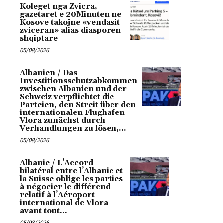
Koleget nga Zvicra,
gazetaret e 20Minuten ne
Kosove takojne «vendasit
zviceran» alias diasporen
shqiptare
05/08/2026
Albanien / Das
Investitionsschutzabkommen
zwischen Albanien und der
Schweiz verpflichtet die
Parteien, den Streit über den
internationalen Flughafen
Vlora zunächst durch
Verhandlungen zu lösen,...
05/08/2026
Albanie / L’Accord
bilatéral entre l’Albanie et
la Suisse oblige les parties
à négocier le différend
relatif à l’Aéroport
international de Vlora
avant tout...
05/08/2026