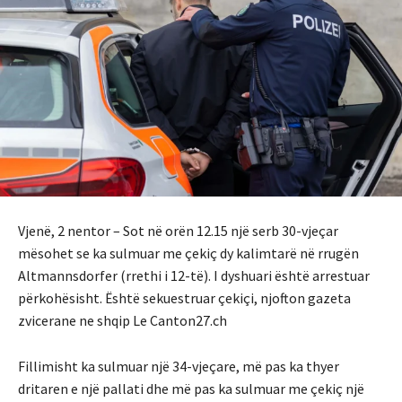
Vjenë, 2 nentor – Sot në orën 12.15 një serb 30-vjeçar
mësohet se ka sulmuar me çekiç dy kalimtarë në rrugën
Altmannsdorfer (rrethi i 12-të). I dyshuari është arrestuar
përkohësisht. Është sekuestruar çekiçi, njofton gazeta
zvicerane ne shqip Le Canton27.ch
Fillimisht ka sulmuar një 34-vjeçare, më pas ka thyer
dritaren e një pallati dhe më pas ka sulmuar me çekiç një