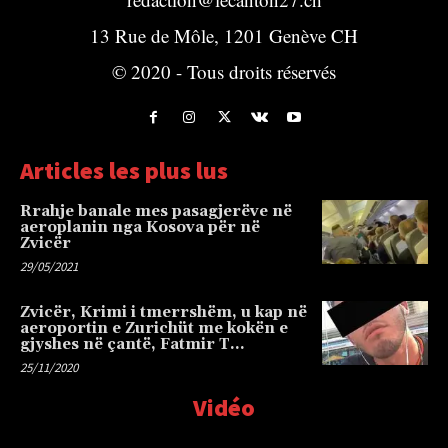
13 Rue de Môle, 1201 Genève CH
© 2020 - Tous droits réservés
Articles les plus lus
Rrahje banale mes pasagjerëve në
aeroplanin nga Kosova për në
Zvicër
29/05/2021
Zvicër, Krimi i tmerrshëm, u kap në
aeroportin e Zurichüt me kokën e
gjyshes në çantë, Fatmir T…
25/11/2020
Vidéo