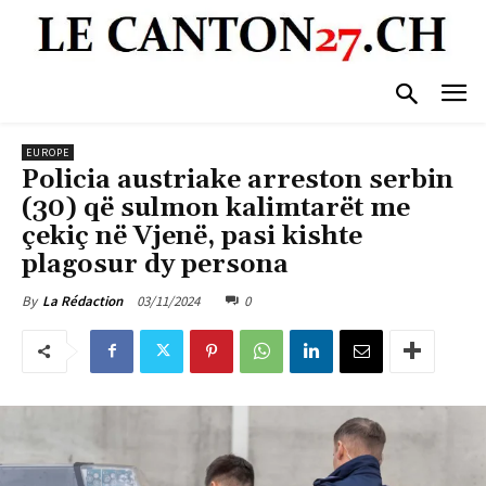
EUROPE
Policia austriake arreston serbin
(30) që sulmon kalimtarët me
çekiç në Vjenë, pasi kishte
plagosur dy persona
03/11/2024
0
By
La Rédaction