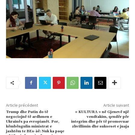
Article précédent
Article suivant
Trump dhe Putin do të
« KULTURA » në Gjenevë një
negociojnë të ardhmen e
vendtakim, qendër për
Ukrainës pa evropianët. Por,
integrim dhe për të promovuar
këmbëngulin ministrat e
zhvillimin dhe sukseset e juaja
jashtëm te BEs-àë: Nuk ka paqe