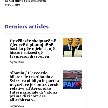
në Ukrainë pa pjesëmarrjen
evropiane
Derniers articles
Dy vëllezër shqiptarë në
Gjenevë diplomojnë së
bashku për mjekësi, një
histori suksesi që
frymëzon diasporën
06/08/2026
Albania / L’Accordo
bilaterale tra Albania e
Svizzera obbliga le parti a
negoziare le controversie
relative all’Aeroporto
Internazionale di Valona
prima di ricorrere
all’arbitrato...
06/08/2026