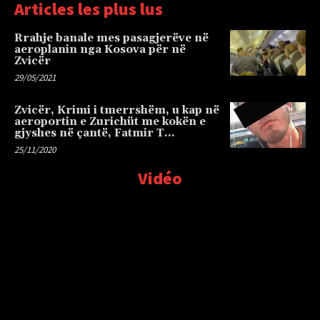
Articles les plus lus
Rrahje banale mes pasagjerëve në
aeroplanin nga Kosova për në
Zvicër
29/05/2021
Zvicër, Krimi i tmerrshëm, u kap në
aeroportin e Zurichüt me kokën e
gjyshes në çantë, Fatmir T…
25/11/2020
Vidéo