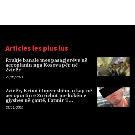
Articles les plus lus
Rrahje banale mes pasagjerëve në
aeroplanin nga Kosova për në
Zvicër
29/05/2021
Zvicër, Krimi i tmerrshëm, u kap në
aeroportin e Zurichüt me kokën e
gjyshes në çantë, Fatmir T…
25/11/2020