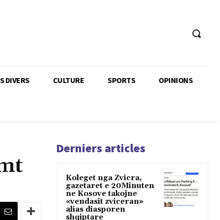
TS DIVERS
CULTURE
SPORTS
OPINIONS
Derniers articles
mmt
Koleget nga Zvicra,
gazetaret e 20Minuten
ne Kosove takojne
«vendasit zviceran»
alias diasporen
shqiptare