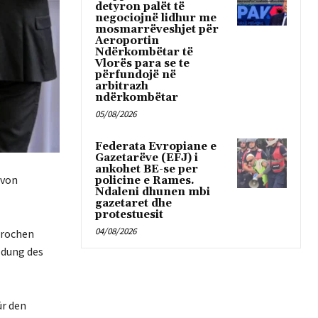
detyron palët të
negociojnë lidhur me
mosmarrëveshjet për
Aeroportin
Ndërkombëtar të
Vlorës para se te
përfundojë në
arbitrazh
ndërkombëtar
05/08/2026
Federata Evropiane e
Gazetarëve (EFJ) i
ankohet BE-se per
 von
policine e Rames.
Ndaleni dhunen mbi
gazetaret dhe
protestuesit
04/08/2026
prochen
ldung des
ür den