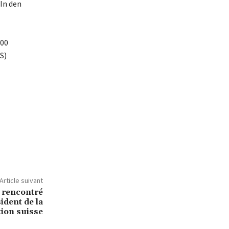
In den
000
S)
Article suivant
a rencontré
ident de la
ion suisse