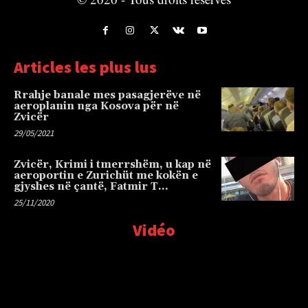
Articles les plus lus
Rrahje banale mes pasagjerëve në
aeroplanin nga Kosova për në
Zvicër
29/05/2021
Zvicër, Krimi i tmerrshëm, u kap në
aeroportin e Zurichüt me kokën e
gjyshes në çantë, Fatmir T…
25/11/2020
Vidéo