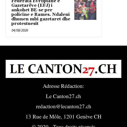
Federata Evropiane e
Gazetarëve (EFJ) i
ankohet BE-se per
policine e Rames. Ndaleni
dhunen mbi gazetaret dhe
protestuesit
04/08/2026
Adresse Rédaction:
Le Canton27.ch
redaction@lecanton27.ch
13 Rue de Môle, 1201 Genève CH
© 2020 - Tous droits réservés