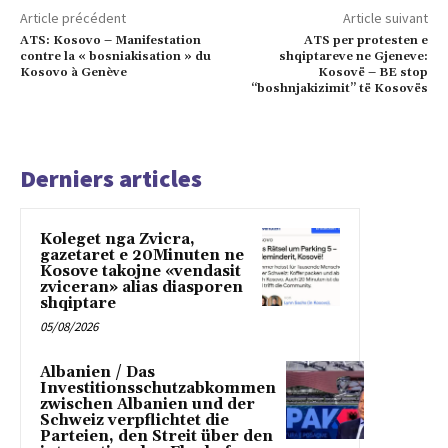
Article précédent
Article suivant
ATS: Kosovo – Manifestation
ATS per protesten e
contre la « bosniakisation » du
shqiptareve ne Gjeneve:
Kosovo à Genève
Kosovë – BE stop
“boshnjakizimit” të Kosovës
Derniers articles
Koleget nga Zvicra,
gazetaret e 20Minuten ne
Kosove takojne «vendasit
zviceran» alias diasporen
shqiptare
05/08/2026
Albanien / Das
Investitionsschutzabkommen
zwischen Albanien und der
Schweiz verpflichtet die
Parteien, den Streit über den