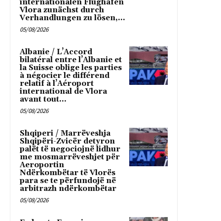
internationalen Flughafen
Vlora zunächst durch
Verhandlungen zu lösen,...
05/08/2026
Albanie / L’Accord
bilatéral entre l’Albanie et
la Suisse oblige les parties
à négocier le différend
relatif à l’Aéroport
international de Vlora
avant tout...
05/08/2026
Shqiperi / Marrëveshja
Shqipëri-Zvicër detyron
palët të negociojnë lidhur
me mosmarrëveshjet për
Aeroportin
Ndërkombëtar të Vlorës
para se te përfundojë në
arbitrazh ndërkombëtar
05/08/2026