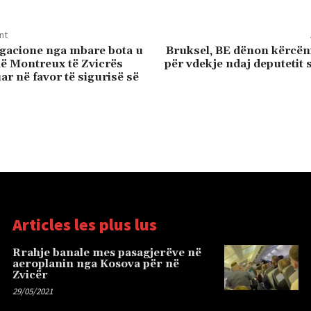
nt
gacione nga mbare bota u
Bruksel, BE dënon kërcën
ë Montreux të Zvicrës
për vdekje ndaj deputetit 
ar në favor të sigurisë së
Articles les plus lus
Rrahje banale mes pasagjerëve në
aeroplanin nga Kosova për në
Zvicër
29/05/2021