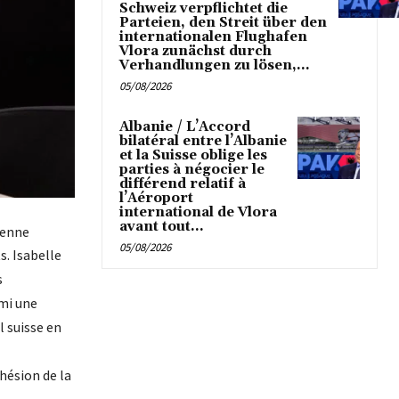
Schweiz verpflichtet die
Parteien, den Streit über den
internationalen Flughafen
Vlora zunächst durch
Verhandlungen zu lösen,...
05/08/2026
Albanie / L’Accord
bilatéral entre l’Albanie
et la Suisse oblige les
parties à négocier le
différend relatif à
l’Aéroport
international de Vlora
avant tout...
cienne
05/08/2026
s. Isabelle
s
rmi une
l suisse en
dhésion de la