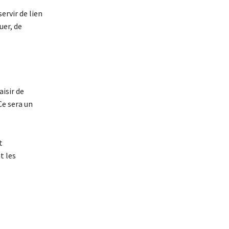
ervir de lien
uer, de
aisir de
Ce sera un
t
t les