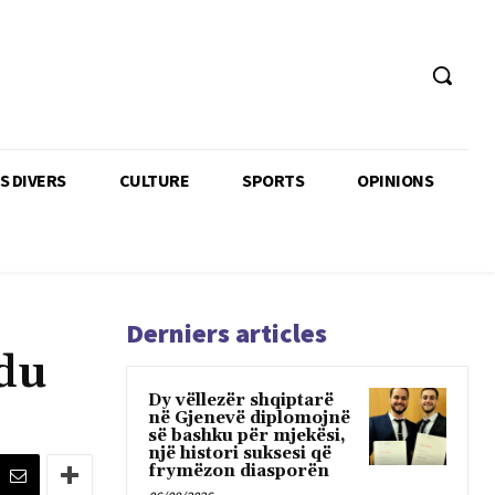
TS DIVERS
CULTURE
SPORTS
OPINIONS
Derniers articles
 du
Dy vëllezër shqiptarë
në Gjenevë diplomojnë
së bashku për mjekësi,
një histori suksesi që
frymëzon diasporën