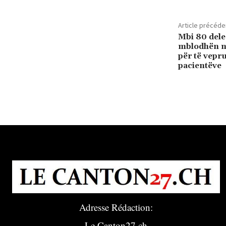
Article précéde
Mbi 80 dele
mblodhën n
për të vepru
pacientëve
Adresse Rédaction:
Le Canton27.ch