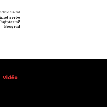
Article suivant
imet serbe
shqiptar në
Beograd
Vidéo