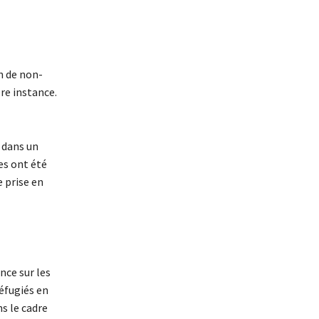
n de non-
ère instance.
 dans un
es ont été
e prise en
nce sur les
réfugiés en
ns le cadre