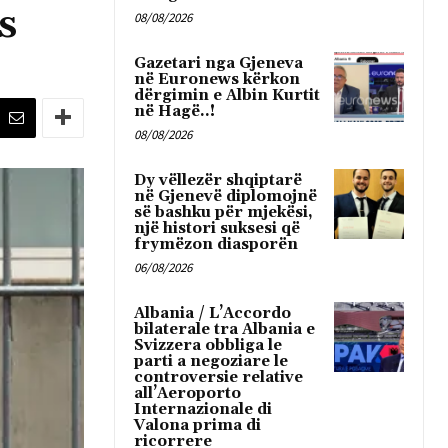
s
08/08/2026
Gazetari nga Gjeneva
në Euronews kërkon
dërgimin e Albin Kurtit
në Hagë..!
08/08/2026
Dy vëllezër shqiptarë
në Gjenevë diplomojnë
së bashku për mjekësi,
një histori suksesi që
frymëzon diasporën
06/08/2026
Albania / L’Accordo
bilaterale tra Albania e
Svizzera obbliga le
parti a negoziare le
controversie relative
all’Aeroporto
Internazionale di
Valona prima di
ricorrere