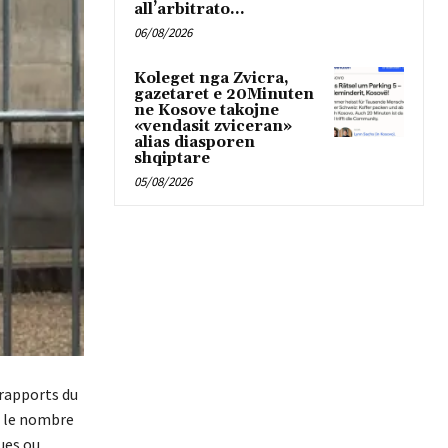
all’arbitrato...
06/08/2026
Koleget nga Zvicra,
gazetaret e 20Minuten
ne Kosove takojne
«vendasit zviceran»
alias diasporen
shqiptare
05/08/2026
 rapports du
e le nombre
ues ou