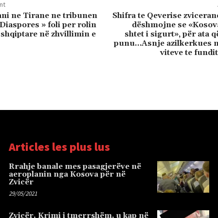
nt
ni ne Tirane ne tribunen
Shifra te Qeverise zvicera
 Diaspores » foli per rolin
dëshmojne se «Kosova
shqiptare në zhvillimin e
shtet i sigurt», për ata 
punu…Asnje azilkerkues 
viteve te fundi
Articles les plus lus
Rrahje banale mes pasagjerëve në
aeroplanin nga Kosova për në
Zvicër
29/05/2021
Zvicër, Krimi i tmerrshëm, u kap në