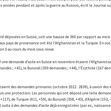
s années pendant et après la guerre au Kosovo, écrit le Journal su
té déposées en Suisse, soit une hausse de 360 par rapport au moi
aux pays de provenance ont été l’Afghanistan et la Turquie. En out
on S au cours du mois sous revue.
 une demande d’asile en Suisse en novembre étaient l’Afghanista
andes ; +41), le Burundi (359 demandes ; +44), l’Érythrée (167 de
taient des demandes primaires (octobre 2022 : 2839), à savoir de
s une protection. Les personnes qui ont déposé une telle deman
), de Turquie (611, +59), du Burundi (358, +43), d’Algérie (153, -
 suite à des demandes d’asile déjà enregistrées (par ex., naissance