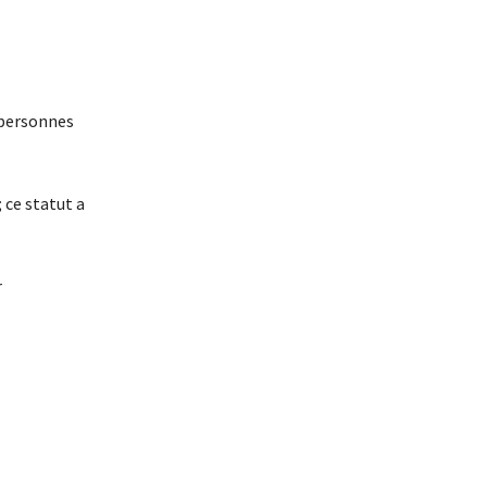
s personnes
 ce statut a
r