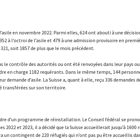
’asile en novembre 2022. Parmi elles, 624 ont abouti à une décisio
352 à l’octroi de l’asile et 479 à une admission provisoire en premi
321, soit 1857 de plus que le mois précédent.
s le contrôle des autorités ou ont été renvoyées dans leur pays ou
endre en charge 1182 requérants. Dans le même temps, 144 personn
ur demande d’asile. La Suisse a, quant à elle, reçu 336 demandes d
transférées sur son territoire.
dre d’un programme de réinstallation. Le Conseil fédéral se prono
2022 et 2023, il a décidé que la Suisse accueillerait jusqu’à 1600 
ra un contingent de 220 réfugiés qui n’ont pas pu être accueillis da