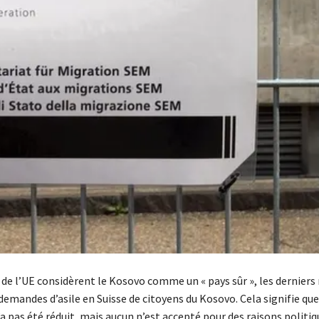
de l’UE considèrent le Kosovo comme un « pays sûr », les derniers
demandes d’asile en Suisse de citoyens du Kosovo. Cela signifie qu
a pas été réduit, mais aucun n’est accepté pour des raisons politiq