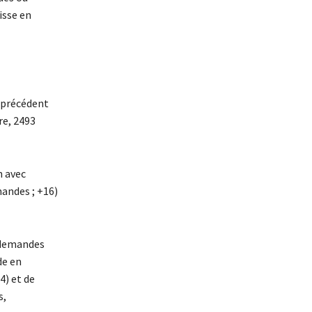
isse en
s précédent
re, 2493
n avec
mandes ; +16)
s demandes
de en
4) et de
s,