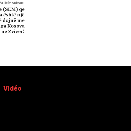
Article suivant
ne (SEM) qe
 është një
që dojnë me
nga Kosova
t ne Zvicer!
Vidéo