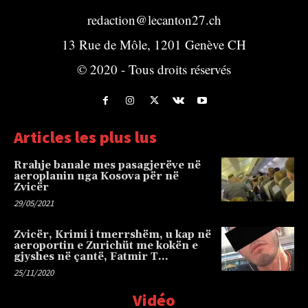
redaction@lecanton27.ch
13 Rue de Môle, 1201 Genève CH
© 2020 - Tous droits réservés
Articles les plus lus
Rrahje banale mes pasagjerëve në
aeroplanin nga Kosova për në
Zvicër
29/05/2021
Zvicër, Krimi i tmerrshëm, u kap në
aeroportin e Zurichüt me kokën e
gjyshes në çantë, Fatmir T…
25/11/2020
Vidéo