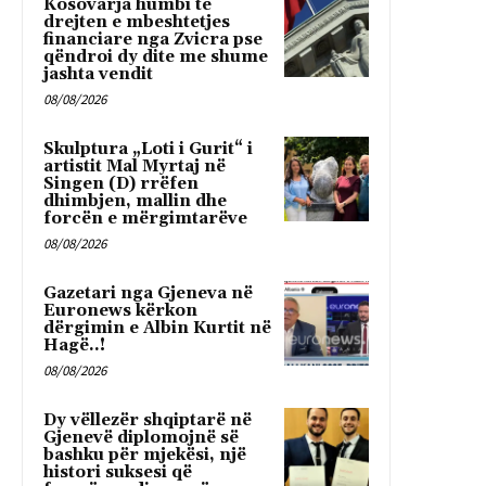
Kosovarja humbi te
drejten e mbeshtetjes
financiare nga Zvicra pse
qëndroi dy dite me shume
jashta vendit
08/08/2026
Skulptura „Loti i Gurit“ i
artistit Mal Myrtaj në
Singen (D) rrëfen
dhimbjen, mallin dhe
forcën e mërgimtarëve
08/08/2026
Gazetari nga Gjeneva në
Euronews kërkon
dërgimin e Albin Kurtit në
Hagë..!
08/08/2026
Dy vëllezër shqiptarë në
Gjenevë diplomojnë së
bashku për mjekësi, një
histori suksesi që