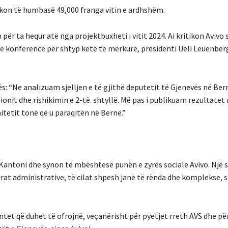
ikon të humbasë 49,000 franga vitin e ardhshëm.
ër ta hequr atë nga projektbuxheti i vitit 2024. Ai kritikon Avivo 
ë konference për shtyp këtë të mërkurë, presidenti Ueli Leuenber
 “Ne analizuam sjelljen e të gjithë deputetit të Gjenevës në Bern
nit dhe rishikimin e 2-të. shtyllë. Më pas i publikuam rezultatet 
etit tonë që u paraqitën në Bernë.”
ga Kantoni dhe synon të mbështesë punën e zyrës sociale Avivo. Një
t administrative, të cilat shpesh janë të rënda dhe komplekse, s
et që duhet të ofrojnë, veçanërisht për pyetjet rreth AVS dhe pë