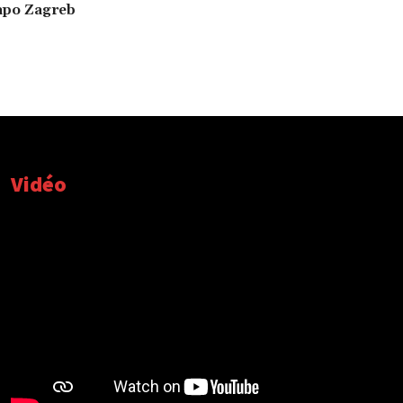
apo Zagreb
Vidéo