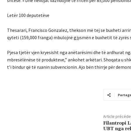
shtesë. » Dhe nevojat vazhdojnë të rriten për 85,000 pensionist
Letër 100 deputetëve
Thesarari, Francisco Gonzalez, thekson më tej se buxheti arrin
qyteti (159,000 franga) mbulojnë gjysmën e buxhetit të zyrës s
Pjesa tjetër vjen kryesisht nga anëtarësimi dhe të ardhurat ng
mbresëlënëse të produkteve,” ankohet arkëtari. Shoqata u shkr
t’i bindur që të ruanin subvencionin. Ajo bën thirrje për demon
Partag
Article précéde
Filantropi L
UBT nga rekt