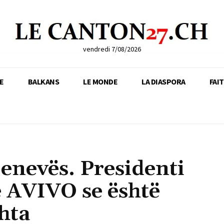
vendredi 7/08/2026
E
BALKANS
LE MONDE
LA DIASPORA
FAI
Gjenevës. Presidenti
e AVIVO se është
hta