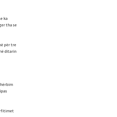
se ka
ger tha se
ë për tre
në ditarin
 shërbim
ipas
rfitimet