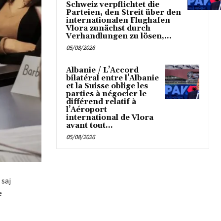
Schweiz verpflichtet die
Parteien, den Streit über den
internationalen Flughafen
Vlora zunächst durch
Verhandlungen zu lösen,...
05/08/2026
Albanie / L’Accord
bilatéral entre l’Albanie
et la Suisse oblige les
parties à négocier le
différend relatif à
l’Aéroport
international de Vlora
avant tout...
05/08/2026
 saj
e