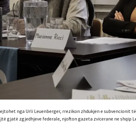
jtohet nga Urli Leuenberger, rrezikon zhdukjen e subvencionit të
jtë gjatë zgjedhjeve federale, njofton gazeta zvicerane ne shqip L