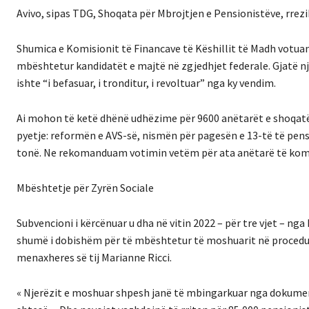
Avivo, sipas TDG, Shoqata për Mbrojtjen e Pensionistëve, rrez
Shumica e Komisionit të Financave të Këshillit të Madh votuan p
mbështetur kandidatët e majtë në zgjedhjet federale. Gjatë nj
ishte “i befasuar, i tronditur, i revoltuar” nga ky vendim.
Ai mohon të ketë dhënë udhëzime për 9600 anëtarët e shoqatës:
pyetje: reformën e AVS-së, nismën për pagesën e 13-të të pensio
tonë. Ne rekomanduam votimin vetëm për ata anëtarë të komit
Mbështetje për Zyrën Sociale
Subvencioni i kërcënuar u dha në vitin 2022 – për tre vjet – n
shumë i dobishëm për të mbështetur të moshuarit në procedura
menaxheres së tij Marianne Ricci.
« Njerëzit e moshuar shpesh janë të mbingarkuar nga dokument