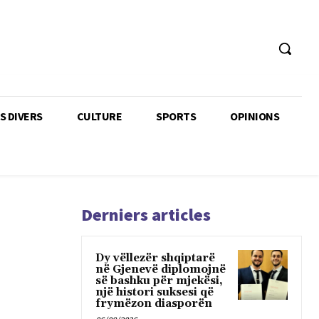
TS DIVERS
CULTURE
SPORTS
OPINIONS
Derniers articles
Dy vëllezër shqiptarë
në Gjenevë diplomojnë
së bashku për mjekësi,
një histori suksesi që
frymëzon diasporën