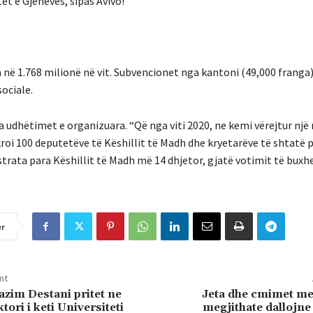
ët e Gjenevës, sipas Avivo!
 në 1.768 milionë në vit. Subvencionet nga kantoni (49,000 franga
ociale.
a udhëtimet e organizuara. “Që nga viti 2020, ne kemi vërejtur një 
oi 100 deputetëve të Këshillit të Madh dhe kryetarëve të shtatë p
strata para Këshillit të Madh më 14 dhjetor, gjatë votimit të buxhe
er
nt
azim Destani pritet ne
Jeta dhe cmimet me
ori i keti Universiteti
megjithate dallojne