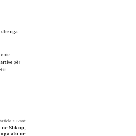
) dhe nga
rënie
artive për
tit.
Article suivant
 ne Shkup,
 nga ato ne