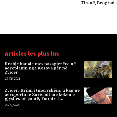
Tiranë, Beograd 
Articles les plus lus
Rrahje banale mes pasagjerëve në
aeroplanin nga Kosova për në
Zvicër
29/05/2021
Zvicër, Krimi i tmerrshëm, u kap në
aeroportin e Zurichüt me kokën e
gjyshes në çantë, Fatmir T…
25/11/2020