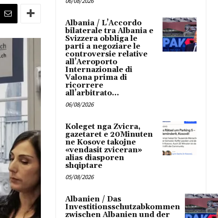
06/08/2026
Albania / L’Accordo
bilaterale tra Albania e
Svizzera obbliga le
parti a negoziare le
controversie relative
all’Aeroporto
Internazionale di
Valona prima di
ricorrere
all’arbitrato...
06/08/2026
Koleget nga Zvicra,
gazetaret e 20Minuten
ne Kosove takojne
«vendasit zviceran»
alias diasporen
shqiptare
05/08/2026
Albanien / Das
Investitionsschutzabkommen
zwischen Albanien und der