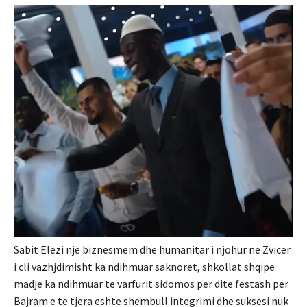
Sabit Elezi nje biznesmem dhe humanitar i njohur ne Zvicer
i cli vazhjdimisht ka ndihmuar saknoret, shkollat shqipe
madje ka ndihmuar te varfurit sidomos per dite festash per
Bajram e te tjera eshte shembull integrimi dhe suksesi nuk