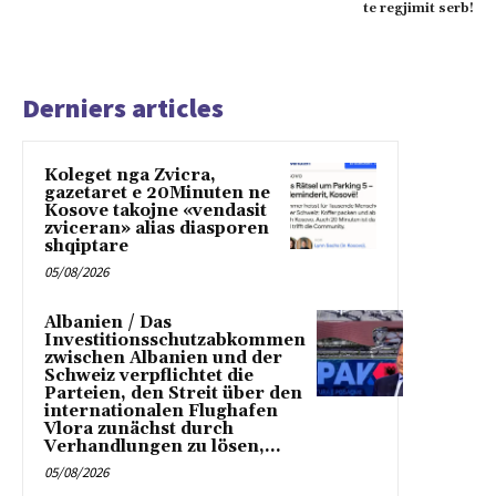
te regjimit serb!
Derniers articles
Koleget nga Zvicra,
gazetaret e 20Minuten ne
Kosove takojne «vendasit
zviceran» alias diasporen
shqiptare
05/08/2026
Albanien / Das
Investitionsschutzabkommen
zwischen Albanien und der
Schweiz verpflichtet die
Parteien, den Streit über den
internationalen Flughafen
Vlora zunächst durch
Verhandlungen zu lösen,...
05/08/2026