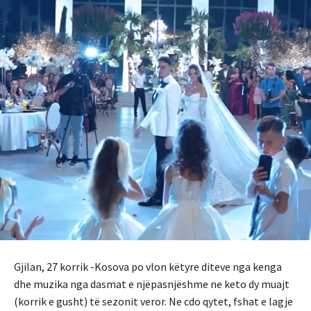
Gjilan, 27 korrik -Kosova po vlon këtyre diteve nga kenga
dhe muzika nga dasmat e njëpasnjëshme ne keto dy muajt
(korrik e gusht) të sezonit veror. Ne cdo qytet, fshat e lagje