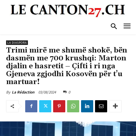
LA DIASPORA
Trimi mirë me shumë shokë, bën
dasmën me 700 krushqi: Marton
djalin e hasretit – Çifti i ri nga
Gjeneva zgjodhi Kosovën për t’u
martuar!
03/08/2024
0
By
La Rédaction