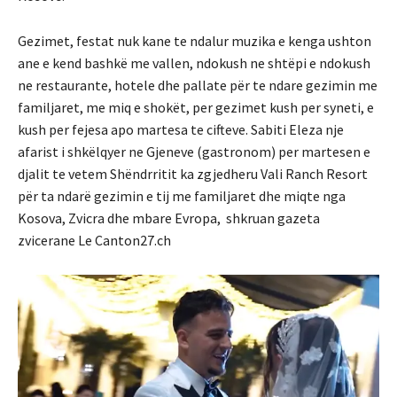
Gezimet, festat nuk kane te ndalur muzika e kenga ushton
ane e kend bashkë me vallen, ndokush ne shtëpi e ndokush
ne restaurante, hotele dhe pallate për te ndare gezimin me
familjaret, me miq e shokët, per gezimet kush per syneti, e
kush per fejesa apo martesa te cifteve. Sabiti Eleza nje
afarist i shkëlqyer ne Gjeneve (gastronom) per martesen e
djalit te vetem Shëndrritit ka zgjedheru Vali Ranch Resort
për ta ndarë gezimin e tij me familjaret dhe miqte nga
Kosova, Zvicra dhe mbare Evropa, shkruan gazeta
zvicerane Le Canton27.ch