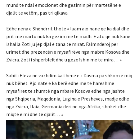
mund te ndal emocionet dhe gezimin për martesëne e
djalit te vetëm, pas tri qikava.
Edhe nëna e Shëndrrit thote « luam ajo nane qe ka djal dhe
prit me martu nuk ka gezim me te madh. E ato qe nuk kane
ishalla Zoti ju jep djal e tana te mirat. Falmnderoj per
urimet dhe prezencën e mysafirëve nga mabre Kosova dhe
Zvicra. Zoti i shperbleft dhe u gezofshin me te mira… »
Sabiti Eleza ne vazhdim ka thënë e « Dasma pa shkom e miq
nuk bëhet. Kjo nate e ka berë edhe me te hareshme
mysafiret te shumtë nga mbare Kosova edhe nga jashte
nga Shqiperia, Maqedonia, Lugina e Presheves, madje edhe
nga Zvicra, Ilaia, Germania deri në nga Afrika, shoket dhe
miqtë e mi dhe te djalit… »