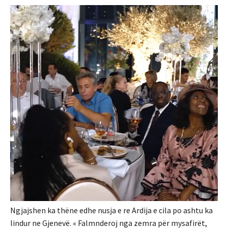
Ngjajshen ka thëne edhe nusja e re Ardija e cila po ashtu ka
lindur ne Gjenevë. « Falmnderoj nga zemra për mysafirët,