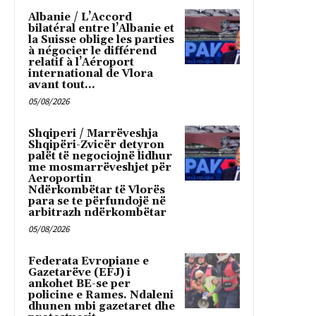
Albanie / L’Accord
bilatéral entre l’Albanie et
la Suisse oblige les parties
à négocier le différend
relatif à l’Aéroport
international de Vlora
avant tout...
05/08/2026
Shqiperi / Marrëveshja
Shqipëri-Zvicër detyron
palët të negociojnë lidhur
me mosmarrëveshjet për
Aeroportin
Ndërkombëtar të Vlorës
para se te përfundojë në
arbitrazh ndërkombëtar
05/08/2026
Federata Evropiane e
Gazetarëve (EFJ) i
ankohet BE-se per
policine e Rames. Ndaleni
dhunen mbi gazetaret dhe