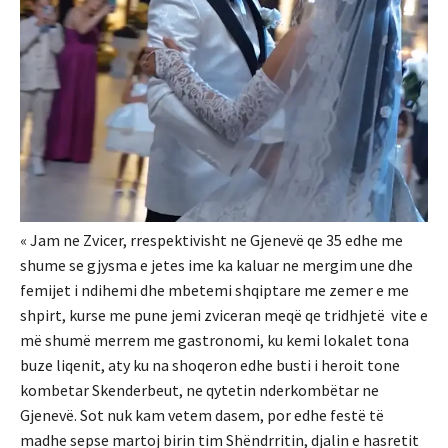
« Jam ne Zvicer, rrespektivisht ne Gjenevë qe 35 edhe me
shume se gjysma e jetes ime ka kaluar ne mergim une dhe
femijet i ndihemi dhe mbetemi shqiptare me zemer e me
shpirt, kurse me pune jemi zviceran meqë qe tridhjetë vite e
më shumë merrem me gastronomi, ku kemi lokalet tona
buze liqenit, aty ku na shoqeron edhe busti i heroit tone
kombetar Skenderbeut, ne qytetin nderkombëtar ne
Gjenevë. Sot nuk kam vetem dasem, por edhe festë të
madhe sepse martoj birin tim Shëndrritin, djalin e hasretit