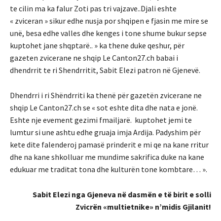
te cilin ma ka falur Zoti pas tri vajzave..Djali eshte
« zviceran » sikur edhe nusja por shqipen e fjasin me mire se
unë, besa edhe valles dhe kenges i tone shume bukur sepse
kuptohet jane shqptarë.. » ka thene duke qeshur, për
gazeten zvicerane ne shqip Le Canton27.ch babai i
dhendrrit te ri Shendrritit, Sabit Elezi patron në Gjenevë.
Dhendrri i ri Shëndrriti ka thenë për gazetën zvicerane ne
shqip Le Canton27.ch se « sot eshte dita dhe nata e jonë.
Eshte nje evement gezimi fmailjarë. kuptohet jemi te
lumtur si une ashtu edhe gruaja imja Ardija. Padyshim për
kete dite falenderoj pamasë prinderit e mi qe na kane rritur
dhe na kane shkolluar me mundime sakrifica duke na kane
edukuar me traditat tona dhe kulturën tone kombtare… ».
Sabit Elezi nga Gjeneva në dasmën e të birit e solli
Zvicrën «multietnike» n’midis Gjilanit!