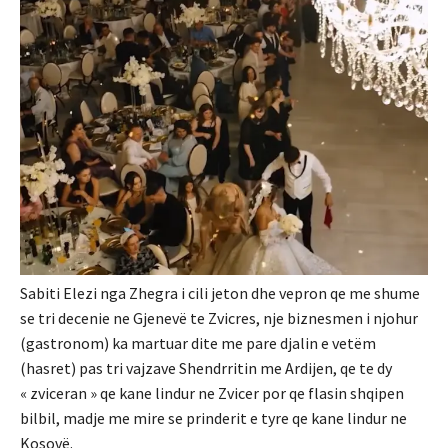
Sabiti Elezi nga Zhegra i cili jeton dhe vepron qe me shume
se tri decenie ne Gjenevë te Zvicres, nje biznesmen i njohur
(gastronom) ka martuar dite me pare djalin e vetëm
(hasret) pas tri vajzave Shendrritin me Ardijen, qe te dy
« zviceran » qe kane lindur ne Zvicer por qe flasin shqipen
bilbil, madje me mire se prinderit e tyre qe kane lindur ne
Kosovë.