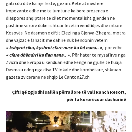
gati cdo dite ka nje feste, gezim..Kete atmesfere
impozante edhe me te lumtur e ka bere prezenca e
diaspores shqiptare te cilet momentalisht gjenden ne
pushime verore duke i shtuar lezetin vendlidjes dhe mbare
Kosovës. Ne dasmen e ciftit Elezi nga Gjenva-Zhegra, motra
dhe vajzat e fshatit me dahire nuk kendonin vetem
« kshyrni cika, kyshrni cfare nuse ka fal nana.. »
, por edhe
« cfare dhëndrri ka flan nana.. ».
Për hater te mysafirve nga
Zvicra dhe Evropa u kenduan edhe kënge ne gjuhe të huaja.
Dasma u ndoq nga disa TV lokale dhe kombëtare, shkruan
gazeta zvicerane ne shqip Le Canton27.ch
Çifti që zgjodhi sallën përrallore të Vali Ranch Resort,
për ta kurorëzuar dashurinë