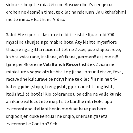
sidmos shoqet e mia këtu ne Kosove dhe Zvicer qe na
erdhen ne dasmën time, te cilat na nderuan. Ja u kthefshmi
me te mira.. » ka thënë Ardija.
Sabit Elezi për te dasem e te birit kishte ftuar mbi 700
mysafire thuajse nga mabre bota. Aty kishte mysafiore
thuajse nga gjtha nacionalitet ne Zvcer, pso shqipatreve,
kishte zviceranë, italianë, afrikanë, germanë etj..me një
fjalë per 48 ore ne
Vali Ranch Resort
ishte « Zvicra ne
miniaturë » sepse aty kishte te gjitha komuniteteve, feve,
racave dhe kulturave te ndryshme te cilet flisnin ne tri-
kater gjuhe (shqip, frengjisht, gjermanisht, anglisht,
italisht..) të botës! Kjo tolerance u pa edhe ne valle ku nje
afrikane vallezotnte me plis te bardhe mbi kokë apo
zvicerani apo italiani benin me duar here pas here
shqiponjen duke kenduar në shqip, shkruan gazeta
zvicerane Le Canton27.ch