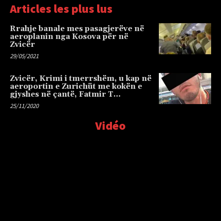
Articles les plus lus
Rrahje banale mes pasagjerëve në
aeroplanin nga Kosova për në
Zvicër
29/05/2021
Zvicër, Krimi i tmerrshëm, u kap në
aeroportin e Zurichüt me kokën e
gjyshes në çantë, Fatmir T…
25/11/2020
Vidéo