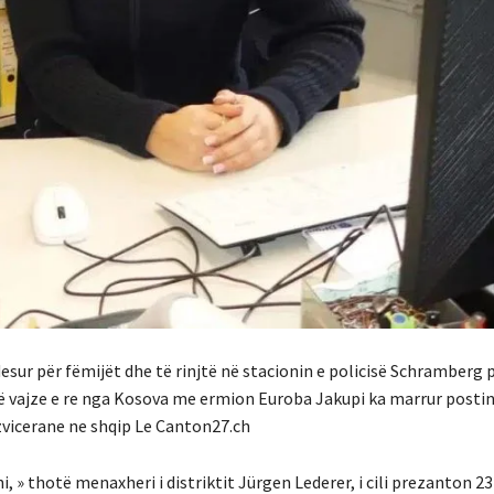
sur për fëmijët dhe të rinjtë në stacionin e policisë Schramberg 
një vajze e re nga Kosova me ermion Euroba Jakupi ka marrur postin 
 zvicerane ne shqip Le Canton27.ch
, » thotë menaxheri i distriktit Jürgen Lederer, i cili prezanton 23