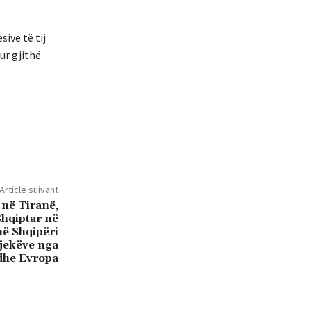
ive të tij
ur gjithë
Article suivant
 në Tiranë,
Shqiptar në
në Shqipëri
jekëve nga
 dhe Evropa