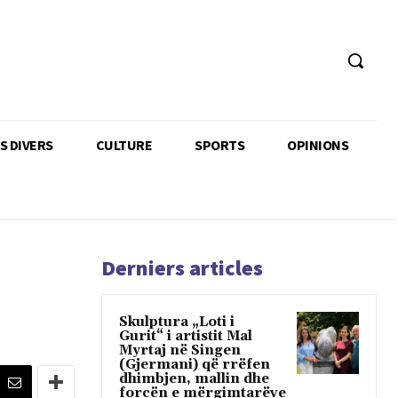
TS DIVERS
CULTURE
SPORTS
OPINIONS
Derniers articles
Skulptura „Loti i
Gurit“ i artistit Mal
Myrtaj në Singen
(Gjermani) që rrëfen
dhimbjen, mallin dhe
forcën e mërgimtarëve