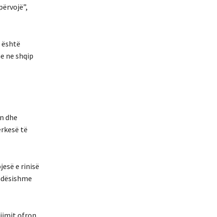
përvojë”,
i është
ne ne shqip
in dhe
rkesë të
jesë e rinisë
ëndësishme
ijimit ofron