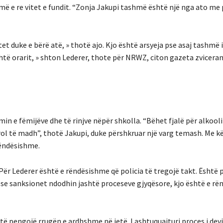
 e re vitet e fundit.
“Zonja Jakupi tashmë është një nga ato me 
et duke e bërë atë, » thotë ajo.
Kjo është arsyeja pse asaj tashmë 
shtë orarit, » shton Lederer, thote për NRWZ, citon gazeta zvicera
in e fëmijëve dhe të rinjve nëpër shkolla.
“Bëhet fjalë për alkool
 rol të madh”, thotë Jakupi, duke përshkruar një varg temash.
Me kë
rëndësishme.
Për Lederer është e rëndësishme që policia të tregojë takt.
Është p
Nëse sanksionet ndodhin jashtë proceseve gjyqësore, kjo është e r
 të pengojë rrugën e ardhshme në jetë.
I ashtuquajturi proces i dev