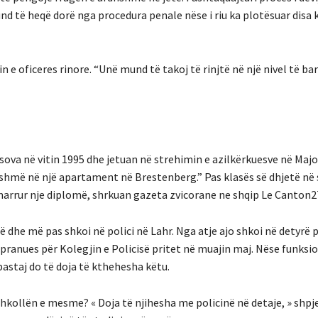
und të heqë dorë nga procedura penale nëse i riu ka plotësuar disa 
n e oficeres rinore.
“Unë mund të takoj të rinjtë në një nivel të ba
ova në vitin 1995 dhe jetuan në strehimin e azilkërkuesve në Majo
shmë në një apartament në Brestenberg.” Pas klasës së dhjetë në 
arrur nje diplomë, shrkuan gazeta zvicorane ne shqip Le Canton2
ë dhe më pas shkoi në polici në Lahr.
Nga atje ajo shkoi në detyrë 
pranues për Kolegjin e Policisë pritet në muajin maj.
Nëse funksio
pastaj do të doja të kthehesha këtu.
 shkollën e mesme?
« Doja të njihesha me policinë në detaje, » shpj