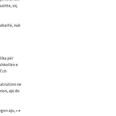
kushte, siç
rabartë, nuk
lika për
shkollën e
7.ch
patrullimi në
non, ajo do
egon ajo, « e