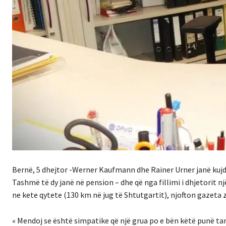
Bernë, 5 dhejtor -Werner Kaufmann dhe Rainer Urner janë kujde
Tashmë të dy janë në pension – dhe që nga fillimi i dhjetorit 
ne kete qytete (130 km në jug të Shtutgartit), njofton gazeta
« Mendoj se është simpatike që një grua po e bën këtë punë tani