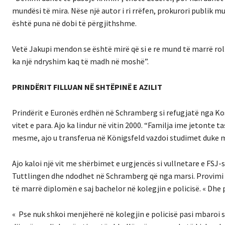
mundësi të mira.
Nëse një autor i ri rrëfen, prokurori publik m
është puna në dobi të përgjithshme.
Vetë Jakupi mendon se është mirë që si e re mund të marrë roli
ka një ndryshim kaq të madh në moshë”.
PRINDËRIT FILLUAN NË SHTËPINË E AZILIT
Prindërit e Euronës erdhën në Schramberg si refugjatë nga Kos
vitet e para.
Ajo ka lindur në vitin 2000.
“Familja ime jetonte ta
mesme, ajo u transferua në Königsfeld vazdoi studimet duke m
Ajo kaloi një vit me shërbimet e urgjencës si vullnetare e FSJ-s
Tuttlingen dhe ndodhet në Schramberg që nga marsi.
Provimi 
të marrë diplomën e saj bachelor në kolegjin e policisë.
« Dhe 
«
Pse nuk shkoi menjëherë në kolegjin e policisë pasi mbaroi