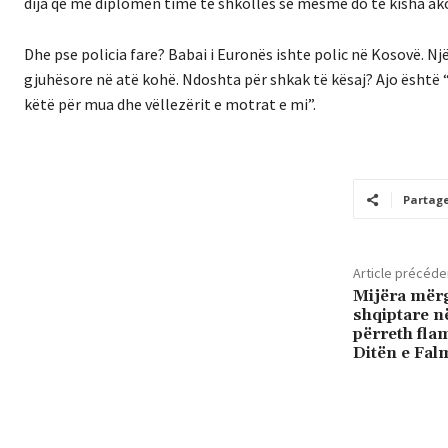
dija që me diplomën time të shkollës së mesme do të kisha a
Dhe pse policia fare?
Babai i Euronës ishte polic në Kosovë.
Një
gjuhësore në atë kohë.
Ndoshta për shkak të kësaj?
Ajo është 
këtë për mua dhe vëllezërit e motrat e mi”.
Partag
Article précéde
Mijëra mërg
shqiptare n
përreth fla
Ditën e Fal