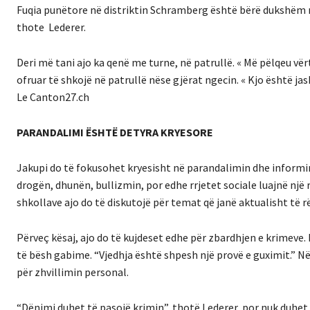
Fuqia punëtore në distriktin Schramberg është bërë dukshëm më
thote Lederer.
Deri më tani ajo ka qenë me turne, në patrullë.
« Më pëlqeu vërt
ofruar të shkojë në patrullë nëse gjërat ngecin.
« Kjo është ja
Le Canton27.ch
PARANDALIMI ËSHTË DETYRA KRYESORE
Jakupi do të fokusohet kryesisht në parandalimin dhe informim
drogën, dhunën, bullizmin, por edhe rrjetet sociale luajnë një
shkollave ajo do të diskutojë për temat që janë aktualisht të 
Përveç kësaj, ajo do të kujdeset edhe për zbardhjen e krimeve.
të bësh gabime.
“Vjedhja është shpesh një provë e guximit.” 
për zhvillimin personal.
“Dënimi duhet të pasojë krimin”, thotë Lederer, por nuk duhet