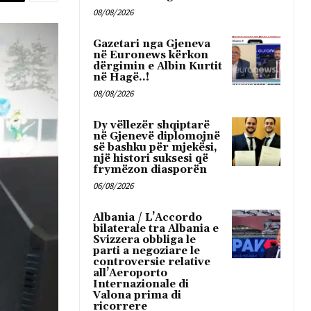
08/08/2026
Gazetari nga Gjeneva
në Euronews kërkon
dërgimin e Albin Kurtit
në Hagë..!
08/08/2026
Dy vëllezër shqiptarë
në Gjenevë diplomojnë
së bashku për mjekësi,
një histori suksesi që
frymëzon diasporën
06/08/2026
Albania / L’Accordo
bilaterale tra Albania e
Svizzera obbliga le
parti a negoziare le
controversie relative
all’Aeroporto
Internazionale di
Valona prima di
ricorrere