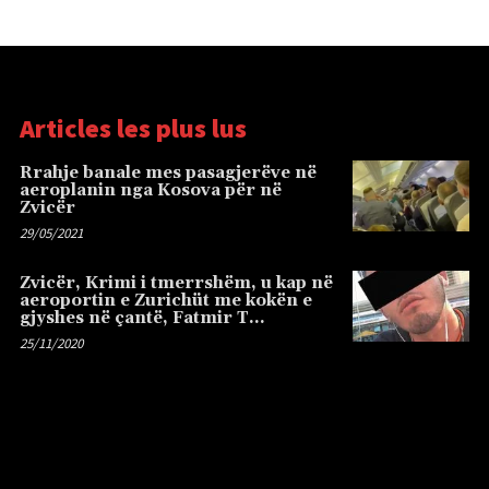
Articles les plus lus
Rrahje banale mes pasagjerëve në
aeroplanin nga Kosova për në
Zvicër
29/05/2021
Zvicër, Krimi i tmerrshëm, u kap në
aeroportin e Zurichüt me kokën e
gjyshes në çantë, Fatmir T…
25/11/2020