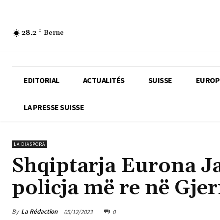
28.2
C
Berne
EDITORIAL
ACTUALITÉS
SUISSE
EUROP
LA PRESSE SUISSE
LA DIASPORA
Shqiptarja Eurona Ja
policja më re në Gje
By
La Rédaction
05/12/2023
0