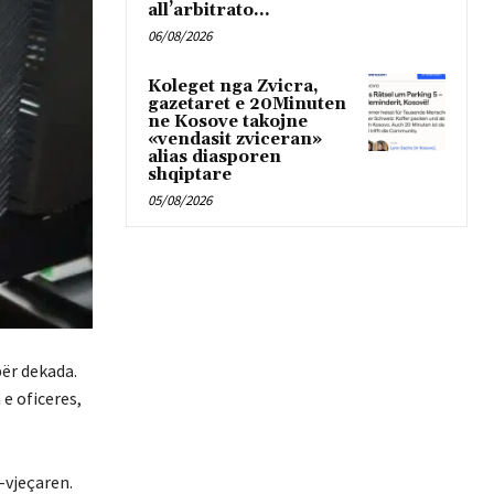
all’arbitrato...
06/08/2026
Koleget nga Zvicra,
gazetaret e 20Minuten
ne Kosove takojne
«vendasit zviceran»
alias diasporen
shqiptare
05/08/2026
për dekada.
e oficeres,
-vjeçaren.