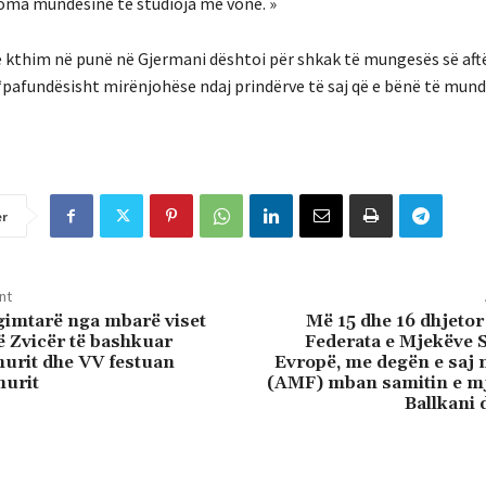
koma mundësinë të studioja më vonë. »
 kthim në punë në Gjermani dështoi për shkak të mungesës së aftës
“pafundësisht mirënjohëse ndaj prindërve të saj që e bënë të mund
er
nt
imtarë nga mbarë viset
Më 15 dhe 16 dhjetor
ë Zvicër të bashkuar
Federata e Mjekëve 
murit dhe VV festuan
Evropë, me degën e saj 
murit
(AMF) mban samitin e m
Ballkani