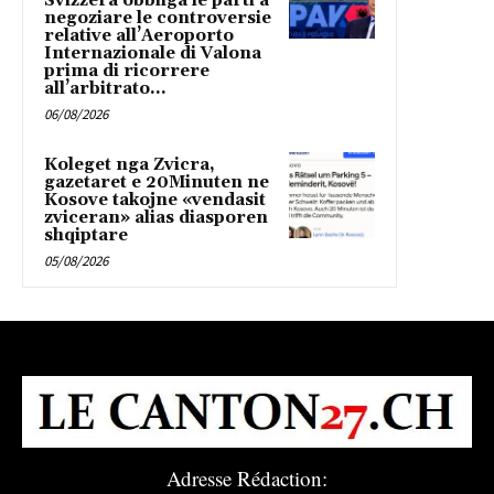
Svizzera obbliga le parti a
negoziare le controversie
relative all’Aeroporto
Internazionale di Valona
prima di ricorrere
all’arbitrato...
06/08/2026
Koleget nga Zvicra,
gazetaret e 20Minuten ne
Kosove takojne «vendasit
zviceran» alias diasporen
shqiptare
05/08/2026
Adresse Rédaction: