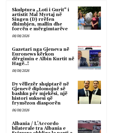
Skulptura „Loti i Gurit“ i
artistit Mal Myrtaj në
Singen (D) rrëfen
dhimbjen, mallin dhe
forcën e mërgimtarëve
08/08/2026
Gazetari nga Gjeneva në
Euronews kërkon
dërgimin e Albin Kurtit në
Hagë..!
08/08/2026
Dy vëllezër shqiptarë në
Gjenevë diplomojnë së
bashku për mjekësi, një
histori suksesi që
frymëzon diasporën
06/08/2026
Albania / L’Accordo
bilaterale tra Albania e