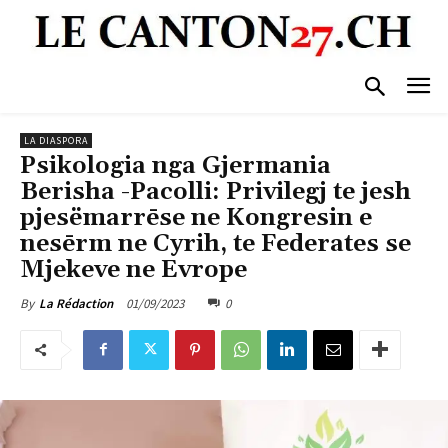
LA DIASPORA
Psikologia nga Gjermania
Berisha -Pacolli: Privilegj te jesh
pjesëmarrēse ne Kongresin e
nesērm ne Cyrih, te Federates se
Mjekeve ne Evrope
01/09/2023
0
By
La Rédaction