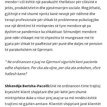
mendor i cili është një parakusht thelbësor për cilësinë e
jetës, produktivtetin dhe pjesëmarrjen sociale. Megjithatë,
gjithnjë e më shumë njerëz kanë nevojë për ndihmë dhe
terapi profesionale për shkak të problemeve psikologjike
ose një dëmtimi të mirëqenies së tyre mendore që pa
dyshim se pandemia e ka shkaktuar. Sëmundjet mendore
janë ndër shkaqet më të shpeshta të mungesave më të
gjata për shkak të paaftësisë për punë dhe daljes në pension
të parakohshëm në Gjermani.
* Ne ordinancen e juaj ne Gjermsni sigurisht keni paciente
edhe shqiotare. Per cka ata vijne, per cka ata ankohen, cfsre
hallesh kane?
Shkendije Berisha-Pacolli:
Unë në ordinancen time trajtoj
kryesisht klient shqiptarë dhe për këtë jam shumë
mirënjohëse duke u nisur prej asaj se sa më rendësi është
trajtimi në gjuhën amtare. Klientët shqiptarë janë klientët