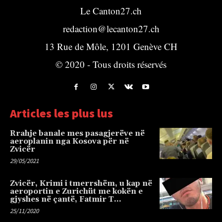
Le Canton27.ch
redaction@lecanton27.ch
13 Rue de Môle, 1201 Genève CH
© 2020 - Tous droits réservés
Articles les plus lus
Rrahje banale mes pasagjerëve në
aeroplanin nga Kosova për në
Zvicër
29/05/2021
Zvicër, Krimi i tmerrshëm, u kap në
aeroportin e Zurichüt me kokën e
gjyshes në çantë, Fatmir T…
25/11/2020