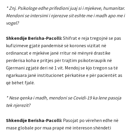
* Znj. Psikologe edhe prifedioni juaj si i mjekeve, humanitar.
Mendoni se intersimi i njerezve sit eshte me i madh apo me i
vogel?
Shkendije Berisha-Pacolli:
Shifrat e reja tregojnë se pas
kufizimeve gjatë pandemisë së korones vizitat në
ordinancat e mjekëve janë rritur në mënyrë drastike
perderisa koha e pritjes për trajtim psikoteraupik në
Gjermani zgjatë deri në 1 vit. Mendoj se kjo tregon sa të
ngarkuara janë institucionet përkatëse e për pacientët as
që bëhet fjalë.
* Nese qenka i madh, mendoni se Covidi-19 ka lene pasoja
tek njerezit?
Shkendije Berisha-Pacolli:
Pasojat po vërehen edhe në
mase globale por mua prapë më intereson shëndeti