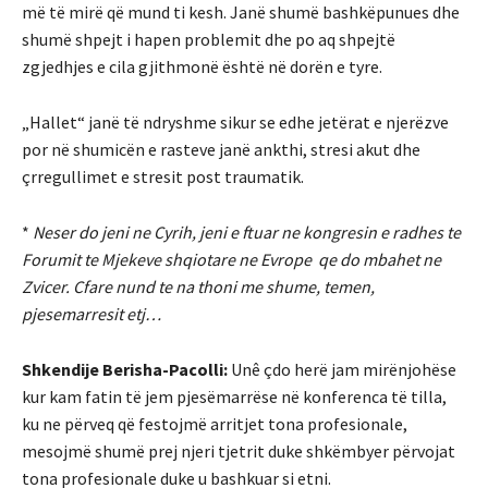
më të mirë që mund ti kesh. Janë shumë bashkëpunues dhe
shumë shpejt i hapen problemit dhe po aq shpejtë
zgjedhjes e cila gjithmonë është në dorën e tyre.
„Hallet“ janë të ndryshme sikur se edhe jetërat e njerëzve
por në shumicën e rasteve janë ankthi, stresi akut dhe
çrregullimet e stresit post traumatik.
*
Neser do jeni ne Cyrih, jeni e ftuar ne kongresin e radhes te
Forumit te Mjekeve shqiotare ne Evrope qe do mbahet ne
Zvicer. Cfare nund te na thoni me shume, temen,
pjesemarresit etj…
Shkendije Berisha-Pacolli:
Unê çdo herë jam mirënjohëse
kur kam fatin të jem pjesëmarrëse në konferenca të tilla,
ku ne përveq që festojmë arritjet tona profesionale,
mesojmë shumë prej njeri tjetrit duke shkëmbyer përvojat
tona profesionale duke u bashkuar si etni.