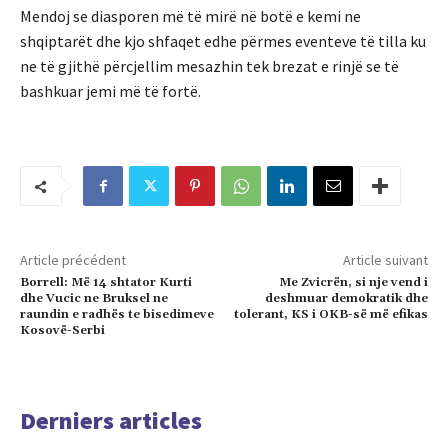
Mendoj se diasporen më të mirë në botë e kemi ne
shqiptarët dhe kjo shfaqet edhe përmes eventeve të tilla ku
ne të gjithë përcjellim mesazhin tek brezat e rinjë se të
bashkuar jemi më të fortë.
Article précédent
Article suivant
Borrell: Më 14 shtator Kurti
Me Zvicrën, si nje vend i
dhe Vucic ne Bruksel ne
deshmuar demokratik dhe
raundin e radhës te bisedimeve
tolerant, KS i OKB-së më efikas
Kosovë-Serbi
Derniers articles