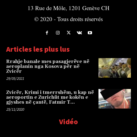
13 Rue de Môle, 1201 Genève CH
© 2020 - Tous droits réservés
Articles les plus lus
Rrahje banale mes pasagjerëve në
aeroplanin nga Kosova për në
Zvicër
29/05/2021
Zvicër, Krimi i tmerrshëm, u kap në
aeroportin e Zurichüt me kokën e
gjyshes në çantë, Fatmir T…
25/11/2020
Vidéo