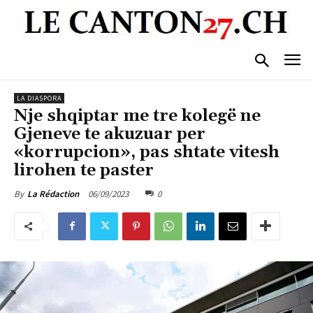
LA DIASPORA
Nje shqiptar me tre kolegë ne
Gjeneve te akuzuar per
«korrupcion», pas shtate vitesh
lirohen te paster
06/09/2023
0
By
La Rédaction