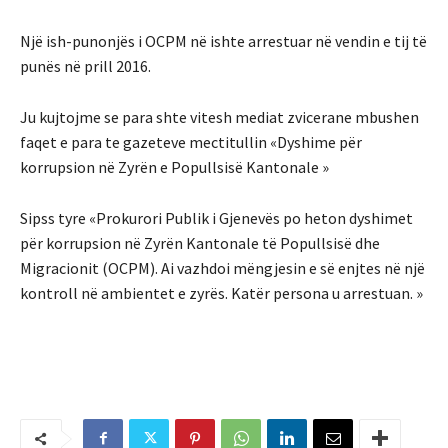
Një ish-punonjës i OCPM në ishte arrestuar në vendin e tij të
punës në prill 2016.
Ju kujtojme se para shte vitesh mediat zvicerane mbushen
faqet e para te gazeteve mectitullin «Dyshime për
korrupsion në Zyrën e Popullsisë Kantonale »
Sipss tyre «Prokurori Publik i Gjenevës po heton dyshimet
për korrupsion në Zyrën Kantonale të Popullsisë dhe
Migracionit (OCPM). Ai vazhdoi mëngjesin e së enjtes në një
kontroll në ambientet e zyrës. Katër persona u arrestuan. »