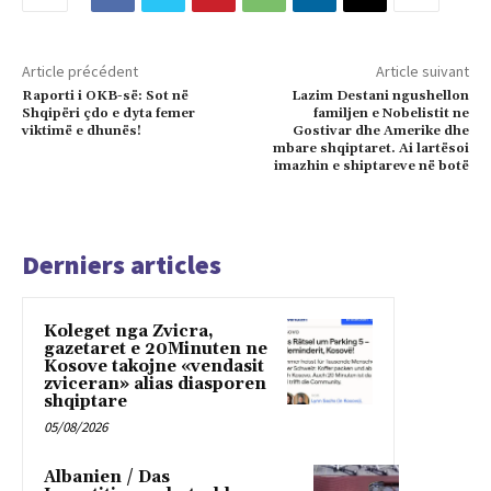
Article précédent
Article suivant
Raporti i OKB-së: Sot në
Lazim Destani ngushellon
Shqipëri çdo e dyta femer
familjen e Nobelistit ne
viktimë e dhunës!
Gostivar dhe Amerike dhe
mbare shqiptaret. Ai lartësoi
imazhin e shiptareve në botë
Derniers articles
Koleget nga Zvicra,
gazetaret e 20Minuten ne
Kosove takojne «vendasit
zviceran» alias diasporen
shqiptare
05/08/2026
Albanien / Das