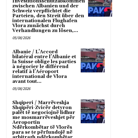
Investitionsschutzabkommen
zwischen Albanien und der
Schweiz verpflichtet die
Parteien, den Streit über den
internationalen Flughafen
Vlora zunächst durch
Verhandlungen zu lösen,...
05/08/2026
Albanie / L’Accord
bilatéral entre l’Albanie et
la Suisse oblige les parties
à négocier le différend
relatif à l’Aéroport
international de Vlora
avant tout...
05/08/2026
Shqiperi / Marrëveshja
Shqipëri-Zvicër detyron
palët të negociojnë lidhur
me mosmarrëveshjet për
Aeroportin
Ndërkombëtar të Vlorës
para se te përfundojë në
arbitrazh ndërkombëtar