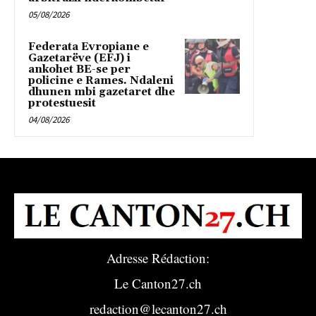
05/08/2026
Federata Evropiane e
Gazetarëve (EFJ) i
ankohet BE-se per
policine e Rames. Ndaleni
dhunen mbi gazetaret dhe
protestuesit
04/08/2026
Adresse Rédaction:
Le Canton27.ch
redaction@lecanton27.ch