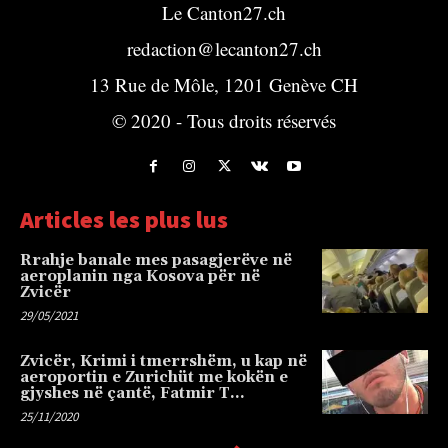
Le Canton27.ch
redaction@lecanton27.ch
13 Rue de Môle, 1201 Genève CH
© 2020 - Tous droits réservés
Articles les plus lus
Rrahje banale mes pasagjerëve në
aeroplanin nga Kosova për në
Zvicër
29/05/2021
Zvicër, Krimi i tmerrshëm, u kap në
aeroportin e Zurichüt me kokën e
gjyshes në çantë, Fatmir T…
25/11/2020