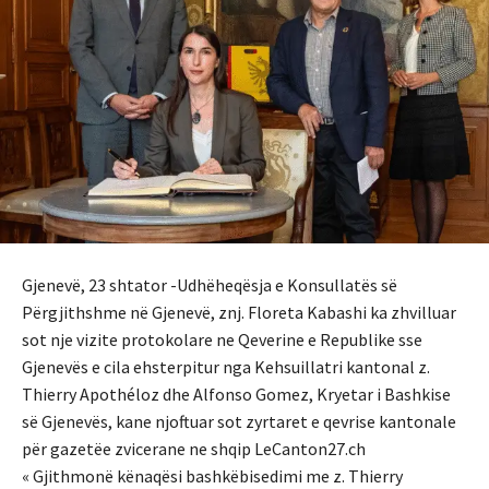
Gjenevë, 23 shtator -Udhëheqësja e Konsullatës së
Përgjithshme në Gjenevë, znj. Floreta Kabashi ka zhvilluar
sot nje vizite protokolare ne Qeverine e Republike sse
Gjenevës e cila ehsterpitur nga Kehsuillatri kantonal z.
Thierry Apothéloz dhe Alfonso Gomez, Kryetar i Bashkise
së Gjenevës, kane njoftuar sot zyrtaret e qevrise kantonale
për gazetëe zvicerane ne shqip LeCanton27.ch
« Gjithmonë kënaqësi bashkëbisedimi me z. Thierry