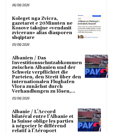
06/08/2026
Koleget nga Zvicra,
gazetaret e 20Minuten ne
Kosove takojne «vendasit
zviceran» alias diasporen
shqiptare
05/08/2026
Albanien / Das
Investitionsschutzabkommen
zwischen Albanien und der
Schweiz verpflichtet die
Parteien, den Streit über den
internationalen Flughafen
Vlora zunächst durch
Verhandlungen zu lösen,...
05/08/2026
Albanie / L’Accord
bilatéral entre l’Albanie et
la Suisse oblige les parties
à négocier le différend
relatif à l’Aéroport