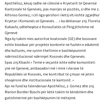
Apothéloz, kësaj radhe në cilësinë e Kryetarit të Qeverisë
Kantonale të Gjenevës, pas marrjes së pozitës, si dhe me z.
Alfonso Gomez, i cili nga qershori i këtij viti është zgjedhur
Kryetar i Komunës së Gjenevës… » ka deklaruar znj. Floreta
Kabashi, udhëheqëse e Konsullatës së Përgjithshme në
Gjenevë
Nga ky takim mes autoritve knatonale (GE) dhe kosovare
eshte biseduar për projekte konkrete në fushën e edukimit
dhe kulturës, me synim thellimin e bashkëpunimit
ndërinstitucional ndërmjet Kosovës dhe Gjenevës.
Spas znj.Kbashi « Temë e veçantë ishte edhe komuniteti
ynë në Gjenevë, ambasadori më i mirë i vlerave të
Republikës së Kosovës, me kontribut të çmuar në jetën
shoqërore dhe institucionale të kantonit. »
Ajo ne fund ka falenderuar Apothéloz, z. Gomez dhe znj.
Marion Bordier Büschi për këtë takim të këndshëm dhe
gatishmërinë për bashkëpunim të mëtejmë.