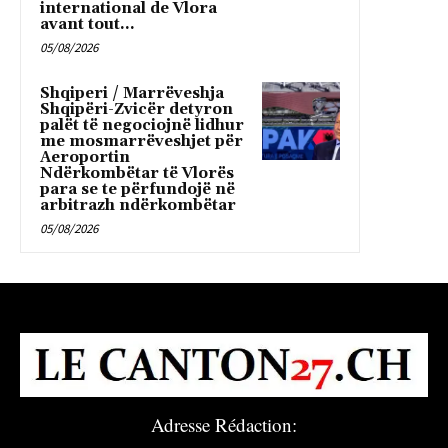
international de Vlora
avant tout...
05/08/2026
Shqiperi / Marrëveshja
Shqipëri-Zvicër detyron
palët të negociojnë lidhur
me mosmarrëveshjet për
Aeroportin
Ndërkombëtar të Vlorës
para se te përfundojë në
arbitrazh ndërkombëtar
05/08/2026
Adresse Rédaction: