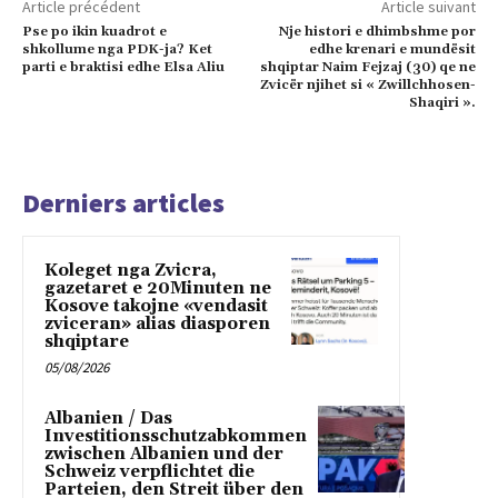
Article précédent
Article suivant
Pse po ikin kuadrot e
Nje histori e dhimbshme por
shkollume nga PDK-ja? Ket
edhe krenari e mundësit
parti e braktisi edhe Elsa Aliu
shqiptar Naim Fejzaj (30) qe ne
Zvicër njihet si « Zwillchhosen-
Shaqiri ».
Derniers articles
Koleget nga Zvicra,
gazetaret e 20Minuten ne
Kosove takojne «vendasit
zviceran» alias diasporen
shqiptare
05/08/2026
Albanien / Das
Investitionsschutzabkommen
zwischen Albanien und der
Schweiz verpflichtet die
Parteien, den Streit über den