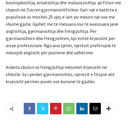
boshnjakishtja, kroatishtja dhe malazezishtja që fliten më
shpesh në Zvicrën gjermanishtfolëse. Gati një e katërta e
popullsisë së moshës 25 vjeç e lart po mëson një ose më
shumë gjuhë. Gjuhët më të mësuara ose të avancuara janë
anglishtja, gjermanishtja dhe frëngjishtja. Për
gjermanishten dhe frëngjishten, kjo është kryesisht për
arsye profesionale. Nga ana tjetër, njerëzit preferojnë të
mësojnë anglisht për pushime dhe udhëtime.
Anketa zbulon se frëngjishtja mësohet kryesisht në
shkollë. Sa i përket gjermanishtes, njerëzit e fitojnë atë
kryesisht përmes punës ose kurseve të gjuhës.