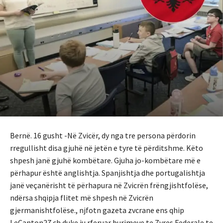
Bernë. 16 gusht -Në Zvicër, dy nga tre persona përdorin
rregullisht disa gjuhë në jetën e tyre të përditshme. Këto
shpesh janë gjuhë kombëtare. Gjuha jo-kombëtare më e
përhapur është anglishtja. Spanjishtja dhe portugalishtja
janë veçanërisht të përhapura në Zvicrën frëngjishtfolëse,
ndërsa shqipja flitet më shpesh në Zvicrën
gjermanishtfolëse., njfotn gazeta zvcrane ens qhip
LeCanton27.ch duke ju rferuar burimeve te Zyres Federale te