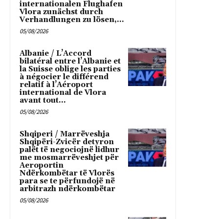
internationalen Flughafen
Vlora zunächst durch
Verhandlungen zu lösen,...
05/08/2026
Albanie / L’Accord
bilatéral entre l’Albanie et
la Suisse oblige les parties
à négocier le différend
relatif à l’Aéroport
international de Vlora
avant tout...
05/08/2026
Shqiperi / Marrëveshja
Shqipëri-Zvicër detyron
palët të negociojnë lidhur
me mosmarrëveshjet për
Aeroportin
Ndërkombëtar të Vlorës
para se te përfundojë në
arbitrazh ndërkombëtar
05/08/2026