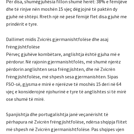
Për disa, shumëgjuhësia fillon shumë herët: 38% e fëmijëve
dhe të rinjve nën moshën 15 vjeç dëgjojnë të paktën dy
gjuhë në shtëpi. Rreth një në pesë fëmijë flet disa gjuhë me
prindërit e tyre.
Dallimet midis Zvicrës gjermanishtfolëse dhe asaj
frëngjishtfolëse
Përveç gjuhëve kombëtare, anglishtja është gjuha më e
përdorur. Në rajonin gjermanishtfolës, më shumë njerëz
përdorin anglishten sesa frëngjishten, dhe në Zvicrën
frëngjishtfolëse, më shpesh sesa gjermanishten. Sipas
FSO-së, gjysma e mirë e njerëzve të moshës 15 deri në 64
vjeç e konsiderojnë njohurinë e tyre të anglishtes si të mirë
ose shumë të mirë.
Spanjishtja dhe portugalishtja janë veçanërisht të
përhapura në Zvicrën frëngjishtfolëse, ndërsa shqipja flitet
më shpesh në Zvicrën gjermanishtfolëse. Pas shqipes vjen