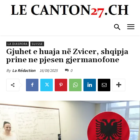
LA DIASPORA
SUISSE
Gjuhet e huaja në Zvicer, shqipja
prine ne pjesen gjermanofone
16/08/2025
0
By
La Rédaction