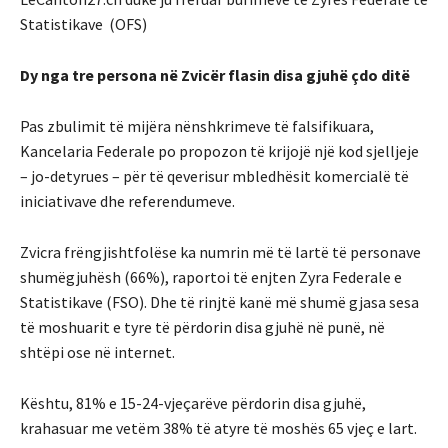
Statistikave (OFS)
Dy nga tre persona në Zvicër flasin disa gjuhë çdo ditë
Pas zbulimit të mijëra nënshkrimeve të falsifikuara,
Kancelaria Federale po propozon të krijojë një kod sjelljeje
– jo-detyrues – për të qeverisur mbledhësit komercialë të
iniciativave dhe referendumeve.
Zvicra frëngjishtfolëse ka numrin më të lartë të personave
shumëgjuhësh (66%), raportoi të enjten Zyra Federale e
Statistikave (FSO). Dhe të rinjtë kanë më shumë gjasa sesa
të moshuarit e tyre të përdorin disa gjuhë në punë, në
shtëpi ose në internet.
Kështu, 81% e 15-24-vjeçarëve përdorin disa gjuhë,
krahasuar me vetëm 38% të atyre të moshës 65 vjeç e lart.