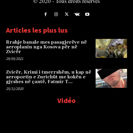
© 2020 - Tous droits réservés
Articles les plus lus
Rrahje banale mes pasagjerëve në
aeroplanin nga Kosova për në
Zvicër
29/05/2021
Zvicër, Krimi i tmerrshëm, u kap në
aeroportin e Zurichüt me kokën e
gjyshes në çantë, Fatmir T…
25/11/2020
Vidéo