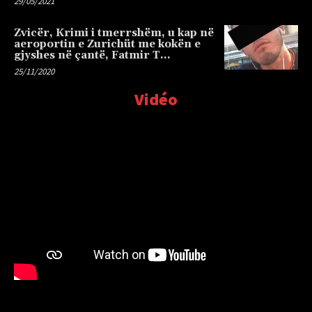
29/05/2021
Zvicër, Krimi i tmerrshëm, u kap në
aeroportin e Zurichüt me kokën e
gjyshes në çantë, Fatmir T…
25/11/2020
Vidéo