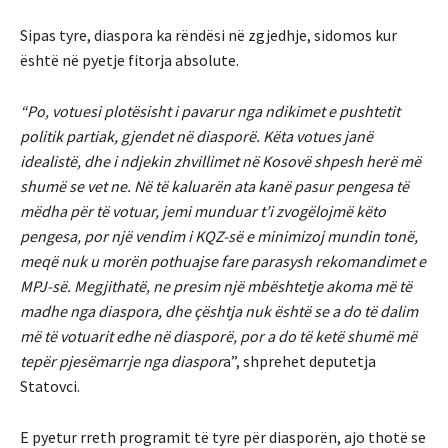
Sipas tyre, diaspora ka rëndësi në zgjedhje, sidomos kur
është në pyetje fitorja absolute.
“Po, votuesi plotësisht i pavarur nga ndikimet e pushtetit
politik partiak, gjendet në diasporë. Këta votues janë
idealistë, dhe i ndjekin zhvillimet në Kosovë shpesh herë më
shumë se vet ne. Në të kaluarën ata kanë pasur pengesa të
mëdha për të votuar, jemi munduar t’i zvogëlojmë këto
pengesa, por një vendim i KQZ-së e minimizoj mundin tonë,
meqë nuk u morën pothuajse fare parasysh rekomandimet e
MPJ-së. Megjithatë, ne presim një mbështetje akoma më të
madhe nga diaspora, dhe çështja nuk është se a do të dalim
më të votuarit edhe në diasporë, por a do të ketë shumë më
tepër pjesëmarrje nga diaspor
a”, shprehet deputetja
Statovci.
E pyetur rreth programit të tyre për diasporën, ajo thotë se