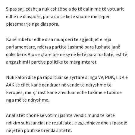
Sipas saj, çështja nuk është se a do të dalin më të votuarit
edhe në diasporë, por a do të ketë shumë më tepër
pjesëmarrje nga diaspora.
Kanë mbetur edhe disa muaj deri te zgjedhjet e reja
parlamentare, ndërsa partitë tashmë para fushatë janë
duke bërë. Ajo se çfarë bie në sy në këtë para fushatë, është
angazhimi i partive politike te mërgimtarët.
Nuk kalon ditë pa raportuar se zyrtarë si nga VV, PDK, LDK e
AAK të cilët kanë qëndruar në vende të ndryshme të
Evropës, me ç’ rast kanë zhvilluar edhe takime e tubime
nga më të ndryshme.
Analistët thonë se votimi jashtë vendit mund të ketë
ndikim substancial në rezultatet e zgjedhjeve dhe si pasojë
në jetën politike brenda shtetit.