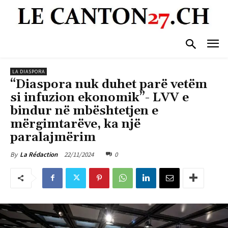
LA DIASPORA
“Diaspora nuk duhet parë vetëm
si infuzion ekonomik”- LVV e
bindur në mbështetjen e
mërgimtarëve, ka një
paralajmërim
22/11/2024
0
By
La Rédaction