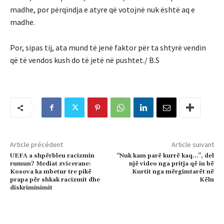
madhe, por përqindja e atyre që votojnë nuk është aq e
madhe.
Por, sipas tij, ata mund të jenë faktor për ta shtyrë vendin
që të vendos kush do të jetë në pushtet./ B.S
Article précédent
Article suivant
UEFA a shpërbleu racizmin
“Nuk kam parë kurrë kaq…”, del
rumun? Mediat zvicerane:
një video nga pritja që iu bë
Kosova ka mbetur tre pikë
Kurtit nga mërgimtarët në
prapa për shkak racizmit dhe
Këln
diskriminimit