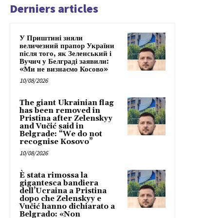
Derniers articles
У Приштині зняли
величезний прапор України
після того, як Зеленський і
Вучич у Белграді заявили:
«Ми не визнаємо Косово»
10/08/2026
The giant Ukrainian flag
has been removed in
Pristina after Zelenskyy
and Vučić said in
Belgrade: “We do not
recognise Kosovo”
10/08/2026
È stata rimossa la
gigantesca bandiera
dell’Ucraina a Pristina
dopo che Zelenskyy e
Vučić hanno dichiarato a
Belgrado: «Non