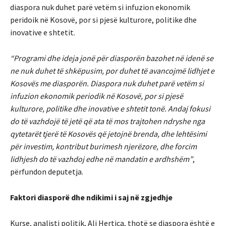
diaspora nuk duhet parë vetëm si infuzion ekonomik
peridoik në Kosovë, por si pjesë kulturore, politike dhe
inovative e shtetit.
“Programi dhe ideja jonë për diasporën bazohet në idenë se
ne nuk duhet të shkëpusim, por duhet të avancojmë lidhjet e
Kosovës me diasporën. Diaspora nuk duhet parë vetëm si
infuzion ekonomik periodik në Kosovë, por si pjesë
kulturore, politike dhe inovative e shtetit tonë. Andaj fokusi
do të vazhdojë të jetë që ata të mos trajtohen ndryshe nga
qytetarët tjerë të Kosovës që jetojnë brenda, dhe lehtësimi
për investim, kontribut burimesh njerëzore, dhe forcim
lidhjesh do të vazhdoj edhe në mandatin e ardhshëm”
,
përfundon deputetja.
Faktori diasporë dhe ndikimi i saj në zgjedhje
Kurse, analisti politik, Ali Hertica, thotë se diaspora është e