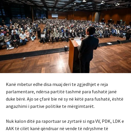
Kanë mbetur edhe disa muaj deri te zgjedhjet e reja
parlamentare, ndërsa partitë tashmë para fushatë janë
duke bërë. Ajo se çfarë bie në sy në këtë para fushatë, është
angazhimi i partive politike te mërgimtarët.
Nuk kalon ditë pa raportuar se zyrtarë si nga VV, PDK, LDK e
AAK të cilët kanë qëndruar në vende të ndryshme të