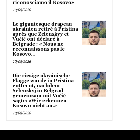
riconosciamo il Kosovo»
10/08/2026
Le gigantesque drapeau
ukrainien retiré à Pristina
après que Zelenskyy et
Vučić ont déclaré à
Belgrade : « Nous ne
reconnaissons pas le
Kosovo...
10/08/2026
Die riesige ukrainische
Flagge wurde in Pristina
entfernt, nachdem
Selenskyj in Belgrad
gemeinsam mit Vučić
sagte: «Wir erkennen
Kosovo nicht an.»
10/08/2026