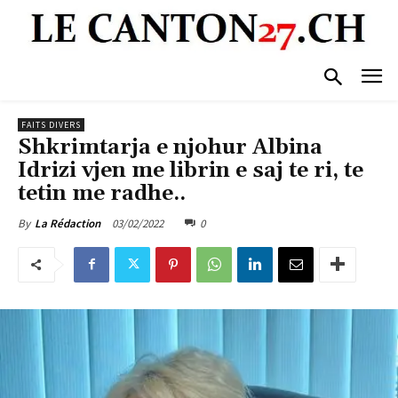
FAITS DIVERS
Shkrimtarja e njohur Albina
Idrizi vjen me librin e saj te ri, te
tetin me radhe..
03/02/2022
0
By
La Rédaction