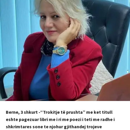
Berne, 3 shkurt -“Trokitje të prushta” me ket titull
eshte pagezuar libri me i ri me poezi i teti me radhe i
shkrimtares sone te njohur gjithandej trojeve