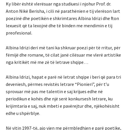
Ky libër është vlerësuar nga studiuesi i njohur Prof. dr.
Anton Nikë Berisha, i cili në parathënien e tij vlerëson lart
poezinë dhe poetikën e shkrimtares Albina Idrizi dhe fton
lexuesit që ta lexojnë dhe të binden me mendimin e tij
preofesional.
Albina Idrizi deri më tani ka shkruar poezi për të rritur, për
fëmijë dhe romane, të cilat janë cilësuar me vlerë artistike
nga kritikët më me zë të letrave shqipe…
Albina Idrizi, hapat e parë në letrat shqipe i beri që para tri
deveniesh, përmes revistës letrare “Pionieri”, për t’u
sprovuar më pas me talentin e saj krijues edhe në
periodikun e kohës dhe një serë konkursesh letrare, ku
krijimtaria e saj, nuk mbeti e pavërejtur dhe, njëkohësisht
edhe u shpërblye.
Në vitin 1997-të, ajo vjen me përmbledhjen e parë poetike,