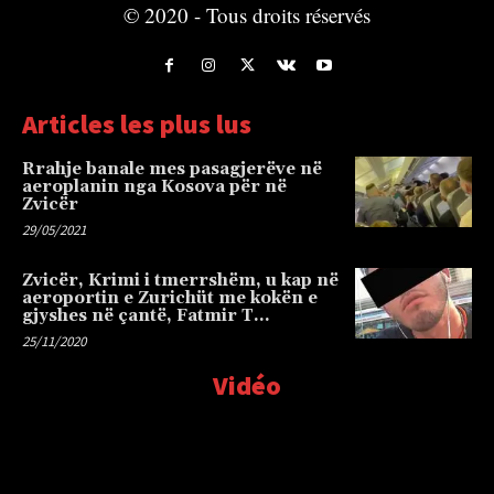
© 2020 - Tous droits réservés
Articles les plus lus
Rrahje banale mes pasagjerëve në
aeroplanin nga Kosova për në
Zvicër
29/05/2021
Zvicër, Krimi i tmerrshëm, u kap në
aeroportin e Zurichüt me kokën e
gjyshes në çantë, Fatmir T…
25/11/2020
Vidéo