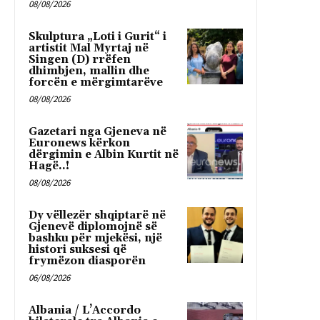
08/08/2026
Skulptura „Loti i Gurit“ i
artistit Mal Myrtaj në
Singen (D) rrëfen
dhimbjen, mallin dhe
forcën e mërgimtarëve
08/08/2026
Gazetari nga Gjeneva në
Euronews kërkon
dërgimin e Albin Kurtit në
Hagë..!
08/08/2026
Dy vëllezër shqiptarë në
Gjenevë diplomojnë së
bashku për mjekësi, një
histori suksesi që
frymëzon diasporën
06/08/2026
Albania / L’Accordo