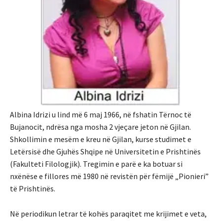
Albina Idrizi u lind më 6 maj 1966, në fshatin Tërnoc të
Bujanocit, ndrësa nga mosha 2 vjeçare jeton në Gjilan.
Shkollimin e mesëm e kreu në Gjilan, kurse studimet e
Letërsisë dhe Gjuhës Shqipe në Universitetin e Prishtinës
(Fakulteti Filologjik). Tregimin e parë e ka botuar si
nxënëse e fillores më 1980 në revistën për fëmijë „Pionieri”
të Prishtinës.
Në periodikun letrar të kohës paraqitet me krijimet e veta,