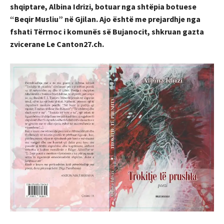
shqiptare, Albina Idrizi, botuar nga shtëpia botuese
“Beqir Musliu” në Gjilan. Ajo është me prejardhje nga
fshati Tërrnoc i komunës së Bujanocit, shkruan gazta
zvicerane Le Canton27.ch.