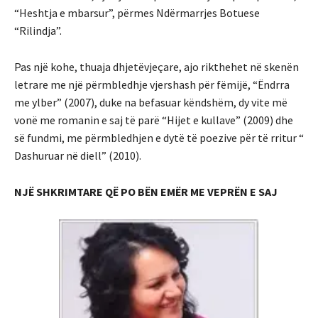
“Heshtja e mbarsur”, përmes Ndërmarrjes Botuese
“Rilindja”.
Pas një kohe, thuaja dhjetëvjeçare, ajo rikthehet në skenën
letrare me një përmbledhje vjershash për fëmijë, “Ëndrra
me ylber” (2007), duke na befasuar këndshëm, dy vite më
vonë me romanin e saj të parë “Hijet e kullave” (2009) dhe
së fundmi, me përmbledhjen e dytë të poezive për të rritur “
Dashuruar në diell” (2010).
NJË SHKRIMTARE QË PO BËN EMËR ME VEPRËN E SAJ