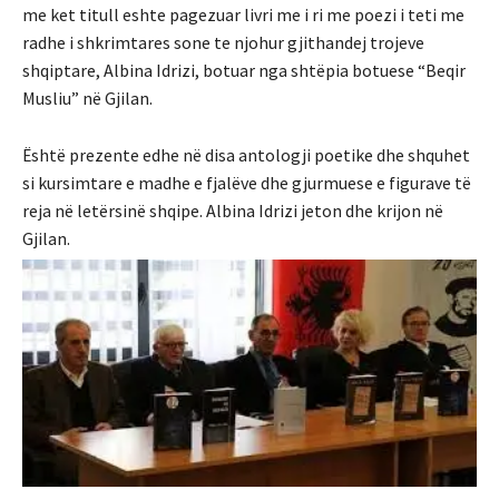
me ket titull eshte pagezuar livri me i ri me poezi i teti me
radhe i shkrimtares sone te njohur gjithandej trojeve
shqiptare, Albina Idrizi, botuar nga shtëpia botuese “Beqir
Musliu” në Gjilan.
Është prezente edhe në disa antologji poetike dhe shquhet
si kursimtare e madhe e fjalëve dhe gjurmuese e figurave të
reja në letërsinë shqipe. Albina Idrizi jeton dhe krijon në
Gjilan.