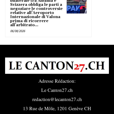
bilaterale tra Albania e
Svizzera obbliga le parti a
negoziare le controversie
relative all’Aeroporto
Internazionale di Valona
prima di ricorrere
all’arbitrato...
06/08/2026
Adresse Rédaction:
Le Canton27.ch
redaction@lecanton27.ch
13 Rue de Môle, 1201 Genève CH