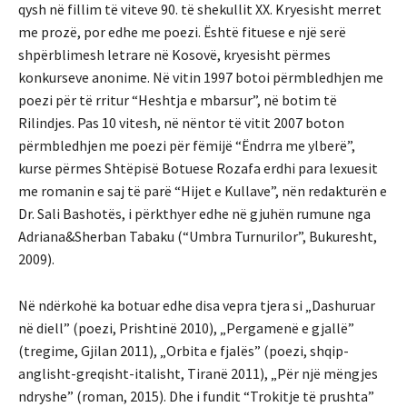
qysh në fillim të viteve 90. të shekullit XX. Kryesisht merret
me prozë, por edhe me poezi. Është fituese e një serë
shpërblimesh letrare në Kosovë, kryesisht përmes
konkurseve anonime. Në vitin 1997 botoi përmbledhjen me
poezi për të rritur “Heshtja e mbarsur”, në botim të
Rilindjes. Pas 10 vitesh, në nëntor të vitit 2007 boton
përmbledhjen me poezi për fëmijë “Ëndrra me ylberë”,
kurse përmes Shtëpisë Botuese Rozafa erdhi para lexuesit
me romanin e saj të parë “Hijet e Kullave”, nën redakturën e
Dr. Sali Bashotës, i përkthyer edhe në gjuhën rumune nga
Adriana&Sherban Tabaku (“Umbra Turnurilor”, Bukuresht,
2009).
Në ndërkohë ka botuar edhe disa vepra tjera si „Dashuruar
në diell” (poezi, Prishtinë 2010), „Pergamenë e gjallë”
(tregime, Gjilan 2011), „Orbita e fjalës” (poezi, shqip-
anglisht-greqisht-italisht, Tiranë 2011), „Për një mëngjes
ndryshe” (roman, 2015). Dhe i fundit “Trokitje të prushta”