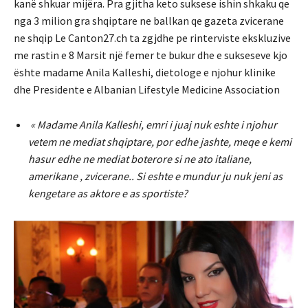
kanë shkuar mijëra. Pra gjitha keto suksese ishin shkaku qe
nga 3 milion gra shqiptare ne ballkan qe gazeta zvicerane
ne shqip Le Canton27.ch ta zgjdhe pe rinterviste ekskluzive
me rastin e 8 Marsit një femer te bukur dhe e sukseseve kjo
ështe madame Anila Kalleshi, dietologe e njohur klinike
dhe Presidente e Albanian Lifestyle Medicine Association
« Madame Anila Kalleshi, emri i juaj nuk eshte i njohur
vetem ne mediat shqiptare, por edhe jashte, meqe e kemi
hasur edhe ne mediat boterore si ne ato italiane,
amerikane , zvicerane.. Si eshte e mundur ju nuk jeni as
kengetare as aktore e as sportiste?