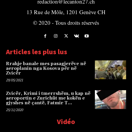
redaction@lecanton27.ch
13 Rue de Môle, 1201 Genève CH
© 2020 - Tous droits réservés
Articles les plus lus
Rrahje banale mes pasagjerëve në
aeroplanin nga Kosova për në
Zvicër
29/05/2021
Zvicër, Krimi i tmerrshëm, u kap në
aeroportin e Zurichüt me kokën e
gjyshes në çantë, Fatmir T…
25/11/2020
Vidéo