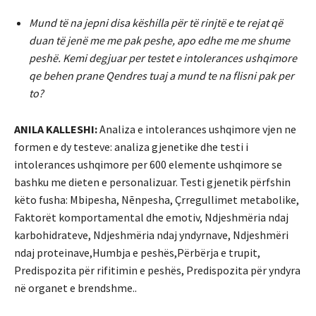
Mund të na jepni disa këshilla për të rinjtë e te rejat që
duan të jenë me me pak peshe, apo edhe me me shume
peshë. Kemi degjuar per testet e intolerances ushqimore
qe behen prane Qendres tuaj a mund te na flisni pak per
to?
ANILA KALLESHI:
Analiza e intolerances ushqimore vjen ne
formen e dy testeve: analiza gjenetike dhe testi i
intolerances ushqimore per 600 elemente ushqimore se
bashku me dieten e personalizuar. Testi gjenetik përfshin
këto fusha: Mbipesha, Nēnpesha, Çrregullimet metabolike,
Faktorët komportamental dhe emotiv, Ndjeshmëria ndaj
karbohidrateve, Ndjeshmëria ndaj yndyrnave, Ndjeshmëri
ndaj proteinave,Humbja e peshës,Përbërja e trupit,
Predispozita për rifitimin e peshës, Predispozita për yndyra
në organet e brendshme..