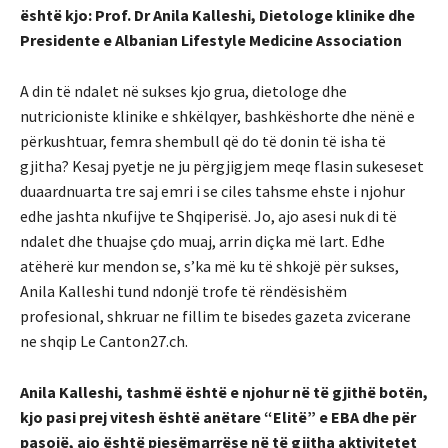
është kjo: Prof. Dr Anila Kalleshi, Dietologe klinike dhe
Presidente e Albanian Lifestyle Medicine Association
A din të ndalet në sukses kjo grua, dietologe dhe
nutricioniste klinike e shkëlqyer, bashkëshorte dhe nënë e
përkushtuar, femra shembull që do të donin të isha të
gjitha? Kesaj pyetje ne ju përgjigjem meqe flasin sukeseset
duaardnuarta tre saj emri i se ciles tahsme ehste i njohur
edhe jashta nkufijve te Shqiperisë. Jo, ajo asesi nuk di të
ndalet dhe thuajse çdo muaj, arrin diçka më lart. Edhe
atëherë kur mendon se, s’ka më ku të shkojë për sukses,
Anila Kalleshi tund ndonjë trofe të rëndësishëm
profesional, shkruar ne fillim te bisedes gazeta zvicerane
ne shqip Le Canton27.ch.
Anila Kalleshi, tashmë është e njohur në të gjithë botën,
kjo pasi prej vitesh është anëtare “Elitë” e EBA dhe për
pasojë, ajo është pjesëmarrëse në të gjitha aktivitetet