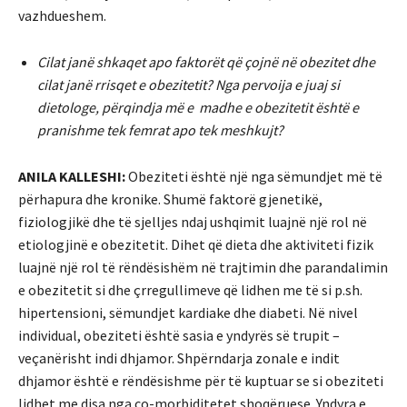
vazhdueshem.
Cilat janë shkaqet apo faktorët që çojnë në obezitet dhe
cilat janë rrisqet e obezitetit? Nga pervoija e juaj si
dietologe, përqindja më e madhe e obezitetit është e
pranishme tek femrat apo tek meshkujt?
ANILA KALLESHI:
Obeziteti është një nga sëmundjet më të
përhapura dhe kronike. Shumë faktorë gjenetikë,
fiziologjikë dhe të sjelljes ndaj ushqimit luajnë një rol në
etiologjinë e obezitetit. Dihet që dieta dhe aktiviteti fizik
luajnë një rol të rëndësishëm në trajtimin dhe parandalimin
e obezitetit si dhe çrregullimeve që lidhen me të si p.sh.
hipertensioni, sëmundjet kardiake dhe diabeti. Në nivel
individual, obeziteti është sasia e yndyrës së trupit –
veçanërisht indi dhjamor. Shpërndarja zonale e indit
dhjamor është e rëndësishme për të kuptuar se si obeziteti
lidhet me disa nga co-morbiditetet shoqëruese. Yndyra e