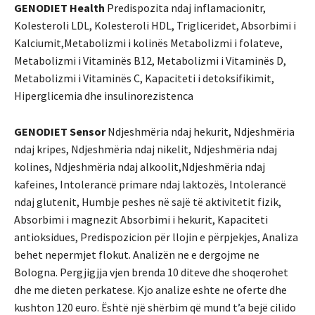
GENODIET Health
Predispozita ndaj inflamacionitr,
Kolesteroli LDL, Kolesteroli HDL, Trigliceridet, Absorbimi i
Kalciumit,Metabolizmi i kolinës Metabolizmi i folateve,
Metabolizmi i Vitaminës B12, Metabolizmi i Vitaminës D,
Metabolizmi i Vitaminës C, Kapaciteti i detoksifikimit,
Hiperglicemia dhe insulinorezistenca
GENODIET Sensor
Ndjeshmëria ndaj hekurit, Ndjeshmëria
ndaj kripes, Ndjeshmëria ndaj nikelit, Ndjeshmëria ndaj
kolines, Ndjeshmëria ndaj alkoolit,Ndjeshmëria ndaj
kafeines, Intolerancë primare ndaj laktozës, Intolerancë
ndaj glutenit, Humbje peshes në sajë të aktivitetit fizik,
Absorbimi i magnezit Absorbimi i hekurit, Kapaciteti
antioksidues, Predispozicion për llojin e përpjekjes, Analiza
behet nepermjet flokut. Analizën ne e dergojme ne
Bologna. Pergjigjja vjen brenda 10 diteve dhe shoqerohet
dhe me dieten perkatese. Kjo analize eshte ne oferte dhe
kushton 120 euro. Është një shërbim që mund t’a bejë cilido