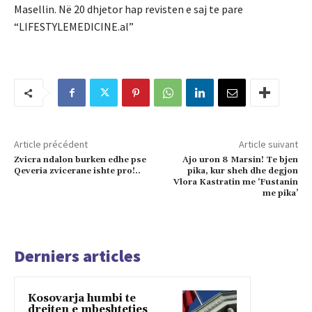
Masellin. Në 20 dhjetor hap revisten e saj te pare
“LIFESTYLEMEDICINE.al”
Article précédent
Article suivant
Zvicra ndalon burken edhe pse
Ajo uron 8 Marsin! Te bjen
Qeveria zvicerane ishte pro!..
pika, kur sheh dhe degjon
Vlora Kastratin me ‘Fustanin
me pika’
Derniers articles
Kosovarja humbi te
drejten e mbeshtetjes