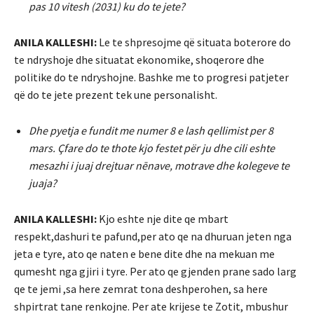
pas 10 vitesh (2031) ku do te jete?
ANILA KALLESHI:
Le te shpresojme që situata boterore do
te ndryshoje dhe situatat ekonomike, shoqerore dhe
politike do te ndryshojne. Bashke me to progresi patjeter
që do te jete prezent tek une personalisht.
Dhe pyetja e fundit me numer 8 e lash qellimist per 8
mars. Çfare do te thote kjo festet për ju dhe cili eshte
mesazhi i juaj drejtuar nēnave, motrave dhe kolegeve te
juaja?
ANILA KALLESHI:
Kjo eshte nje dite qe mbart
respekt,dashuri te pafund,per ato qe na dhuruan jeten nga
jeta e tyre, ato qe naten e bene dite dhe na mekuan me
qumesht nga gjiri i tyre. Per ato qe gjenden prane sado larg
qe te jemi ,sa here zemrat tona deshperohen, sa here
shpirtrat tane renkojne. Per ate krijese te Zotit, mbushur