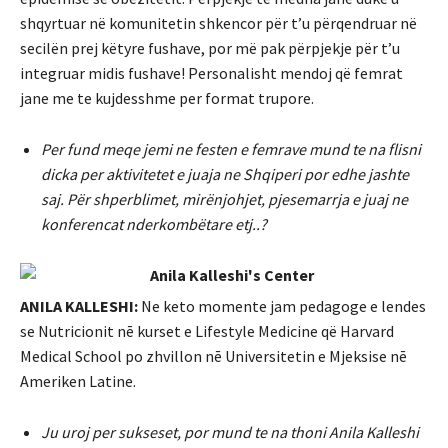
shqyrtuar në komunitetin shkencor për t’u përqendruar në
secilën prej këtyre fushave, por më pak përpjekje për t’u
integruar midis fushave! Personalisht mendoj që femrat
jane me te kujdesshme per format trupore.
Per fund meqe jemi ne festen e femrave mund te na flisni
dicka per aktivitetet e juaja ne Shqiperi por edhe jashte
saj. Për shperblimet, mirënjohjet, pjesemarrja e juaj ne
konferencat nderkombëtare etj..?
ANILA KALLESHI:
Ne keto momente jam pedagoge e lendes
se Nutricionit nē kurset e Lifestyle Medicine që Harvard
Medical School po zhvillon nē Universitetin e Mjeksise nē
Ameriken Latine.
Ju uroj per sukseset, por mund te na thoni Anila Kalleshi