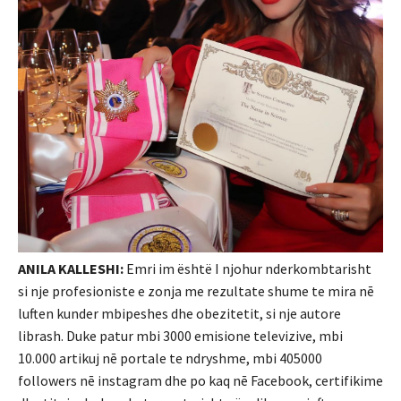
ANILA KALLESHI:
Emri im është I njohur nderkombtarisht
si nje profesioniste e zonja me rezultate shume te mira nē
luften kunder mbipeshes dhe obezitetit, si nje autore
librash. Duke patur mbi 3000 emisione televizive, mbi
10.000 artikuj nē portale te ndryshme, mbi 405000
followers nē instagram dhe po kaq nē Facebook, certifikime