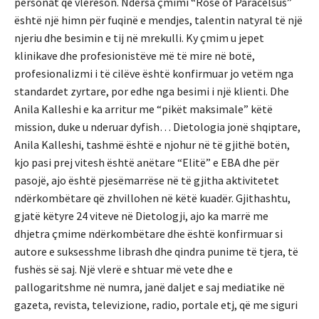
personat që vlerëson. Ndërsa çmimi “Rose of Paracelsus”
është një himn për fuqinë e mendjes, talentin natyral të një
njeriu dhe besimin e tij në mrekulli. Ky çmim u jepet
klinikave dhe profesionistëve më të mire në botë,
profesionalizmi i të cilëve është konfirmuar jo vetëm nga
standardet zyrtare, por edhe nga besimi i një klienti. Dhe
Anila Kalleshi e ka arritur me “pikët maksimale” këtë
mission, duke u nderuar dyfish… Dietologia jonë shqiptare,
Anila Kalleshi, tashmë është e njohur në të gjithë botën,
kjo pasi prej vitesh është anëtare “Elitë” e EBA dhe për
pasojë, ajo është pjesëmarrëse në të gjitha aktivitetet
ndërkombëtare që zhvillohen në këtë kuadër. Gjithashtu,
gjatë këtyre 24 viteve në Dietologji, ajo ka marrë me
dhjetra çmime ndërkombëtare dhe është konfirmuar si
autore e suksesshme librash dhe qindra punime të tjera, të
fushës së saj. Një vlerë e shtuar më vete dhe e
pallogaritshme në numra, janë daljet e saj mediatike në
gazeta, revista, televizione, radio, portale etj, që me siguri