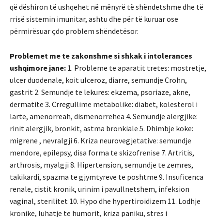
që dëshiron të ushqehet në mënyrë të shëndetshme dhe të
rrisë sistemin imunitar, ashtu dhe për të kuruar ose
përmirësuar çdo problem shëndetësor.
Problemet me te zakonshme si shkak i intolerances
ushqimore jane:
1. Probleme te aparatit tretes: mostretje,
ulcer duodenale, koit ulceroz, diarre, semundje Crohn,
gastrit 2. Semundje te lekures: ekzema, psoriaze, akne,
dermatite 3. Crregullime metabolike: diabet, kolesterol i
larte, amenorreah, dismenorrehea 4. Semundje alergjike:
rinit alergjik, bronkit, astma bronkiale 5. Dhimbje koke:
migrene , nevralgji 6. Kriza neurovegjetative: semundje
mendore, epilepsy, disa forma te skizofrenise 7. Artritis,
arthrosis, myalgji 8. Hipertension, semundje te zemres,
takikardi, spazma te gjymtyreve te poshtme 9. Insuficenca
renale, cistit kronik, urinim i pavullnetshem, infeksion
vaginal, sterilitet 10. Hypo dhe hypertiroidizem 11. Lodhje
kronike, luhatje te humorit, kriza paniku, stres i