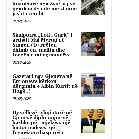
financiare nga Zvicra pse
qëndroi dy dite me shume
jashta vendit
08/08/2026
Skulptura „Loti i Gurit“ i
artistit Mal Myrtaj në
Singen (D) rrëfen
dhimbjen, mallin dhe
forcën e mërgimtarëve
08/08/2026
Gazetari nga Gjeneva në
Euronews kërkon
dërgimin e Albin Kurtit në
Hagë..!
08/08/2026
Dy vëllezër shqiptarë në
Gjenevë diplomojnë së
bashku për mjekësi, një
histori suksesi që
frymëzon diasporën