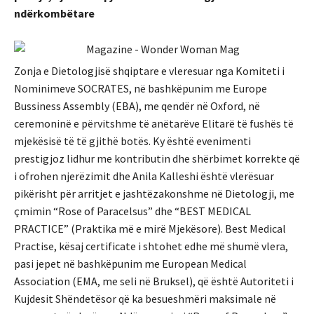
ndërkombëtare
Zonja e Dietologjisë shqiptare e vleresuar nga Komiteti i
Nominimeve SOCRATES, në bashkëpunim me Europe
Bussiness Assembly (EBA), me qendër në Oxford, në
ceremoninë e përvitshme të anëtarëve Elitarë të fushës të
mjekësisë të të gjithë botës. Ky është evenimenti
prestigjoz lidhur me kontributin dhe shërbimet korrekte që
i ofrohen njerëzimit dhe Anila Kalleshi është vlerësuar
pikërisht për arritjet e jashtëzakonshme në Dietologji, me
çmimin “Rose of Paracelsus” dhe “BEST MEDICAL
PRACTICE” (Praktika më e mirë Mjekësore). Best Medical
Practise, kësaj certificate i shtohet edhe më shumë vlera,
pasi jepet në bashkëpunim me European Medical
Association (EMA, me seli në Bruksel), që është Autoriteti i
Kujdesit Shëndetësor që ka besueshmëri maksimale në