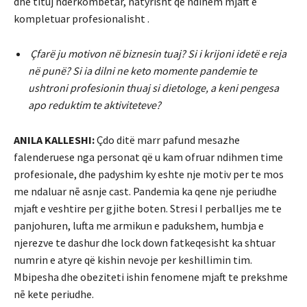
dhe tituj nderkombetar, natyrisht që ndihem mjaft e
kompletuar profesionalisht .
Çfarë ju motivon në biznesin tuaj? Si i krijoni idetë e reja
në punë? Si ia dilni ne keto momente pandemie te
ushtroni profesionin thuaj si dietologe, a keni pengesa
apo reduktim te aktiviteteve?
ANILA KALLESHI:
Çdo ditë marr pafund mesazhe
falenderuese nga personat që u kam ofruar ndihmen time
profesionale, dhe padyshim ky eshte nje motiv per te mos
me ndaluar nē asnje cast. Pandemia ka qene nje periudhe
mjaft e veshtire per gjithe boten. Stresi I perballjes me te
panjohuren, lufta me armikun e padukshem, humbja e
njerezve te dashur dhe lock down fatkeqesisht ka shtuar
numrin e atyre që kishin nevoje per keshillimin tim.
Mbipesha dhe obeziteti ishin fenomene mjaft te prekshme
nē kete periudhe.