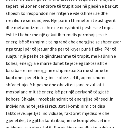
tepërt në zonën qendrore të trupit ose në pjesën e barkut
shpesh korrespondon me rritjen e vdekshmërisë dhe
rrezikun e sëmundjeve. Një parim themelor i të ushqyerit
dhe metabolizmit është që ndryshimi i peshës së trupit
është i lidhur me një çekuilibër midis përmbajtjes së
energjisë së ushqimit të ngrënë dhe energjisë së shpenzuar
nga trupi për të jetuar dhe për të kryer punë fizike. Për të
ruajtur një peshë të qëndrueshme të trupit, me kalimin e
kohës, energjia e marrë duhet të jetë egzaktësisht e
barabartë me energjinë e shpenzuar.Sa më shumë të
kuptohet për etiologjinë e obezitetit, aq më shumë
shfaqet ajo. Mbipesha dhe obeziteti janë rezultat i
mosbalancimit të energjisë për një periudhë të gjatë
kohore. Shkaku i mosbalancimit të energjisë për secilin
individ mund të jetë si rezultat i kombinimit të disa
faktorëve. Sjelljet individuale, faktorët mjedisorë dhe
gjenetikë, të gjitha kontribuojnë në kompleksitetin e
epidemisë së obezitetit. Përpjekje të mëdha janë duke u