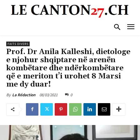
FAITS DIVERS
Prof. Dr Anila Kalleshi, dietologe
e njohur shqiptare në arenën
kombëtare dhe ndërkombëtare
që e meriton t’i urohet 8 Marsi
me dy duar!
08/03/2021
0
By
La Rédaction