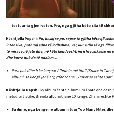
testuar ta gjeni veten. Pra, nga gjitha këto cila të shk
Kështjella Pepshi:
Po, besoj se po, sepse të gjitha këto që cek
intenzive, pothuaj edhe të lodhshme, veç kur e dia së nga fillova
të mirave në jetë dhe, në këtë këndveshtrim ishte suksese në p
dhe kurrë nuk do të ndalem…
Para pak ditesh ke lançuar Albumin më titull (Space in Time) 
albumi, sa këngë janë aty, ç‘far zhanri ..Duket se eshte i pari 
Kështjella Pepshi:
ky album është albumi im i parë dhe deshiro
melodi artistike. Brënda albumit janë 10 këngë. Zhanri është
Sa dime, nga këngë ne albumin tuaj Too Many Miles dh