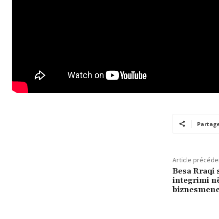
Partag
Article précéde
Besa Rraqi 
integrimi n
biznesmene 