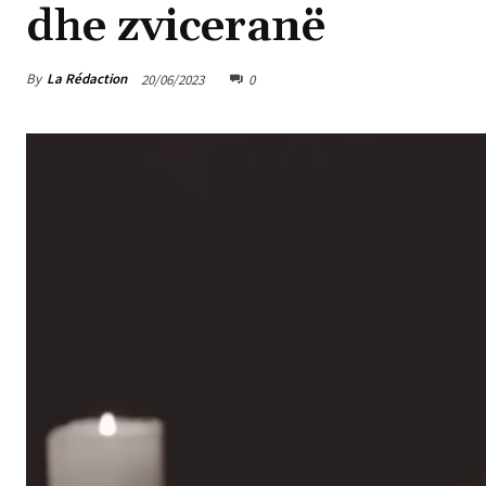
dhe zviceranë
By
La Rédaction
20/06/2023
0