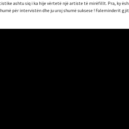
ke ashtu siq i ka hije vërtetë një artiste të mirëfillt. Pra, ky ës
humë për intervistën dhe ju uroj shumë suksese ! Faleminderit gj