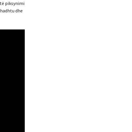
htë piksynimi
ithadhtu dhe