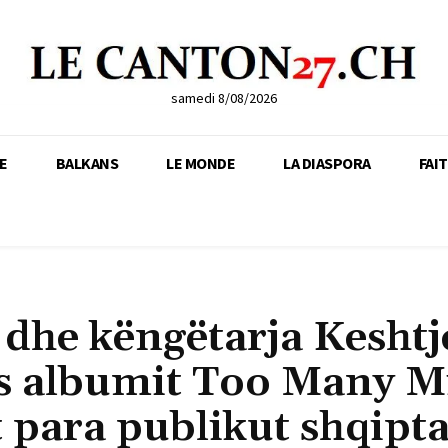
samedi 8/08/2026
E
BALKANS
LE MONDE
LA DIASPORA
FAI
dhe këngëtarja Keshtj
s albumit Too Many Mi
t para publikut shqipt