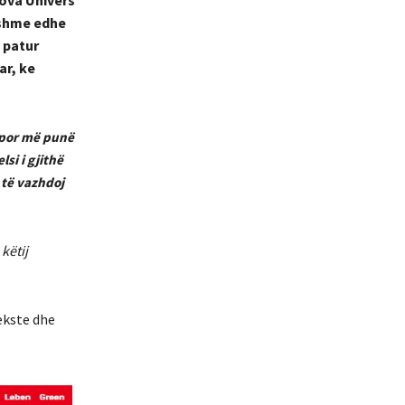
ashme edhe
 patur
ar, ke
, por më punë
si i gjithë
 të vazhdoj
këtij
ekste dhe