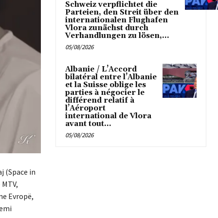
Schweiz verpflichtet die
Parteien, den Streit über den
internationalen Flughafen
Vlora zunächst durch
Verhandlungen zu lösen,...
05/08/2026
Albanie / L’Accord
bilatéral entre l’Albanie
et la Suisse oblige les
parties à négocier le
différend relatif à
l’Aéroport
international de Vlora
avant tout...
05/08/2026
j (Space in
e MTV,
 ne Evropë,
kemi