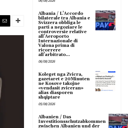
06/08/2026
Albania / L’Accordo
bilaterale tra Albania e
Svizzera obbliga le
parti a negoziare le
controversie relative
all’Aeroporto
Internazionale di
Valona prima di
ricorrere
all’arbitrato...
06/08/2026
Koleget nga Zvicra,
gazetaret e 20Minuten
ne Kosove takojne
«vendasit zviceran»
alias diasporen
shqiptare
05/08/2026
Albanien / Das
Investitionsschutzabkommen
zwischen Albanien und der