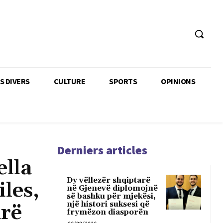
TS DIVERS
CULTURE
SPORTS
OPINIONS
Derniers articles
ella
Dy vëllezër shqiptarë
les,
në Gjenevë diplomojnë
së bashku për mjekësi,
një histori suksesi që
arë
frymëzon diasporën