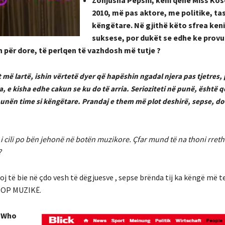
2010, më pas aktore, me politike, t
këngëtare. Në gjithë këto sfrea keni
suksese, por dukët se edhe ke provu
on për dore, të perlqen të vazhdosh më tutje ?
et më lartë, ishin vërtetë dyer që hapëshin ngadal njera pas tjetres
, e kisha edhe cakun se ku do të arria. Serioziteti në punë, është qel
unën time si këngëtare. Prandaj e them më plot deshirë, sepse, do
i cili po bën jehonë në botën muzikore. Çfar mund të na thoni rreth 
?
j të bie në çdo vesh të dëgjuesve , sepse brënda tij ka këngë më t
 POP MUZIKË.
e Who