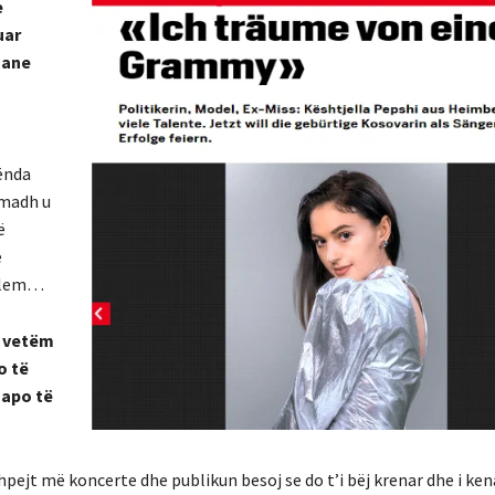
e
uar
Jane
ënda
 madh u
ë
e
dalem…
h vetëm
o të
 apo të
hpejt më koncerte dhe publikun besoj se do t’i bëj krenar dhe i ke