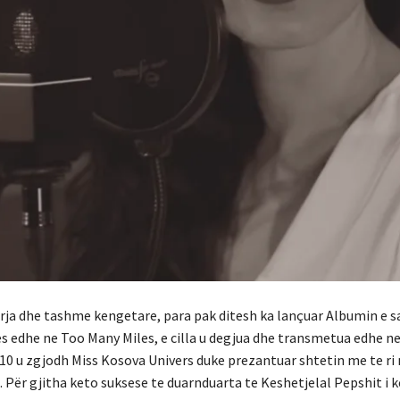
orja dhe tashme kengetare, para pak ditesh ka lançuar Albumin e sa
s edhe ne Too Many Miles, e cilla u degjua dhe transmetua edhe n
010 u zgjodh Miss Kosova Univers duke prezantuar shtetin me te ri
. Për gjitha keto suksese te duarnduarta te Keshetjelal Pepshit i 