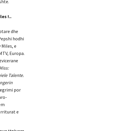
shte.
es !..
ptare dhe
Pepshi hodhi
 Miles, e
 MTV, Europa.
zvicerane
Miss:
iele Talente.
ängerin
tegrimi por
aro-
tem
rriturat e
ova Univers