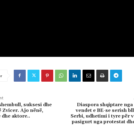
er
nt
shembull, suksesi dhe
Diaspora shqiptare nga
ë Zvicer. Ajo nënë,
vendet e BE-se serish b
dhe aktore..
Serbi, udhetimi i tyre për 
pasigurt nga protestat dh