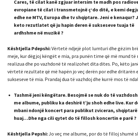
Cares, të cilat kanë zgjuar intersim te madh pos radiov
evropiane të cilat i transmetojnë ç‘do ditë, e kemi degj
edhe ne MTV, Europa dhe tv shqiptare. Jeni e kenaqur? 
keto rezutlatet që ju hapin deren ë sukseseve tuaja të
ardhshme në muzikë ?
Kështjella Pdepshi:
Vërtetë ndjejë plot lumturi dhe gëzim br
meje, kur dëgjoj këngët e mia, pra punën time që më mund të
realizua dhe po vazhdonë të realizohet dita dites. Po, këto jan
vërtetë rezultate që më hapën jo veç derën por edhe dritarën 
sukseseve të mia. Prandaj dua të vazhdoj dhe kurrë mos të n
Tashmë jeni këngëtare. Besojmë se nuk do të vazhdos
me albume, publiku ka deshirë t’ju shoh edhe live. Kur d
mbani ndonjë koncert para publikut zviceran, shqiptarë
huaj…Dhe nga cili qytet do të fillosh koncertin e parë ?
Kështjella Pepshi:
Jo veç me albume, por do të filloj shumë s