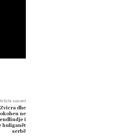
Article suivant
 Zvicra dhe
llokohen ne
vendlindje i
e huliganët
serbë