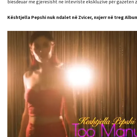
biesdeuar me gjeresisht ne intevriste ekskluzive për gazeten 
Kështjella Pepshi nuk ndalet në Zvicer, nxjerr në treg Albu