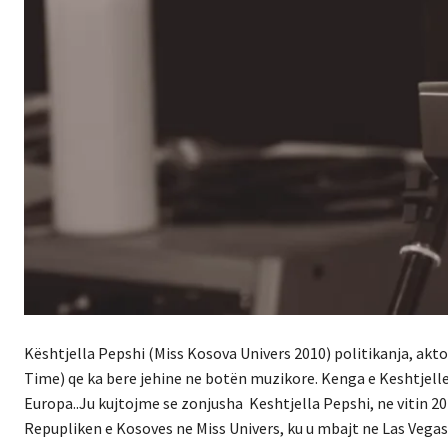
Kështjella Pepshi (Miss Kosova Univers 2010) politikanja, akt
Time) qe ka bere jehine ne botën muzikore. Kenga e Keshtjelle
Europa..Ju kujtojme se zonjusha Keshtjella Pepshi, ne vitin 2
Repupliken e Kosoves ne Miss Univers, ku u mbajt ne Las Vegas