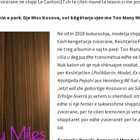
zvicerane ne shqip Le Canton27.ch te cilen mund ta lexoni si me po
min e parë. Dje Miss Kosova, sot këgëtarja vjen me Too Many Mil
Në vitin 2018 bukuroshja, modelja shqi
tash kengetarja zvicerane, Keshtjella 
ne treg albumin e saj te parë: Too Many
cilla u degjua dhe transmetua edhe ne
Nuk kalon vit qe nuk shkruajne madiat 
per Keshtjellën (
Politikerin, Model, Ex-
Kështjella Pepshi aus Heimberg BE hat v
Jetzt will die gebürtige Kosovarin als S
Erfolge feiern
) jo vetem si shembull in
edhe si një femër e suksesshme shqipt
zvicerane, per te cilen krenonen jo ve
shqiptaret por edhe zviceranët per te a
saj
Zonjusha Pepshi, keni qenë Miss Kos