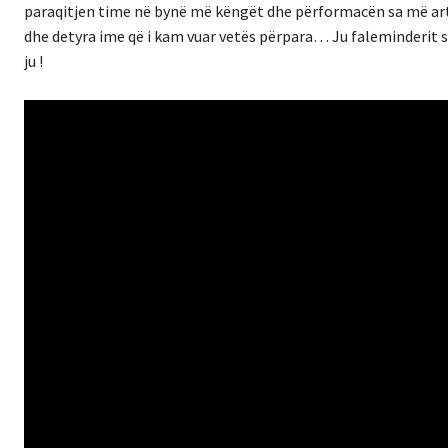
paraqitjen time në bynë më këngët dhe përformacën sa më artisti
dhe detyra ime që i kam vuar vetës përpara… Ju faleminderit s
ju !