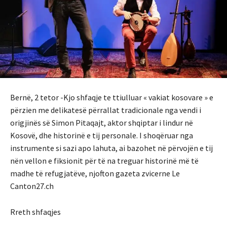
Bernë, 2 tetor -Kjo shfaqje te ttiulluar « vakiat kosovare » e
përzien me delikatesë përrallat tradicionale nga vendi i
origjinës së Simon Pitaqajt, aktor shqiptar i lindur në
Kosovë, dhe historinë e tij personale. I shoqëruar nga
instrumente si sazi apo lahuta, ai bazohet në përvojën e tij
nën vellon e fiksionit për të na treguar historinë më të
madhe të refugjatëve, njofton gazeta zvicerne Le
Canton27.ch
Rreth shfaqjes