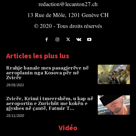
redaction@lecanton27.ch
13 Rue de Môle, 1201 Genève CH
© 2020 - Tous droits réservés
Articles les plus lus
Rrahje banale mes pasagjerëve në
aeroplanin nga Kosova për në
Zvicër
29/05/2021
Zvicër, Krimi i tmerrshëm, u kap në
aeroportin e Zurichüt me kokën e
gjyshes në çantë, Fatmir T…
25/11/2020
Vidéo