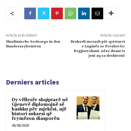
Article précédent
Article suivant
Muslimische Seelsorge in den
Brukseli mesazh për qytetaret
Bundesasylzentren
e Luginës se Preshevës:
Regjistrohuni, nëse duani te
jeni aq sa deshironi!
Derniers articles
Dy vëllezër shqiptarë në
Gjenevë diplomojnë së
bashku për mjekësi, një
histori suksesi që
frymëzon diasporën
06/08/2026