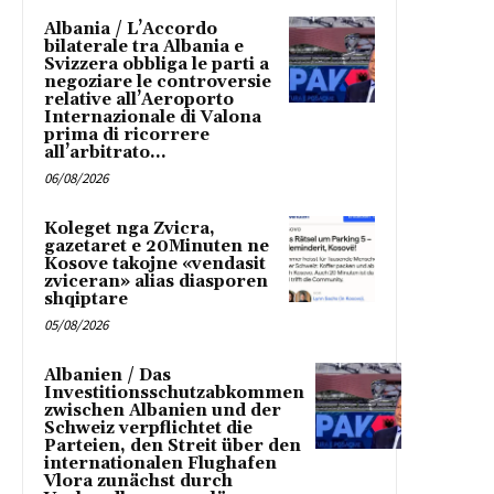
Albania / L’Accordo
bilaterale tra Albania e
Svizzera obbliga le parti a
negoziare le controversie
relative all’Aeroporto
Internazionale di Valona
prima di ricorrere
all’arbitrato...
06/08/2026
Koleget nga Zvicra,
gazetaret e 20Minuten ne
Kosove takojne «vendasit
zviceran» alias diasporen
shqiptare
05/08/2026
Albanien / Das
Investitionsschutzabkommen
zwischen Albanien und der
Schweiz verpflichtet die
Parteien, den Streit über den
internationalen Flughafen
Vlora zunächst durch