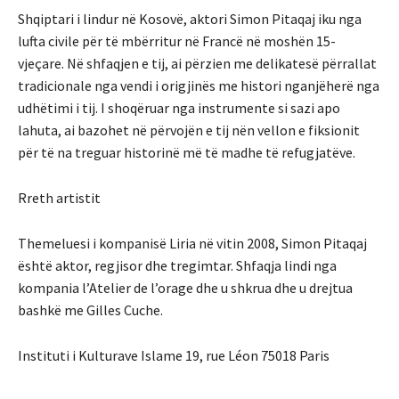
Shqiptari i lindur në Kosovë, aktori Simon Pitaqaj iku nga
lufta civile për të mbërritur në Francë në moshën 15-
vjeçare. Në shfaqjen e tij, ai përzien me delikatesë përrallat
tradicionale nga vendi i origjinës me histori nganjëherë nga
udhëtimi i tij. I shoqëruar nga instrumente si sazi apo
lahuta, ai bazohet në përvojën e tij nën vellon e fiksionit
për të na treguar historinë më të madhe të refugjatëve.
Rreth artistit
Themeluesi i kompanisë Liria në vitin 2008, Simon Pitaqaj
është aktor, regjisor dhe tregimtar. Shfaqja lindi nga
kompania l’Atelier de l’orage dhe u shkrua dhe u drejtua
bashkë me Gilles Cuche.
Instituti i Kulturave Islame 19, rue Léon 75018 Paris