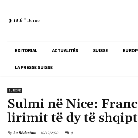
18.6
C
Berne
EDITORIAL
ACTUALITÉS
SUISSE
EUROP
LA PRESSE SUISSE
EUROPE
Sulmi në Nice: Franca
lirimit të dy të shqip
By
La Rédaction
16/12/2020
0