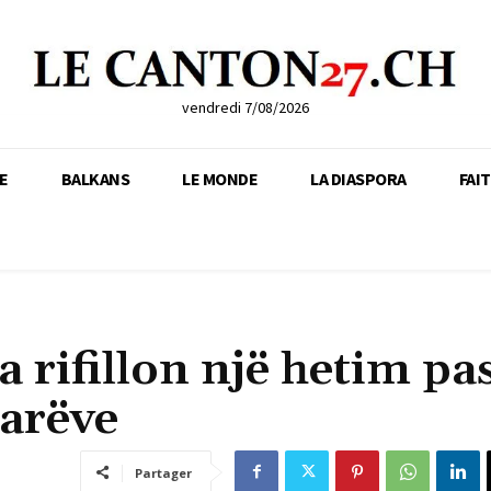
vendredi 7/08/2026
E
BALKANS
LE MONDE
LA DIASPORA
FAI
 rifillon një hetim pa
tarëve
Partager