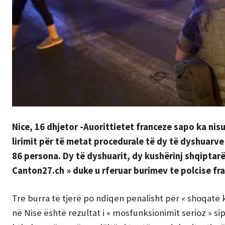
Nice, 16 dhjetor -Auorittietet franceze sapo ka nis
lirimit për të metat procedurale të dy të dyshuarve n
86 persona. Dy të dyshuarit, dy kushërinj shqiptar
Canton27.ch » duke u rferuar burimev te polcise fr
Tre burra të tjerë po ndiqen penalisht për « shoqatë 
në Nisë është rezultat i « mosfunksionimit serioz » si