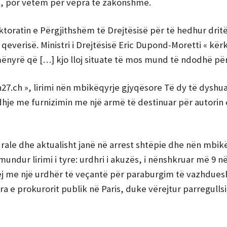
erë, por vetëm për vepra të zakonshme.
ktoratin e Përgjithshëm të Drejtësisë për të hedhur drit
 qeverisë. Ministri i Drejtësisë Eric Dupond-Moretti « kër
nyrë që […] kjo lloj situate të mos mund të ndodhë përs
7.ch », lirimi nën mbikëqyrje gjyqësore Të dy të dyshuar
idhje me furnizimin me një armë të destinuar për autorin 
durale dhe aktualisht janë në arrest shtëpie dhe nën mbik
mundur lirimi i tyre: urdhri i akuzës, i nënshkruar më 9 n
hej me një urdhër të veçantë për paraburgim të vazhdue
ra e prokurorit publik në Paris, duke vërejtur parregulls