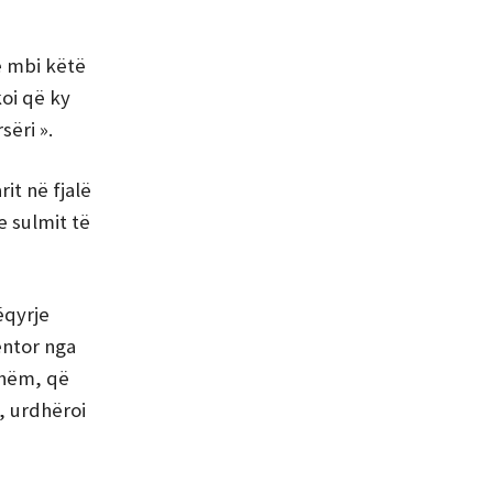
ë mbi këtë
koi që ky
ëri ».
it në fjalë
e sulmit të
ëqyrje
ëntor nga
shëm, që
i, urdhëroi