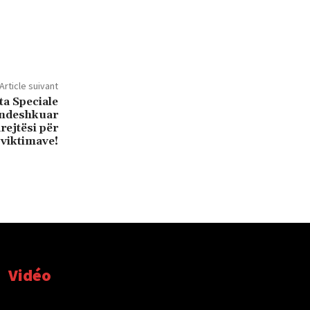
Article suivant
ta Speciale
ë ndeshkuar
rejtësi për
viktimave!
Vidéo