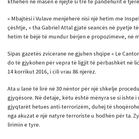
kthehen në masën e njëjtë si tre të pandehurit e tj
« Mbajtësi i Vulave menjëherë nisi një hetim me Inspe
çështje, » tha Gabriel Attal gjatë seancës në pyetje të
hetim të bëjë të mundur bërjen e propozimeve, në më
Sipas gazetës zvicerane ne gjuhen shqipe « Le Canton2
do të gjykohen për vepra të ligjit të përbashkët në l
14 korrikut 2016, i cili vrau 86 njerëz.
Ata u lanë të lirë në 30 nëntor për një shkelje proce
gjyqësore. Në detaje, këtu është mënyra se si ishte i 
gjyqtarët hetues anti-terrorizëm, duhej të shoqëro
nga akuzat e një natyre terroriste u hodhën për ta. Zy
lirimin e tyre.