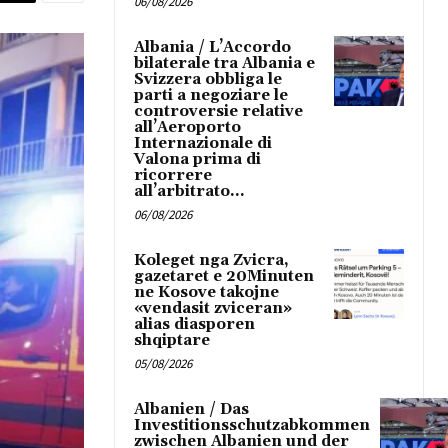
06/08/2026
Albania / L’Accordo
bilaterale tra Albania e
Svizzera obbliga le
parti a negoziare le
controversie relative
all’Aeroporto
Internazionale di
Valona prima di
ricorrere
all’arbitrato...
06/08/2026
Koleget nga Zvicra,
gazetaret e 20Minuten
ne Kosove takojne
«vendasit zviceran»
alias diasporen
shqiptare
05/08/2026
Albanien / Das
Investitionsschutzabkommen
zwischen Albanien und der