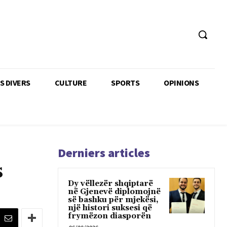
TS DIVERS
CULTURE
SPORTS
OPINIONS
Derniers articles
s
Dy vëllezër shqiptarë
në Gjenevë diplomojnë
së bashku për mjekësi,
një histori suksesi që
frymëzon diasporën