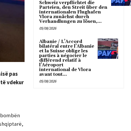
Schweiz verpflichtet die
Parteien, den Streit über den
internationalen Flughafen
Vlora zunächst durch
Verhandlungen zu lösen,...
05/08/2026
Albanie / L’Accord
bilatéral entre l’Albanie
et la Suisse oblige les
parties à négocier le
différend relatif à
l’Aéroport
international de Vlora
sisë pas
avant tout...
05/08/2026
a të vdekur
me bombën
 shqiptarë,