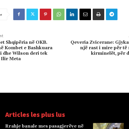
er
nt
jet Shqipëria në OKB.
Qeveria Zvicerane: Gjyka
në Kombet e Bashkuara
një rast i mire për t
i dhe Wilson deri tek
kirminelët, për d
Ilir Meta
Articles les plus lus
Rrahje banale mes pasagjerëve në