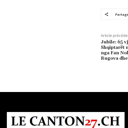
Partag
Article précéde
Jubile: 65 v
Shqiptarët 
nga Fan Nol
Rugova dhe 