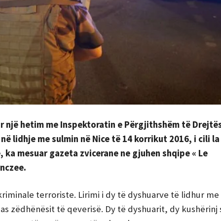
ur një hetim me Inspektoratin e Përgjithshëm të Drejtë
ë lidhje me sulmin në Nice të 14 korrikut 2016, i cili l
ë, ka mesuar gazeta zvicerane ne gjuhen shqipe « Le
anczee.
kriminale terroriste. Lirimi i dy të dyshuarve të lidhur 
pas zëdhënësit të qeverisë. Dy të dyshuarit, dy kushërinj