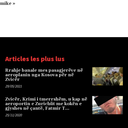
amike »
Articles les plus lus
Rrahje banale mes pasagjerëve në
aeroplanin nga Kosova për në
Zvicër
29/05/2021
Zvicër, Krimi i tmerrshëm, u kap në
aeroportin e Zurichüt me kokën e
gjyshes në çantë, Fatmir T…
25/11/2020