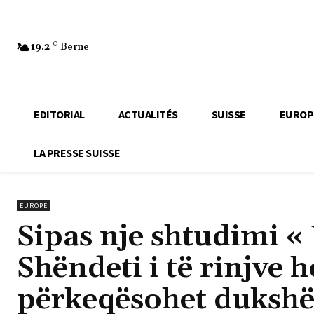
19.2
C
Berne
EDITORIAL
ACTUALITÉS
SUISSE
EUROP
LA PRESSE SUISSE
EUROPE
Sipas nje shtudimi « 
Shëndeti i të rinjv
përkeqësohet duksh