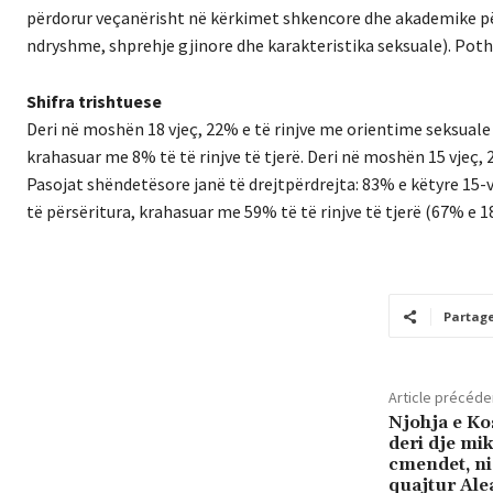
përdorur veçanërisht në kërkimet shkencore dhe akademike për 
ndryshme, shprehje gjinore dhe karakteristika seksuale). Pothu
Shifra trishtuese
Deri në moshën 18 vjeç, 22% e të rinjve me orientime seksuale
krahasuar me 8% të të rinjve të tjerë. Deri në moshën 15 vjeç,
Pasojat shëndetësore janë të drejtpërdrejta: 83% e këtyre 15-
të përsëritura, krahasuar me 59% të të rinjve të tjerë (67% e 1
Partag
Article précéde
Njohja e Ko
deri dje mi
cmendet, n
quajtur Ale