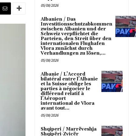
05/08/2026
Albanien / Das
Investitionsschutzabkommen
zwischen Albanien und der
Schweiz verpflichtet die
Parteien, den Streit über den
internationalen Flughafen
Vlora zunächst durch
Verhandlungen zu lösen,...
05/08/2026
Albanie / L’Accord
bilatéral entre l’Albanie
et la Suisse oblige les
parties à négocier le
différend relatif à
l’Aéroport
international de Vlora
avant tout...
05/08/2026
Shqiperi / Marrëveshja
Shqipëri-Zvicër