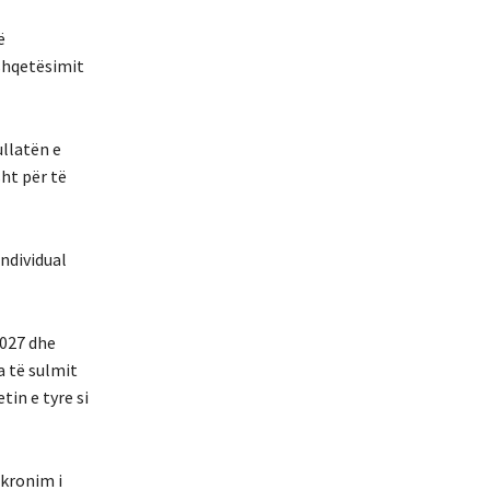
ë
 shqetësimit
ullatën e
sht për të
ndividual
2027 dhe
a të sulmit
in e tyre si
akronim i