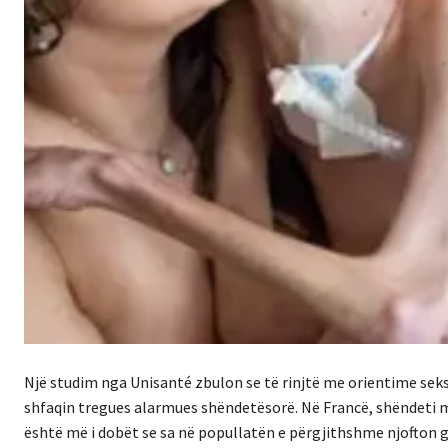
Një studim nga Unisanté zbulon se të rinjtë me orientime seks
shfaqin tregues alarmues shëndetësorë. Në Francë, shëndeti m
është më i dobët se sa në popullatën e përgjithshme njofton