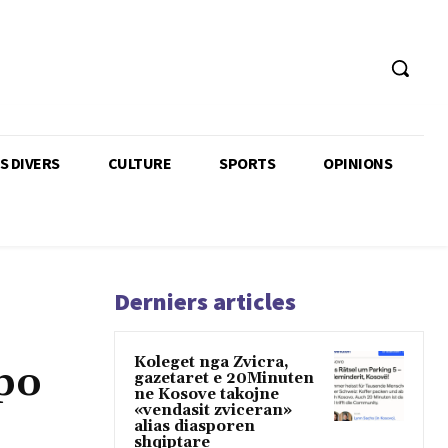
TS DIVERS
CULTURE
SPORTS
OPINIONS
Derniers articles
Koleget nga Zvicra,
po
gazetaret e 20Minuten
ne Kosove takojne
«vendasit zviceran»
alias diasporen
shqiptare