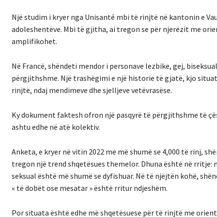
Një studim i kryer nga Unisanté mbi të rinjtë në kantonin e V
adoleshentëve. Mbi të gjitha, ai tregon se për njerëzit me ori
amplifikohet.
Në Francë, shëndeti mendor i personave lezbike, gej, biseksua
përgjithshme. Një trashëgimi e një historie të gjatë, kjo situ
rinjtë, ndaj mendimeve dhe sjelljeve vetëvrasëse.
Ky dokument faktesh ofron një pasqyrë të përgjithshme të çës
ashtu edhe në atë kolektiv.
Anketa, e kryer në vitin 2022 me më shumë se 4,000 të rinj, sh
tregon një trend shqetësues themelor. Dhuna është në rritje: m
seksual është më shumë se dyfishuar. Në të njëjtën kohë, shënd
« të dobët ose mesatar » është rritur ndjeshëm.
Por situata është edhe më shqetësuese për të rinjtë me orien