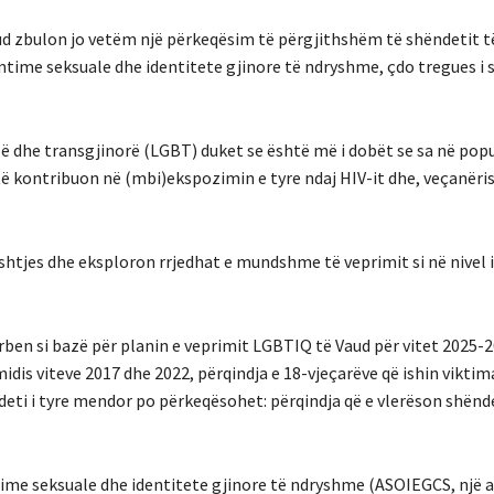
aud zbulon jo vetëm një përkeqësim të përgjithshëm të shëndetit t
entime seksuale dhe identitete gjinore të ndryshme, çdo tregues i
lë dhe transgjinorë (LGBT) duket se është më i dobët se sa në pop
atë kontribuon në (mbi)ekspozimin e tyre ndaj HIV-it dhe, veçanëri
htjes dhe eksploron rrjedhat e mundshme të veprimit si në nivel i
ërben si bazë për planin e veprimit LGBTIQ të Vaud për vitet 2025-
idis viteve 2017 dhe 2022, përqindja e 18-vjeçarëve që ishin viktim
eti i tyre mendor po përkeqësohet: përqindja që e vlerëson shëndet
time seksuale dhe identitete gjinore të ndryshme (ASOIEGCS, një 