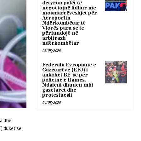
detyron palët të
negociojnë lidhur me
mosmarrëveshjet për
Aeroportin
Ndërkombëtar të
Vlorës para se te
përfundojë në
arbitrazh
ndërkombëtar
05/08/2026
Federata Evropiane e
Gazetarëve (EFJ) i
ankohet BE-se per
policine e Rames.
Ndaleni dhunen mbi
gazetaret dhe
protestuesit
04/08/2026
ra dhe
) duket se