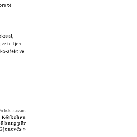
ore të
eksual,
ve të tjerë.
iko-afektive
Article suivant
: Kërkohen
më burg për
 Gjenevës »