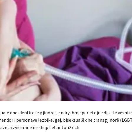
uale dhe identitete gjinore të ndryshme përjetojnë dite te veshti
endor i personave lezbike, gej, biseksualë dhe transgjinorë (LGBT
 gazeta zvicerane në shqp LeCanton27.ch