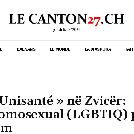
jeudi 6/08/2026
E
BALKANS
LE MONDE
LA DIASPORA
FAI
Unisanté » në Zvicër:
e homosexual (LGBTIQ) 
ëm