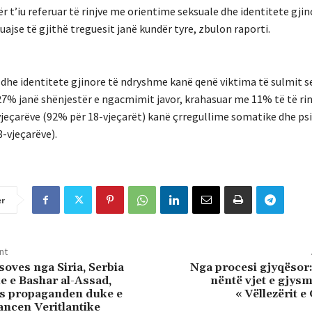
t’iu referuar të rinjve me orientime seksuale dhe identitete gjin
ajse të gjithë treguesit janë kundër tyre, zbulon raporti.
 dhe identitete gjinore të ndryshme kanë qenë viktima të sulmit s
 27% janë shënjestër e ngacmimit javor, krahasuar me 11% të të rinj
vjeçarëve (92% për 18-vjeçarët) kanë çrregullime somatike dhe ps
8-vjeçarëve).
er
nt
soves nga Siria, Serbia
Nga procesi gjyqësor
ke e Bashar al-Assad,
nëntë vjet e gjys
is propaganden duke e
« Vëllezërit e
ancen Veritlantike